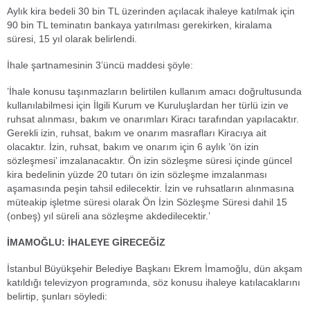
Aylık kira bedeli 30 bin TL üzerinden açılacak ihaleye katılmak için
90 bin TL teminatın bankaya yatırılması gerekirken, kiralama
süresi, 15 yıl olarak belirlendi.
İhale şartnamesinin 3’üncü maddesi şöyle:
’İhale konusu taşınmazların belirtilen kullanım amacı doğrultusunda
kullanılabilmesi için İlgili Kurum ve Kuruluşlardan her türlü izin ve
ruhsat alınması, bakım ve onarımları Kiracı tarafından yapılacaktır.
Gerekli izin, ruhsat, bakım ve onarım masrafları Kiracıya ait
olacaktır. İzin, ruhsat, bakım ve onarım için 6 aylık ’ön izin
sözleşmesi’ imzalanacaktır. Ön izin sözleşme süresi içinde güncel
kira bedelinin yüzde 20 tutarı ön izin sözleşme imzalanması
aşamasında peşin tahsil edilecektir. İzin ve ruhsatların alınmasına
müteakip işletme süresi olarak Ön İzin Sözleşme Süresi dahil 15
(onbeş) yıl süreli ana sözleşme akdedilecektir.’
İMAMOĞLU: İHALEYE GİRECEĞİZ
İstanbul Büyükşehir Belediye Başkanı Ekrem İmamoğlu, dün akşam
katıldığı televizyon programında, söz konusu ihaleye katılacaklarını
belirtip, şunları söyledi: