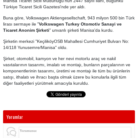
Manisa Ticaret Sicili Müdürlüğü'nün 2447 sayılı ilanı, bugünkü
Türkiye Ticaret Sicili Gazetesi'nde yer aldı.
Buna göre, Volkswagen Aktiengesellschaft, 943 milyon 500 bin Türk
lirası sermaye ile "
Volkswagen Turkey Otomotiv Sanayi ve
Ticaret Anonim Şirketi
" unvanlı şirketi Manisa'da kurdu.
Şirketin merkezi "KeçiliköyOSB Mahallesi Cumhuriyet Bulvarı No:
14/118 Yunusemre/Manisa" oldu.
Şirket; otomobil, kamyon ve her nevi motorlu araç ve nakil
vasıtalarının tasarımı, imalatı ve montajı, bunların parçalarının ve
komponentlerinin tasarımı, üretimi ve montajı ile tüm bu ürünlerin
satışı, ithalatı ve ihracı başta olmak üzere bu konularla ilgili tüm
diğer faaliyetleri yürütmek amacıyla kuruldu.
Yorumlar