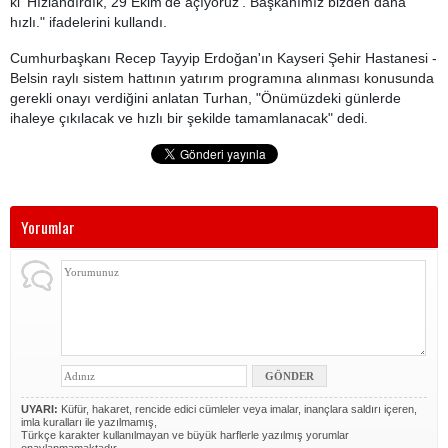
ki 'Hızlandırdık, 29 Ekim'de açıyoruz'. Başkanımız bizden daha
hızlı." ifadelerini kullandı.
Cumhurbaşkanı Recep Tayyip Erdoğan'ın Kayseri Şehir Hastanesi -
Belsin raylı sistem hattının yatırım programına alınması konusunda
gerekli onayı verdiğini anlatan Turhan, "Önümüzdeki günlerde
ihaleye çıkılacak ve hızlı bir şekilde tamamlanacak" dedi.
Yorumlar
UYARI:
Küfür, hakaret, rencide edici cümleler veya imalar, inançlara saldırı içeren,
imla kuralları ile yazılmamış,
Türkçe karakter kullanılmayan ve büyük harflerle yazılmış yorumlar