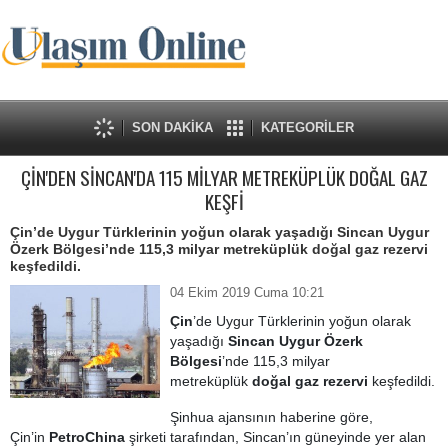
SON DAKİKA
KATEGORİLER
ÇİN'DEN SİNCAN'DA 115 MİLYAR METREKÜPLÜK DOĞAL GAZ
KEŞFİ
Çin’de Uygur Türklerinin yoğun olarak yaşadığı Sincan Uygur
Özerk Bölgesi’nde 115,3 milyar metreküplük doğal gaz rezervi
keşfedildi.
04 Ekim 2019 Cuma 10:21
Çin
’de Uygur Türklerinin yoğun olarak
yaşadığı
Sincan Uygur Özerk
Bölgesi
’nde 115,3 milyar
metreküplük
doğal gaz rezervi
keşfedildi.
Şinhua ajansının haberine göre,
Çin’in
PetroChina
şirketi tarafından, Sincan’ın güneyinde yer alan