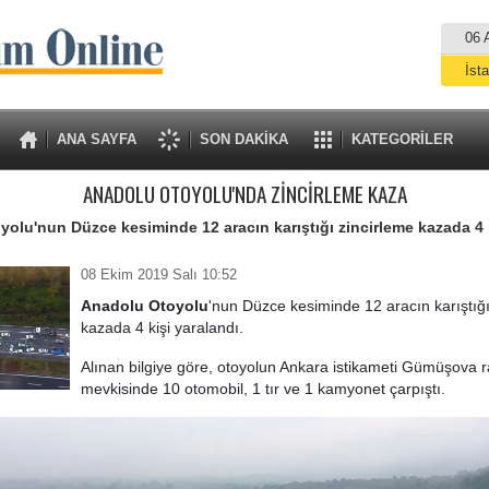
06 
İst
A
ANA SAYFA
SON DAKİKA
KATEGORİLER
ANADOLU OTOYOLU'NDA ZİNCİRLEME KAZA
olu'nun Düzce kesiminde 12 aracın karıştığı zincirleme kazada 4 
08 Ekim 2019 Salı 10:52
Anadolu Otoyolu
'nun Düzce kesiminde 12 aracın karıştığı
kazada 4 kişi yaralandı.
Alınan bilgiye göre, otoyolun Ankara istikameti Gümüşova 
mevkisinde 10 otomobil, 1 tır ve 1 kamyonet çarpıştı.