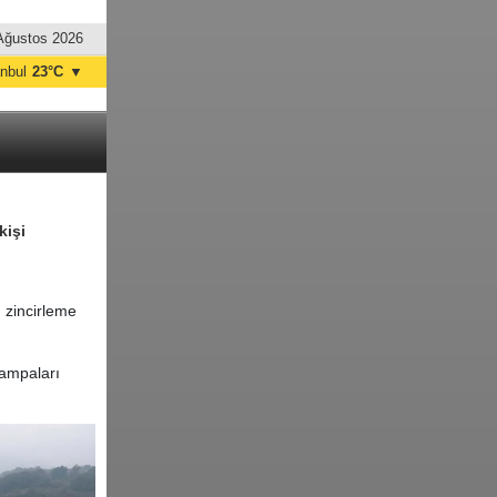
Ağustos 2026
anbul
23°C
▼
nkara
20°C
kişi
 zincirleme
rampaları