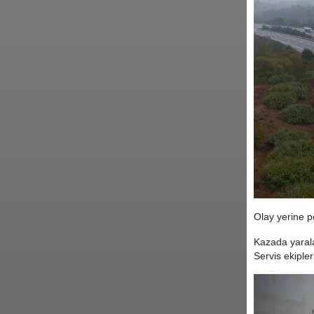
Olay yerine po
Kazada yaral
Servis ekiple