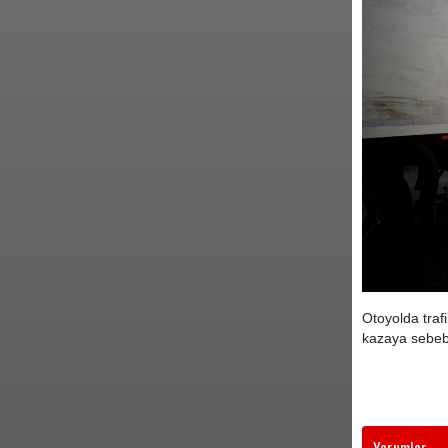
Otoyolda traf
kazaya sebebi
Yorumlar