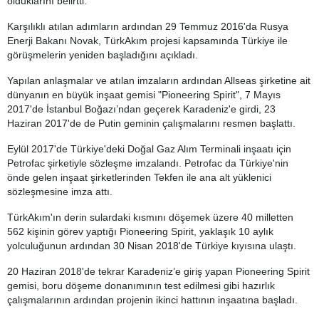
olduklarını belirtti.
Karşılıklı atılan adımların ardından 29 Temmuz 2016'da Rusya
Enerji Bakanı Novak, TürkAkım projesi kapsamında Türkiye ile
görüşmelerin yeniden başladığını açıkladı.
Yapılan anlaşmalar ve atılan imzaların ardından Allseas şirketine ait
dünyanın en büyük inşaat gemisi "Pioneering Spirit", 7 Mayıs
2017'de İstanbul Boğazı’ndan geçerek Karadeniz'e girdi, 23
Haziran 2017'de de Putin geminin çalışmalarını resmen başlattı.
Eylül 2017'de Türkiye'deki Doğal Gaz Alım Terminali inşaatı için
Petrofac şirketiyle sözleşme imzalandı. Petrofac da Türkiye'nin
önde gelen inşaat şirketlerinden Tekfen ile ana alt yüklenici
sözleşmesine imza attı.
TürkAkım'ın derin sulardaki kısmını döşemek üzere 40 milletten
562 kişinin görev yaptığı Pioneering Spirit, yaklaşık 10 aylık
yolculuğunun ardından 30 Nisan 2018'de Türkiye kıyısına ulaştı.
20 Haziran 2018'de tekrar Karadeniz’e giriş yapan Pioneering Spirit
gemisi, boru döşeme donanımının test edilmesi gibi hazırlık
çalışmalarının ardından projenin ikinci hattının inşaatına başladı.