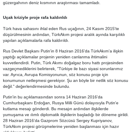
güzergahının deniz kısmının araştırması tamamladı.
Uçak kriziyle proje rafa kaldırıldı
Türk hava sahasını ihlal eden Rus uçağının, 24 Kasım 2015'te
düşürülmesinin ardından, TürkAkım projesi aralık ayında karşılıklı
yapılan açıklamalarla rafa kaldırıldı.
Rus Devlet Başkanı Putin'in 8 Haziran 2016'da TürkAkım'a ilişkin
yaptığı açıklamalar projenin yeniden canlanma ihtimalini
kuvvetlendirdi. Putin, Türk Akımı doğalgaz boru hattı projesinden
vazgeçmediklerini belirterek, "Türkiye ile bazı siyasi sorunlarımız
var. Ayrıca, Avrupa Komisyonunun, söz konusu proje için
konumunun netleşmesi gerekiyor. Şu an böyle bir netlik söz konusu
değil." değerlendirmesinde bulundu.
Putin'in bu açıklamasından sonra 14 Haziran 2016'da
Cumhurbaşkanı Erdoğan, Rusya Milli Günü dolayısıyla Putin'e
kutlama mesajı gönderdi. Bu mesajın ardından ilişkilerde
yumuşama ve ılımlı diplomatik ilişkilerin başladığı bir döneme girildi.
28 Haziran 2016'da Gazprom Sözcüsü Sergey Kupriyanov,
TürkAkım projesi görüşmelerine yeniden başlanması için hazır