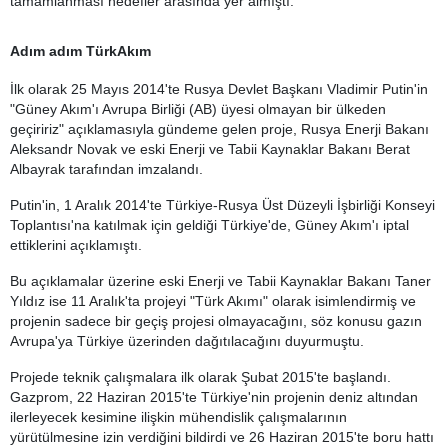
tamamlanması hedefler arasında yer almıştı.
Adım adım TürkAkım
İlk olarak 25 Mayıs 2014'te Rusya Devlet Başkanı Vladimir Putin'in
"Güney Akım'ı Avrupa Birliği (AB) üyesi olmayan bir ülkeden
geçiririz" açıklamasıyla gündeme gelen proje, Rusya Enerji Bakanı
Aleksandr Novak ve eski Enerji ve Tabii Kaynaklar Bakanı Berat
Albayrak tarafından imzalandı.
Putin'in, 1 Aralık 2014'te Türkiye-Rusya Üst Düzeyli İşbirliği Konseyi
Toplantısı'na katılmak için geldiği Türkiye'de, Güney Akım'ı iptal
ettiklerini açıklamıştı.
Bu açıklamalar üzerine eski Enerji ve Tabii Kaynaklar Bakanı Taner
Yıldız ise 11 Aralık'ta projeyi "Türk Akımı" olarak isimlendirmiş ve
projenin sadece bir geçiş projesi olmayacağını, söz konusu gazın
Avrupa'ya Türkiye üzerinden dağıtılacağını duyurmuştu.
Projede teknik çalışmalara ilk olarak Şubat 2015'te başlandı.
Gazprom, 22 Haziran 2015'te Türkiye'nin projenin deniz altından
ilerleyecek kesimine ilişkin mühendislik çalışmalarının
yürütülmesine izin verdiğini bildirdi ve 26 Haziran 2015'te boru hattı