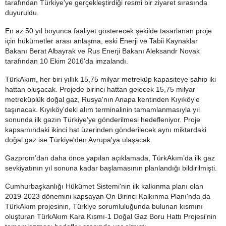
tarafından Türkiye'ye gerçekleştirdiği resmi bir ziyaret sırasında
duyuruldu.
En az 50 yıl boyunca faaliyet gösterecek şekilde tasarlanan proje
için hükümetler arası anlaşma, eski Enerji ve Tabii Kaynaklar
Bakanı Berat Albayrak ve Rus Enerji Bakanı Aleksandr Novak
tarafından 10 Ekim 2016'da imzalandı.
TürkAkım, her biri yıllık 15,75 milyar metreküp kapasiteye sahip iki
hattan oluşacak. Projede birinci hattan gelecek 15,75 milyar
metreküplük doğal gaz, Rusya'nın Anapa kentinden Kıyıköy'e
taşınacak. Kıyıköy'deki alım terminalinin tamamlanmasıyla yıl
sonunda ilk gazın Türkiye'ye gönderilmesi hedefleniyor. Proje
kapsamındaki ikinci hat üzerinden gönderilecek aynı miktardaki
doğal gaz ise Türkiye'den Avrupa'ya ulaşacak.
Gazprom’dan daha önce yapılan açıklamada, TürkAkım’da ilk gaz
sevkiyatının yıl sonuna kadar başlamasının planlandığı bildirilmişti.
Cumhurbaşkanlığı Hükümet Sistemi'nin ilk kalkınma planı olan
2019-2023 dönemini kapsayan On Birinci Kalkınma Planı'nda da
TürkAkım projesinin, Türkiye sorumluluğunda bulunan kısmını
oluşturan TürkAkım Kara Kısmı-1 Doğal Gaz Boru Hattı Projesi'nin