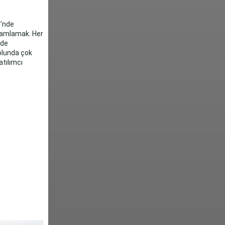
i’nde
amamlamak. Her
nde
olunda çok
atılımcı