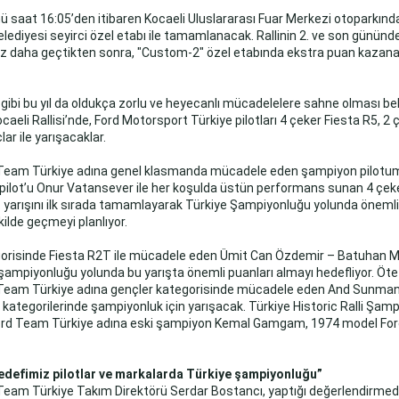
ünü saat 16:05’den itibaren Kocaeli Uluslararası Fuar Merkezi otoparkınd
lediyesi seyirci özel etabı ile tamamlanacak. Rallinin 2. ve son gününde
kez daha geçtikten sonra, "Custom-2" özel etabında ekstra puan kazana
u gibi bu yıl da oldukça zorlu ve heyecanlı mücadelelere sahne olması b
aeli Rallisi’nde, Ford Motorsport Türkiye pilotları 4 çeker Fiesta R5, 2 
ar ile yarışacaklar.
 Team Türkiye adına genel klasmanda mücadele eden şampiyon pilot
pilot’u Onur Vatansever ile her koşulda üstün performans sunan 4 çek
. yarışını ilk sırada tamamlayarak Türkiye Şampiyonluğu yolunda önemli b
ekilde geçmeyi planlıyor.
gorisinde Fiesta R2T ile mücadele eden Ümit Can Özdemir – Batuhan 
er şampiyonluğu yolunda bu yarışta önemli puanları almayı hedefliyor. Öt
 Team Türkiye adına gençler kategorisinde mücadele eden And Sunman 
di kategorilerinde şampiyonluk için yarışacak. Türkiye Historic Ralli Şam
Ford Team Türkiye adına eski şampiyon Kemal Gamgam, 1974 model Fo
edefimiz pilotlar ve markalarda Türkiye şampiyonluğu”
Team Türkiye Takım Direktörü Serdar Bostancı, yaptığı değerlendirmed