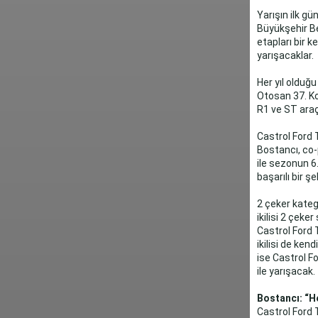
Yarışın ilk g
Büyükşehir Be
etapları bir 
yarışacaklar.
Her yıl olduğ
Otosan 37. Koc
R1 ve ST araçl
Castrol Ford
Bostancı, co-
ile sezonun 6
başarılı bir ş
2 çeker kate
ikilisi 2 çek
Castrol Ford
ikilisi de ken
ise Castrol 
ile yarışacak.
Bostancı: “H
Castrol Ford 