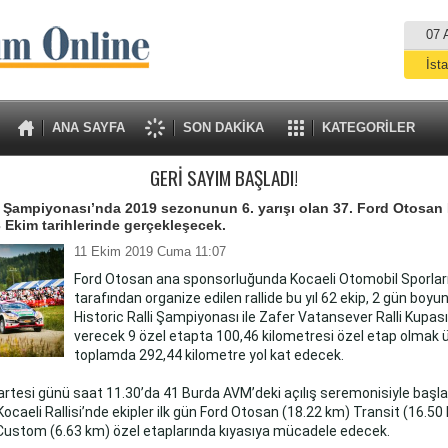
07 
İst
A
ANA SAYFA
SON DAKİKA
KATEGORİLER
GERİ SAYIM BAŞLADI!
i Şampiyonası’nda 2019 sezonunun 6. yarışı olan 37. Ford Otosan
13 Ekim tarihlerinde gerçekleşecek.
11 Ekim 2019 Cuma 11:07
Ford Otosan ana sponsorluğunda Kocaeli Otomobil Sporlar
tarafından organize edilen rallide bu yıl 62 ekip, 2 gün boyu
Historic Ralli Şampiyonası ile Zafer Vatansever Ralli Kupas
verecek 9 özel etapta 100,46 kilometresi özel etap olmak 
toplamda 292,44 kilometre yol kat edecek.
tesi günü saat 11.30’da 41 Burda AVM’deki açılış seremonisiyle başl
ocaeli Rallisi’nde ekipler ilk gün Ford Otosan (18.22 km) Transit (16.50
Custom (6.63 km) özel etaplarında kıyasıya mücadele edecek.