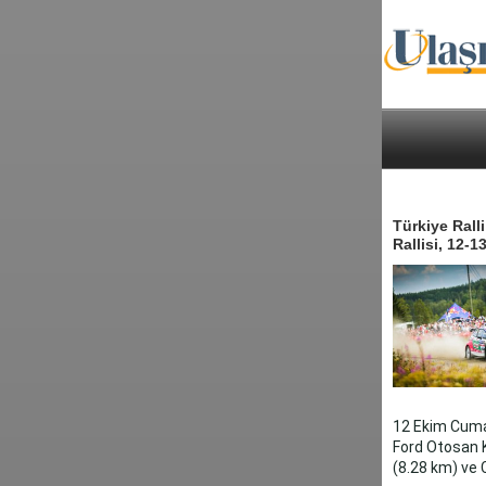
Türkiye Rall
Rallisi, 12-
12 Ekim Cumar
Ford Otosan K
(8.28 km) ve 