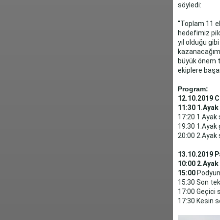
söyledi:
“Toplam 11 ek
hedefimiz pil
yıl olduğu gi
kazanacağımı
büyük önem ta
ekiplere başar
Program:
12.10.2019 
11:30 1.Ayak
17:20 1.Ayak 
19:30 1.Ayak 
20:00 2.Ayak 
13.10.2019 P
10:00 2.Ayak
15:00
Podyum
15:30 Son tek
17:00 Geçici 
17:30 Kesin s