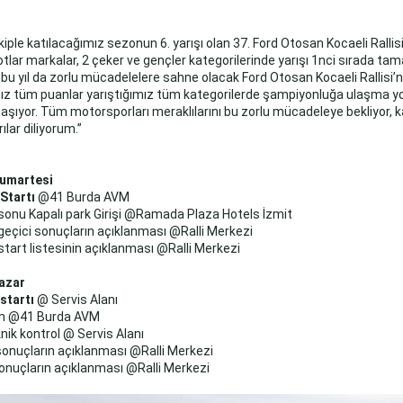
iple katılacağımız sezonun 6. yarışı olan 37. Ford Otosan Kocaeli Rallis
otlar markalar, 2 çeker ve gençler kategorilerinde yarışı 1nci sırada t
bi bu yıl da zorlu mücadelelere sahne olacak Ford Otosan Kocaeli Rallisi’
z tüm puanlar yarıştığımız tüm kategorilerde şampiyonluğa ulaşma y
şıyor. Tüm motorsporları meraklılarını bu zorlu mücadeleye bekliyor, k
ılar diliyorum.”
Cumartesi
 Startı
@41 Burda AVM
sonu Kapalı park Girişi @Ramada Plaza Hotels İzmit
geçici sonuçların açıklanması @Ralli Merkezi
start listesinin açıklanması @Ralli Merkezi
azar
 startı
@ Servis Alanı
 @41 Burda AVM
nik kontrol @ Servis Alanı
sonuçların açıklanması @Ralli Merkezi
onuçların açıklanması @Ralli Merkezi