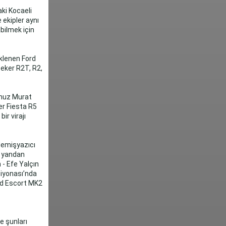
aki Kocaeli
 ekipler aynı
bilmek için
eklenen Ford
çeker R2T, R2,
umuz Murat
er Fiesta R5
ir virajı
Memişyazıcı
e yandan
- Efe Yalçın
piyonası’nda
rd Escort MK2
e şunları