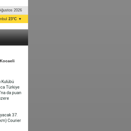
Ağustos 2026
anbul
23°C
▼
nkara
24°C
 Kocaeli
ı Kulübü
nca Türkiye
ı'na da puan
üzere
ayacak 37.
 km) Courier