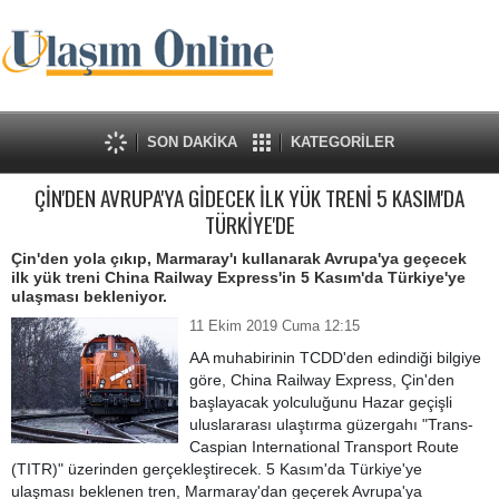
SON DAKİKA
KATEGORİLER
ÇİN'DEN AVRUPA'YA GİDECEK İLK YÜK TRENİ 5 KASIM'DA
TÜRKİYE'DE
Çin'den yola çıkıp, Marmaray'ı kullanarak Avrupa'ya geçecek
ilk yük treni China Railway Express'in 5 Kasım'da Türkiye'ye
ulaşması bekleniyor.
11 Ekim 2019 Cuma 12:15
AA muhabirinin TCDD'den edindiği bilgiye
göre, China Railway Express, Çin'den
başlayacak yolculuğunu Hazar geçişli
uluslararası ulaştırma güzergahı "Trans-
Caspian International Transport Route
(TITR)" üzerinden gerçekleştirecek. 5 Kasım'da Türkiye'ye
ulaşması beklenen tren, Marmaray'dan geçerek Avrupa'ya