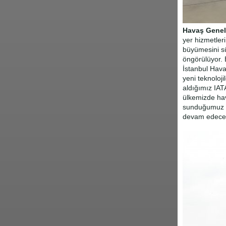
Havaş Gene
yer hizmetler
büyümesini sü
öngörülüyor. 
İstanbul Hava
yeni teknoloji
aldığımız IAT
ülkemizde hav
sunduğumuz hi
devam edeceği