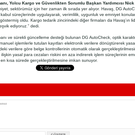
manı, Yolcu Kargo ve Güvenlikten Sorumlu Başkan Yardımcısı Nick
yet, sektörümüz için her zaman ilk sırada yer alıyor. Havaş, DG AutoChe
abul süreçlerinde uygulayarak, verimlilik, uygunluk ve emniyet konula
 göstermiş oldu. Kargo tedarik zincirindeki diğer firmaları da Havaş’ın lide
teşvik ediyoruz.” dedi.
banı ve sürekli güncelleme desteği bulunan DG AutoCheck, optik karak
e manuel işlemlerle tutulan kayıtları elektronik verilere dönüştürerek yasa
eki verilere göre belge kontrollerinin otomatik olarak gerçekleştirilmesin
işkin yasal para cezaları riskini en aza indirerek işlem süreçlerinin emn
k en kısa sürede gerçekleştirilmesine imkan sunuyor.