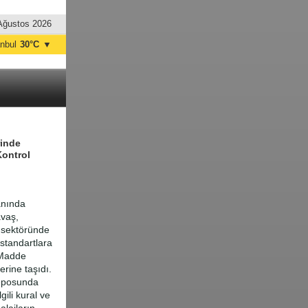
Ağustos 2026
anbul
30°C
▼
nkara
33°C
rinde
Kontrol
anında
avaş,
o sektöründe
 standartlara
i Madde
rine taşıdı.
reposunda
ili kural ve