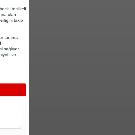
ck'i tehlikeli
rına olan
rliğini takip
ter tanıma
l
i sağlıyor.
iyetli ve