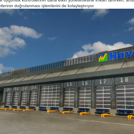
 uygunluk kontrollerinin daha etkin yönetilmesine imkan tanırken, amba
etlerinin doğrulanması işlemlerini de kolaylaştırıyor.