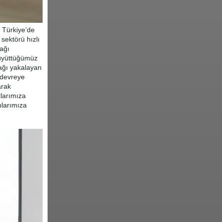
n Türkiye’de
sektörü hızlı
ağı
büyüttüğümüz
çağı yakalayan
e devreye
arak
larımıza
mlarımıza