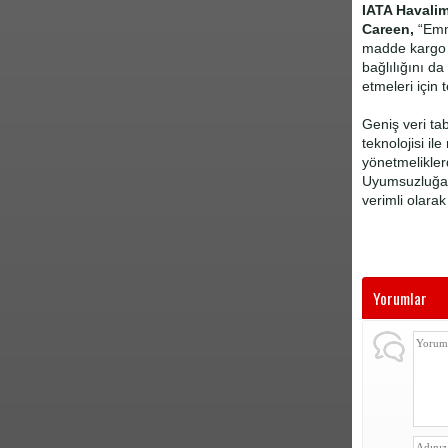
IATA Havali
Careen,
“Emni
madde kargo k
bağlılığını da
etmeleri için 
Geniş veri ta
teknolojisi il
yönetmeliklerd
Uyumsuzluğa il
verimli olara
Yorumlar