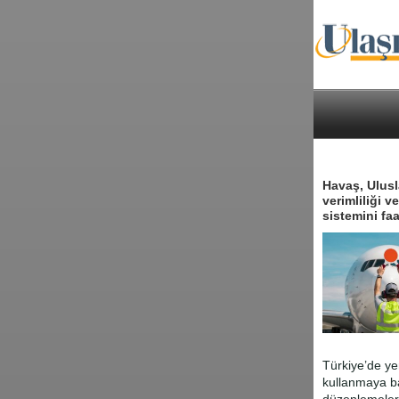
Havaş, Ulusl
verimliliği 
sistemini faa
Türkiye’de ye
kullanmaya ba