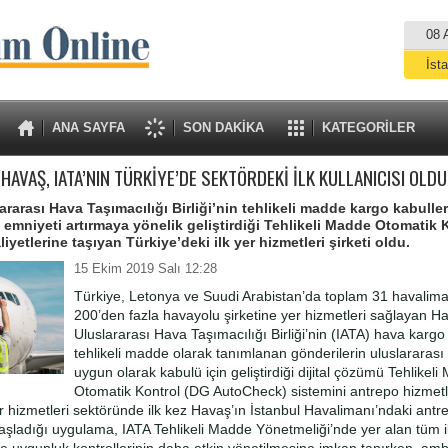
08 
İst
A
ANA SAYFA
SON DAKİKA
KATEGORİLER
HAVAŞ, IATA’NIN TÜRKİYE’DE SEKTÖRDEKİ İLK KULLANICISI OLDU
ararası Hava Taşımacılığı Birliği’nin tehlikeli madde kargo kabulle
ve emniyeti artırmaya yönelik geliştirdiği Tehlikeli Madde Otomatik 
liyetlerine taşıyan Türkiye’deki ilk yer hizmetleri şirketi oldu.
15 Ekim 2019 Salı 12:28
Türkiye, Letonya ve Suudi Arabistan’da toplam 31 havalim
200’den fazla havayolu şirketine yer hizmetleri sağlayan H
Uluslararası Hava Taşımacılığı Birliği’nin (IATA) hava karg
tehlikeli madde olarak tanımlanan gönderilerin uluslararası
uygun olarak kabulü için geliştirdiği dijital çözümü Tehlikel
Otomatik Kontrol (DG AutoCheck) sistemini antrepo hizmetle
r hizmetleri sektöründe ilk kez Havaş’ın İstanbul Havalimanı’ndaki ant
şladığı uygulama, IATA Tehlikeli Madde Yönetmeliği’nde yer alan tüm ilg