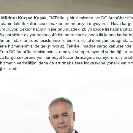
l Müdürü Kürşad Koçak
, ‘’IATA ile iş birliğimizden, ve DG AutoCheck’i
i alanındaki ilk kullanıcısı olmaktan memnuniyet duyuyoruz. Hava kargo 
rdürüyor. Sektör hacminin ise önümüzdeki 20 yıl içinde iki katına çıkac
Bu paralelde ek yatırımlarla 40 bin metrekare alanda iki katına kadar 
limanı’ndaki antrepo tesislerimiz ile birlikte, dijital dönüşüm odağında 
lerle hizmetlerimizi de geliştiriyoruz. Tehlikeli madde kargo kabullerind
A’nın DG AutoCheck sisteminin, emniyet ve operasyonel verimliliği artır
a kargo sektörüne yeni bir boyut kazandıracağına inanıyorum. İş ortak
zmetin verimliliğini daha da artırmak üzere inovasyona yönelik yatırı
z.’’ dedi.