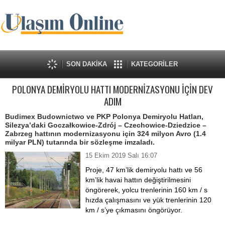
SON DAKİKA
KATEGORİLER
POLONYA DEMİRYOLU HATTI MODERNİZASYONU İÇİN DEV
ADIM
Budimex Budownictwo ve PKP Polonya Demiryolu Hatları,
Silezya’daki Goczałkowice-Zdrój – Czechowice-Dziedzice –
Zabrzeg hattının modernizasyonu için 324 milyon Avro (1.4
milyar PLN) tutarında bir sözleşme imzaladı.
15 Ekim 2019 Salı 16:07
Proje, 47 km’lik demiryolu hattı ve 56
km’lik havai hattın değiştirilmesini
öngörerek, yolcu trenlerinin 160 km / s
hızda çalışmasını ve yük trenlerinin 120
km / s’ye çıkmasını öngörüyor.