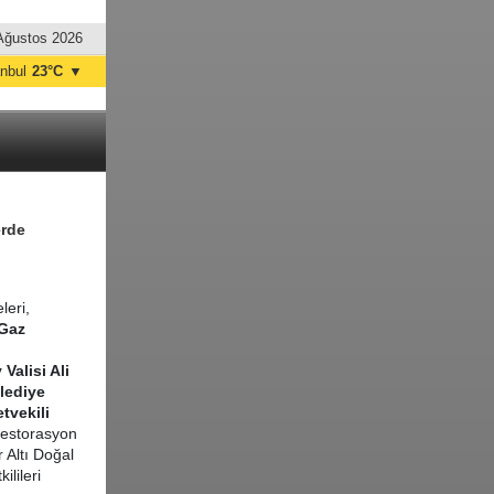
Ağustos 2026
anbul
23°C
▼
nkara
20°C
erde
leri,
 Gaz
Valisi Ali
lediye
tvekili
restorasyon
 Altı Doğal
kilileri