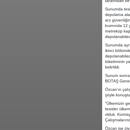
tarafından bi
Sunumda tesis
depolama alan
arz güvenliği
kısmında 12 
metreküp kapa
depolanabilece
Sunumda ayrı
ikinci bölümd
depolanabilec
tüketiminin y
belirtildi.
Sunum sonras
BOTAŞ Genel M
Özcan'ın çalı
şöyle konuştu
"Ülkemizin ge
tesisler ülke
olduk. Komisy
Çalışmalarınd
Özcan ise ziy