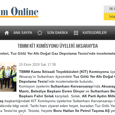
06 
İst
A
ANA SAYFA
SON DAKİKA
KATEGORİLER
TBMM KİT KOMİSYONU ÜYELERİ AKSARAY'DA
leri, Tuz Gölü Yer Altı Doğal Gaz Depolama Tesisi'nde incelemel
15 Ekim 2019 Salı 17:38
TBMM Kamu İktisadi Teşebbüsleri (KİT) Komisyonu
üye
Aksaray'ın Sultanhanı ilçesindeki
Tuz Gölü Yer Altı Doğal
Depolama Tesisi
'nde incelemelerde bulundu.
Komisyon üyelerini
Sultanhanı Kervansarayı
'nda
Aksaray 
Mantı, Belediye Başkanı Evren Dinçer
ve
Sultanhanı Be
Başkanı Fahri Solak
karşıladı. Solak,
AK Parti Aydın Mille
aş
başkanlığındaki KİT Komisyonu üyelerine Sultanhanı Kervansarayı 
akkında bilgi verdi. Tarihi hanı ziyaret eden heyet, buradan Tuz Gölü Yer
Tesisi'ne geçti. Tesiste, heyete
Boru Hatları İle Petrol Taşıma AŞ
yet