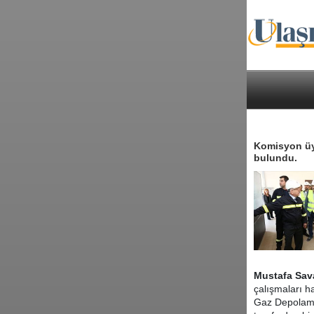
Komisyon üye
bulundu.
Mustafa Sav
çalışmaları h
Gaz Depolama 