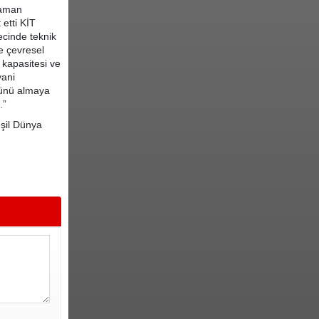
zaman
etti KİT
ecinde teknik
e çevresel
k kapasitesi ve
yani
lünü almaya
.”
eşil Dünya