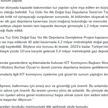
r sunum yapıldı.
in dünyada kapasite bakımından tuz yapıları içine inşa edilen en büy
ı olduğu belirtildi. Tuz Gölü Yer Altı Doğal Gaz Depolama Tesisi'nin Tü
nde kritik rol oynayacağı vurgulanan sunumda, iki bölümden oluşacak tes
yer altı gaz depolama kavernası (suni mağara) bulunduğu ve mevcutta
siteye ulaşan tesisin tam kapasite devreye girmesiyle 1,2 milyar metr
ği ifade edildi.
ca Tuz Gölü Doğal Gaz Yer Altı Depolama Genişletme Projesi kapsamı
e ise inşa edilecek 40 adet kavernada 4,2 milyar metreküplük doğal ga
eği kaydedildi. Böylece söz konusu iki tesiste, 2023'e kadar Türkiye'ni
aklaşık yüzde 10'una karşılık gelecek 5,4 milyar metreküplük gaz depol
ında gazetecilere açıklamalarda bulunan KİT Komisyonu Başkanı Mus
üdürü Burhan Özcan'ın daveti üzerine depolama tesisine geldiklerini 
şmalarla ilgili KİT komisyonu üyelerine çok güzel bir sunum yaptığını be
:
lişmesi, kalkınması için enerji arzı ve güvenliği çok önemli. Bu anlamd
miz adına çok önemli. Bu tesisin çevreci yönü de anlatıldı. Bu yönüyle d
on üyeleri adına genel müdürümüz başta olmak üzere tüm ekibini tebr
a başarılar diliyorum.”
aretten duyduğu memnuniyeti dile getirerek şöyle konuştu: