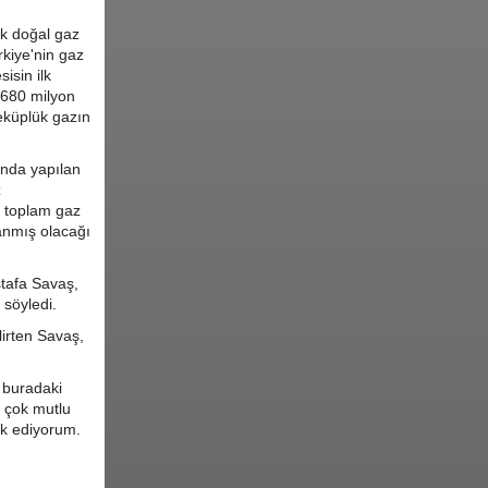
ük doğal gaz
rkiye'nin gaz
isin ilk
 680 milyon
eküplük gazın
nda yapılan
z
n toplam gaz
anmış olacağı
tafa Savaş,
söyledi.
lirten Savaş,
a buradaki
e çok mutlu
ik ediyorum.