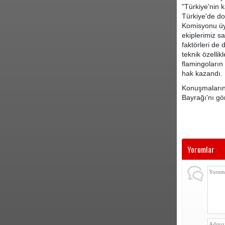
"Türkiye'nin 
Türkiye'de do
Komisyonu üye
ekiplerimiz s
faktörleri de 
teknik özellik
flamingoları
hak kazandı. 
Konuşmaların 
Bayrağı'nı gö
Yorumlar