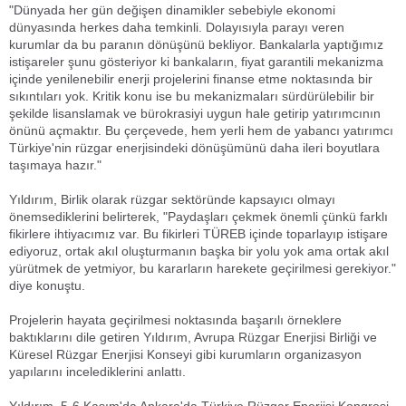
"Dünyada her gün değişen dinamikler sebebiyle ekonomi
dünyasında herkes daha temkinli. Dolayısıyla parayı veren
kurumlar da bu paranın dönüşünü bekliyor. Bankalarla yaptığımız
istişareler şunu gösteriyor ki bankaların, fiyat garantili mekanizma
içinde yenilenebilir enerji projelerini finanse etme noktasında bir
sıkıntıları yok. Kritik konu ise bu mekanizmaları sürdürülebilir bir
şekilde lisanslamak ve bürokrasiyi uygun hale getirip yatırımcının
önünü açmaktır. Bu çerçevede, hem yerli hem de yabancı yatırımcı
Türkiye'nin rüzgar enerjisindeki dönüşümünü daha ileri boyutlara
taşımaya hazır."
Yıldırım, Birlik olarak rüzgar sektöründe kapsayıcı olmayı
önemsediklerini belirterek, "Paydaşları çekmek önemli çünkü farklı
fikirlere ihtiyacımız var. Bu fikirleri TÜREB içinde toparlayıp istişare
ediyoruz, ortak akıl oluşturmanın başka bir yolu yok ama ortak akıl
yürütmek de yetmiyor, bu kararların harekete geçirilmesi gerekiyor."
diye konuştu.
Projelerin hayata geçirilmesi noktasında başarılı örneklere
baktıklarını dile getiren Yıldırım, Avrupa Rüzgar Enerjisi Birliği ve
Küresel Rüzgar Enerjisi Konseyi gibi kurumların organizasyon
yapılarını incelediklerini anlattı.