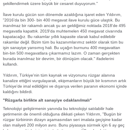
şekillendirmek üzere büyük bir cesaret duyuyorum."
İlave kurulu gücün son dönemde azaldığına işaret eden Yıldırım,
"2016'da bin 300- bin 400 megavat ilave kurulu güce ulaştık. Bu
inanılmaz bir rakamdı ancak şu an geldiğimiz noktada 2018'de 495
megavatla kapattık. 2019'da muhtemelen 450 megavat civarında
kapatacağız. Bu rakamlar yıllık kapasite olarak kabul edilebilir
rakamlar değil. Bizim tüm bu kazanımlarımız sektör olarak tüm bu
işin sanayiye yansımış hali. Bu uçağın burnunu 400 megavattan
bin-bin 500 megavatlara çıkarmamız lazım. O zaman gerçekten
burada inanılmaz bir devrim, bir dönüşüm olacak." ifadelerini
kullandı.
Yıldırım, Türkiye'nin tüm kaynak ve vizyonunu rüzgar alanına
kanalize ettiğini vurgulayarak, ekipmanların büyük bir kısmının artık
Türkiye'de imal edildiğini ve dışarıya verilen paranın ekonomi içinde
kaldığını bildirdi.
"Rüzgarla birlikte alt sanayiye odaklanılmalı"
Teknolojiyi geliştirmenin yanında bu teknolojiyi satılabilir hale
getirmenin de önemli olduğuna dikkati çeken Yıldırım, "Bugün bir
rüzgar türbininin dizayn aşamasından seri imalata geçişine kadar
olan maliyeti 200 milyon avro. Bunu piyasaya sürmek için 6 ay geç