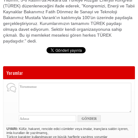
Yıldırım, 5-6 Kasım'da Ankara'da Türkiye Rüzgar Enerjisi Kongresi
(TÜREK) düzenleneceğini ifade ederek, "Kongremizi, Enerji ve Tabii
Kaynaklar Bakanımız Fatih Dönmez ile Sanayi ve Teknoloji
Bakanımız Mustafa Varank'ın katılımıyla 100'ün üzerinde paydaşla
gerçekleştiriyoruz. Kurumlarımızın tamamını TÜREK paydaşı
olmaya davet ediyorum. Sektör kendi organizasyonuna sahip
çıkmalı. Bu işi memleket meselesi gören herkes TÜREK
paydaşıdır." dedi.
Yorumlar
UYARI:
Küfür, hakaret, rencide edici cümleler veya imalar, inançlara saldırı içeren,
imla kuralları ile yazılmamış,
Türkçe karakter kullanılmayan ve büyük harflerle yazılmış yorumlar