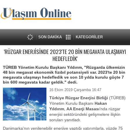
SON DAKİKA
KATEGORİLER
'RÜZGAR ENERJİSİNDE 2023'TE 20 BİN MEGAVATA ULAŞMAYI
HEDEFLEDİK'
TÜREB Yönetim Kurulu Başkanı Yıldırım, "Rüzgarda ülkemizin
48 bin megavat ekonomik fizıbıl potansiyeli var. 2023'te 20 bin
megavata ulaşmayı hedefledik ve son 10 yılda kurulu güçte 7
bin 600 megavata kadar geldik." dedi.
16 Ekim 2019 Çarşamba 16:47
Türkiye Rüzgar Enerjisi Birliği
(TÜREB)
Yönetim Kurulu Başkanı
Hakan
Yıldırım
,
AA Enerji Masası
'nda rüzgar
enerjisi sektöründeki gelişmelere ilişkin
soruları yanıtladı.
Danimarka'nın yenilenebilir enerjiye yaptığı yatırımlarla, yüzde 75