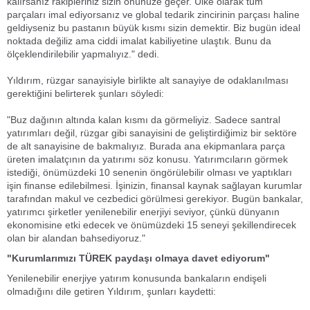
kalırsanız rakipleriniz sizin önünüze geçer. Ülke olarak tüm
parçaları imal ediyorsanız ve global tedarik zincirinin parçası haline
geldiyseniz bu pastanın büyük kısmı sizin demektir. Biz bugün ideal
noktada değiliz ama ciddi imalat kabiliyetine ulaştık. Bunu da
ölçeklendirilebilir yapmalıyız." dedi.
Yıldırım, rüzgar sanayisiyle birlikte alt sanayiye de odaklanılması
gerektiğini belirterek şunları söyledi:
"Buz dağının altında kalan kısmı da görmeliyiz. Sadece santral
yatırımları değil, rüzgar gibi sanayisini de geliştirdiğimiz bir sektöre
de alt sanayisine de bakmalıyız. Burada ana ekipmanlara parça
üreten imalatçının da yatırımı söz konusu. Yatırımcıların görmek
istediği, önümüzdeki 10 senenin öngörülebilir olması ve yaptıkları
işin finanse edilebilmesi. İşinizin, finansal kaynak sağlayan kurumlar
tarafından makul ve cezbedici görülmesi gerekiyor. Bugün bankalar,
yatırımcı şirketler yenilenebilir enerjiyi seviyor, çünkü dünyanın
ekonomisine etki edecek ve önümüzdeki 15 seneyi şekillendirecek
olan bir alandan bahsediyoruz."
"Kurumlarımızı TÜREK paydaşı olmaya davet ediyorum"
Yenilenebilir enerjiye yatırım konusunda bankaların endişeli
olmadığını dile getiren Yıldırım, şunları kaydetti: