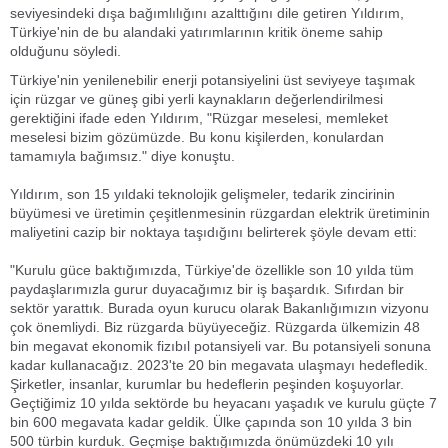
seviyesindeki dışa bağımlılığını azalttığını dile getiren Yıldırım,
Türkiye'nin de bu alandaki yatırımlarının kritik öneme sahip
olduğunu söyledi.
Türkiye'nin yenilenebilir enerji potansiyelini üst seviyeye taşımak
için rüzgar ve güneş gibi yerli kaynakların değerlendirilmesi
gerektiğini ifade eden Yıldırım, "Rüzgar meselesi, memleket
meselesi bizim gözümüzde. Bu konu kişilerden, konulardan
tamamıyla bağımsız." diye konuştu.
Yıldırım, son 15 yıldaki teknolojik gelişmeler, tedarik zincirinin
büyümesi ve üretimin çeşitlenmesinin rüzgardan elektrik üretiminin
maliyetini cazip bir noktaya taşıdığını belirterek şöyle devam etti:
"Kurulu güce baktığımızda, Türkiye'de özellikle son 10 yılda tüm
paydaşlarımızla gurur duyacağımız bir iş başardık. Sıfırdan bir
sektör yarattık. Burada oyun kurucu olarak Bakanlığımızın vizyonu
çok önemliydi. Biz rüzgarda büyüyeceğiz. Rüzgarda ülkemizin 48
bin megavat ekonomik fizıbıl potansiyeli var. Bu potansiyeli sonuna
kadar kullanacağız. 2023'te 20 bin megavata ulaşmayı hedefledik.
Şirketler, insanlar, kurumlar bu hedeflerin peşinden koşuyorlar.
Geçtiğimiz 10 yılda sektörde bu heyacanı yaşadık ve kurulu güçte 7
bin 600 megavata kadar geldik. Ülke çapında son 10 yılda 3 bin
500 türbin kurduk. Geçmişe baktığımızda önümüzdeki 10 yılı