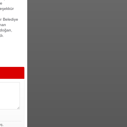
ve
teşekkür
r Belediye
inan
rdoğan,
dı.
ış,