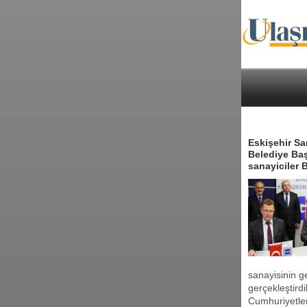
Eskişehir Sa
Belediye Baş
sanayiciler 
sanayisinin g
gerçekleştirdi
Cumhuriyetler