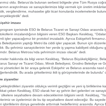
rımız oldu. Belarus’da bulunan serbest bölgede yine Tüm Rusya coğraf
rının araştırılması ve sanayicilerimize bilgi vermek için üretim imkânları
jistik, vergilendirme, muhasebe gibi ticari konularda incelemelerde bulu
erçekleştirdik” dedi.
işehir imzası
rogram içerisinde ESO ile Belarus Ticaret ve Sanayi Odası arasında işb
otokollerin imzalandığının bilgisini veren ESO Başkanı Kesikbaş, “Odala
li işler yapacağımız bir protokol imzaladık. Ayrıca Eskişehirli firmamız
 Belediyesinin yaptığı Metro’da ciddi işler yapacak. Bunun için düzenl
ldık. Bu şehrimiz sanayicilerinin her yerde iş yapma kabiliyeti olduğunu 
ımdır. Belarus Metrosu’nda şehrimizin imzası olacak” dedi.
meler hakkında da bilgi veren Kesikbaş, “Belarus Büyükelçiliğimiz, Bel
larus Sanayi ve Ticaret Odası, Minsk Belediyesi, Grodno Belediye ve 
i yöneticileri ile bir araya gelerek Eskişehir ve Belarus arasında nasıl 
eğerlendirdik. Bu arada şirketlerimiz ikili iş görüşmelerinde de bulundu”
e ziyaretler
ekleştirdikleri ziyaretin oldukça verimli geçtiğini ve yeni iş birliklerine k
ikkat çeken Kesikbaş, ESO olarak her ay şehrin ileri gelenleri ve sanayic
f ülkelere seyahatlere devam edeceklerinin bilgisini verdi. Kesikbaş, “
lerimiz ve üyelerimizi de bu tip seyahatlere davet edeceğiz. Bu sayede
ari işbirliklerini dünya genelinde arttırmak hedeflerimiz arasında. Ayrıc