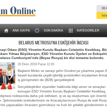
08 
İst
A
ANA SAYFA
SON DAKİKA
KATEGORİLER
BELARUS METROSU’NA ESKİŞEHİR İMZASI
nayi Odası (ESO) Yönetim Kurulu Başkanı Celalettin Kesikbaş, B
kanı Yılmaz Büyükerşen, ESO Yönetim Kurulu Üyeleri ve Eskişehir
Belarus Cumhuriyeti’nde (Beyaz Rusya) bir dizi temasta bulundu.
20 Ekim 2019 Pazar 11:03
Başkent Minks ve sanayi şehri Grodno’ya çıkartma yapan E
heyeti buralarda çeşitli işbirliği protokolleri imzalarken firmala
iş görüşmeleri de (B2B) gerçekleştirdi.
Gerçekleştirilen ziyaretler hakkında bilgi veren ve amaçlar
konuşan ESO Yönetim Kurulu Başkanı Celalettin Kesikbaş,
elişmesi noktasında daha çok istihdam, iş ve aş oluşturması için öneml
k. Şehrimizdeki üreticilerimizin ve ihracatçılarımızın Rusya ile eski Rus
ine yapacakları ihracatın gümrüksüz ve hızlı bir şekilde gönderiminin 