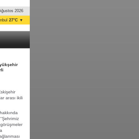
Ağustos 2026
anbul
27°C
▼
nkara
31°C
üyükşehir
li
skişehir
r arası ikili
ı hakkında
 “Şehrimiz
i görüşmeler
ya
sağlanması