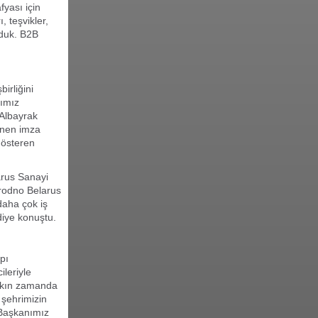
yası için
, teşvikler,
nduk. B2B
irliğini
rımız
 Albayrak
enen imza
gösteren
arus Sanayi
Grodno Belarus
daha çok iş
 diye konuştu.
apı
ileriyle
Yakın zamanda
 şehrimizin
a Başkanımız