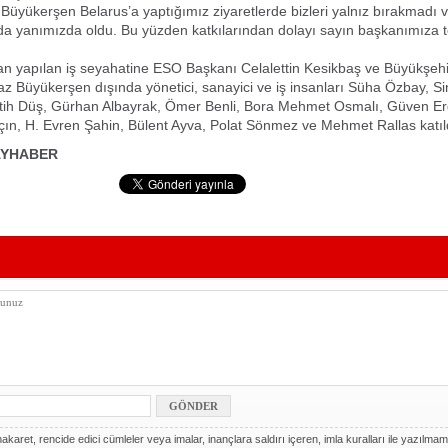
Büyükerşen Belarus’a yaptığımız ziyaretlerde bizleri yalnız bırakmadı 
da yanımızda oldu. Bu yüzden katkılarından dolayı sayın başkanımıza 
n yapılan iş seyahatine ESO Başkanı Celalettin Kesikbaş ve Büyükşehi
z Büyükerşen dışında yönetici, sanayici ve iş insanları Süha Özbay, S
tih Düş, Gürhan Albayrak, Ömer Benli, Bora Mehmet Osmalı, Güven E
çın, H. Evren Şahin, Bülent Ayva, Polat Sönmez ve Mehmet Rallas katıl
AYHABER
akaret, rencide edici cümleler veya imalar, inançlara saldırı içeren, imla kuralları ile yazılmam