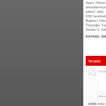
Sayın Yılmaz 
temaslarımız
ederiz” dedi.
ESO tarafında
Başkanı Yılma
Özeçoğlu, Fa
Serdar U. Yal
KAYNAK: R
Yorumlar
UYARI:
Küfür, h