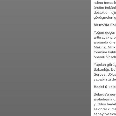
adına temasla
üretim imkânla
destekler, lo
görüşmeleri g
Metro’da Esk
Yoğun geçen p
arttıracak pr
arasında önem
Makina, Minks
törenine katı
önemli bir ad
Yapılan görüş
Bakanlığı, Be
Serbest Bölges
yapabilirizi d
Hedef ülkeler
Belarus’a gerç
araladığına d
yurtdışı hede
sektörel küme
sanayi ve tic