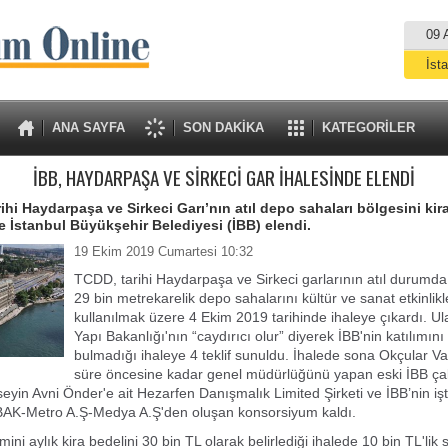
09 
İst
A
ANA SAYFA
SON DAKİKA
KATEGORİLER
İBB, HAYDARPAŞA VE SİRKECİ GAR İHALESİNDE ELENDİ
ihi Haydarpaşa ve Sirkeci Garı’nın atıl depo sahaları bölgesini kir
de İstanbul Büyükşehir Belediyesi (İBB) elendi.
19 Ekim 2019 Cumartesi 10:32
TCDD, tarihi Haydarpaşa ve Sirkeci garlarının atıl durumda
29 bin metrekarelik depo sahalarını kültür ve sanat etkinlik
kullanılmak üzere 4 Ekim 2019 tarihinde ihaleye çıkardı. Ul
Yapı Bakanlığı'nın “caydırıcı olur” diyerek İBB'nin katılımın
bulmadığı ihaleye 4 teklif sunuldu. İhalede sona Okçular Vak
süre öncesine kadar genel müdürlüğünü yapan eski İBB çal
yin Avni Önder'e ait Hezarfen Danışmalık Limited Şirketi ve İBB’nin işti
SBAK-Metro A.Ş-Medya A.Ş'den oluşan konsorsiyum kaldı.
ini aylık kira bedelini 30 bin TL olarak belirlediği ihalede 10 bin TL'li