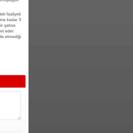
ek faaliyeti
düne kadar 3
bir şahsa
et eder.
de etmediği