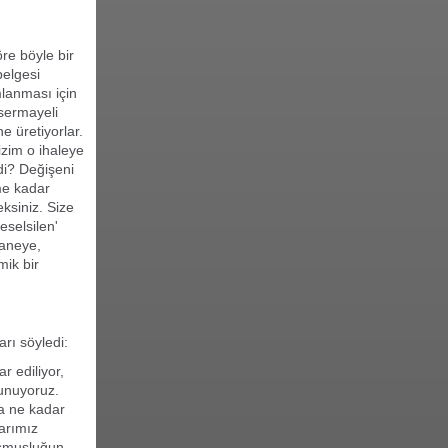
re böyle bir
belgesi
lanması için
sermayeli
e üretiyorlar.
zim o ihaleye
di? Değişeni
me kadar
ksiniz. Size
selsilen'
haneye,
mik bir
rı söyledi:
r ediliyor,
lunuyoruz.
a ne kadar
arımız
uşmuşluğun