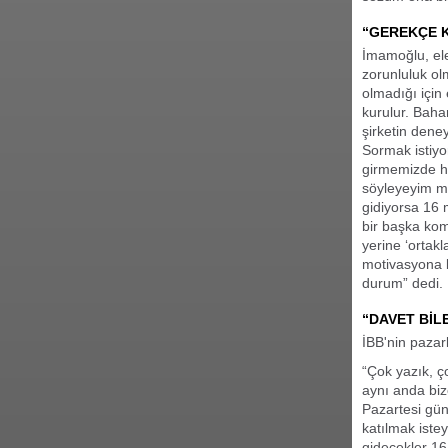
“GEREKÇE 
İmamoğlu, ele
zorunluluk ol
olmadığı için
kurulur. Baha
şirketin dene
Sormak istiy
girmemizde hi
söyleyeyim m
gidiyorsa 16 
bir başka kom
yerine ‘ortakl
motivasyona b
durum” dedi.
“DAVET BİL
İBB'nin pazar
“Çok yazık, ç
aynı anda bize
Pazartesi gün
katılmak ist
gidecekler 16