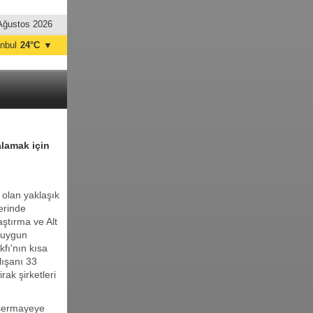
Ağustos 2026
anbul
24°C
▼
nkara
32°C
alamak için
 olan yaklaşık
lerinde
aştırma ve Alt
ı uygun
fı'nın kısa
ışanı 33
rak şirketleri
k sermayeye