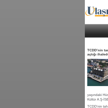
TCDD’nin tar
açtığı ihale
yaşındaki Hüse
Kültür A.Ş-İ
TCDD’nin tahm