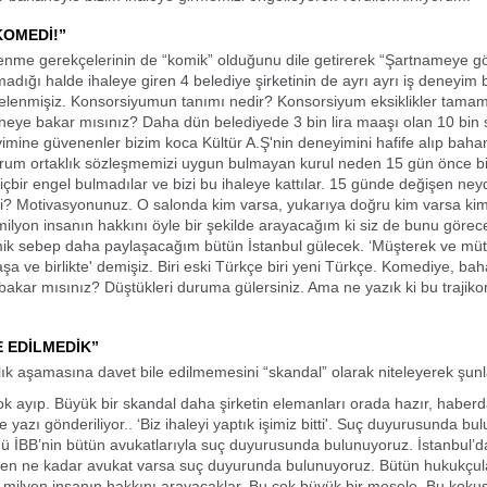
KOMEDİ!”
nme gerekçelerinin de “komik” olduğunu dile getirerek “Şartnameye gö
madığı halde ihaleye giren 4 belediye şirketinin de ayrı ayrı iş deneyim 
 elenmişiz. Konsorsiyumun tanımı nedir? Konsorsiyum eksiklikler tamam
neye bakar mısınız? Daha dün belediyede 3 bin lira maaşı olan 10 bin 
yimine güvenenler bizim koca Kültür A.Ş'nin deneyimini hafife alıp bahan
orum ortaklık sözleşmemizi uygun bulmayan kurul neden 15 gün önce bi
çbir engel bulmadılar ve bizi bu ihaleye kattılar. 15 günde değişen ney
i? Motivasyonunuz. O salonda kim varsa, yukarıya doğru kim varsa ki
milyon insanın hakkını öyle bir şekilde arayacağım ki siz de bunu görece
ik sebep daha paylaşacağım bütün İstanbul gülecek. ‘Müşterek ve müte
aşa ve birlikte' demişiz. Biri eski Türkçe biri yeni Türkçe. Komediye, ba
akar mısınız? Düştükleri duruma gülersiniz. Ama ne yazık ki bu trajiko
E EDİLMEDİK”
lık aşamasına davet bile edilmemesini “skandal” olarak niteleyerek şunla
ok ayıp. Büyük bir skandal daha şirketin elemanları orada hazır, haberda
 yazı gönderiliyor.. ‘Biz ihaleyi yaptık işimiz bitti'. Suç duyurusunda bu
ü İBB’nin bütün avukatlarıyla suç duyurusunda bulunuyoruz. İstanbul’d
eyen ne kadar avukat varsa suç duyurunda bulunuyoruz. Bütün hukukçul
 milyon insanın hakkını arayacaklar. Bu çok büyük bir mesele. Bu kok