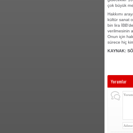
çok büyük mes
Hakkımı araya
kültür sanat 
bin lira İBB'd
verilmesinin 
Onun için hak
sürece hiç ki
KAYNAK: S
Yorumlar