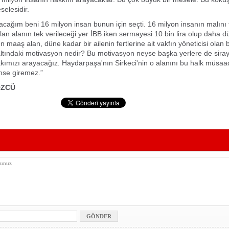
elesidir.
cağım beni 16 milyon insan bunun için seçti. 16 milyon insanın malını t
olan alanın tek verileceği yer İBB iken sermayesi 10 bin lira olup daha 
en maaş alan, düne kadar bir ailenin fertlerine ait vakfın yöneticisi olan 
altındaki motivasyon nedir? Bu motivasyon neyse başka yerlere de siray
kımızı arayacağız. Haydarpaşa'nın Sirkeci'nin o alanını bu halk müsaa
mse giremez.”
ÖZCÜ