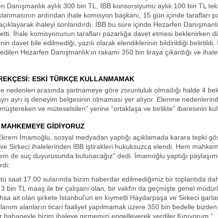
n Danışmanlık aylık 300 bin TL, İBB konsorsiyumu aylık 100 bin TL tekl
çıklanmasının ardından ihale komisyon başkanı, 15 gün içinde tarafları p
açıklayarak ihaleyi sonlandırdı. İBB bu süre içinde Hezarfen Danışmanlık
az etti. İhale komisyonunun tarafları pazarlığa davet etmesi beklenirken d
nin davet bile edilmediği, yazılı olarak elendiklerinin bildirildiği belirtildi.
edilen Hezarfen Danışmanlık'ın rakamı 350 bin liraya çıkardığı ve ihaley
REKÇESİ: ESKİ TÜRKÇE KULLANMAMAK
e nedenleri arasında şartnameye göre zorunluluk olmadığı halde 4 bel
 ayrı ayrı iş deneyim belgesinin olmaması yer alıyor. Elenme nedenlerind
üştereken ve müteselsilen” yerine “ortaklaşa ve birlikte” ibaresinin kul
 MAHKEMEYE GİDİYORUZ
Ekrem İmamoğlu, sosyal medyadan yaptığı açıklamada karara tepki gö
e Sirkeci ihalelerinden İBB iştirakleri hukuksuzca elendi. Hem mahke
hem de suç duyurusunda bulunacağız” dedi. İmamoğlu yaptığı paylaşımd
rdi:
ü saat 17.00 sularında bizim haberdar edilmediğimiz bir toplantıda d
 3 bin TL maaş ile bir çalışanı olan, bir vakfın da geçmişte genel müdü
hsa ait olan şirkete İstanbul'un en kıymetli Haydarpaşa ve Sirkeci garla
llanım alanların ticari faaliyet yapılmamak üzere 350 bin bedelle bizden
 bahaneyle bizim ihaleye girmemizi engelleyerek verdiler.Kınıyorum.”