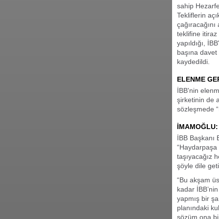
sahip Hezarfe
Tekliflerin a
çağıracağını 
teklifine itir
yapıldığı, İBB'
başına davet 
kaydedildi.
ELENME GE
İBB'nin elenm
şirketinin de
sözleşmede “m
İMAMOĞLU:
İBB Başkanı 
“Haydarpaşa v
taşıyacağız 
şöyle dile geti
“Bu akşam üst
kadar İBB’nin
yapmış bir şa
planındaki ku
sözüm ona bir