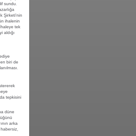
if sundu.
azarlığa
 Şirketi'nin
ün ihalenin
 İhaleye tek
i aldığı
ediye
en biri de
lanılması.
stererek
meye
a tepkisini
aha düne
rlüğünü
rının arka
 habersiz,