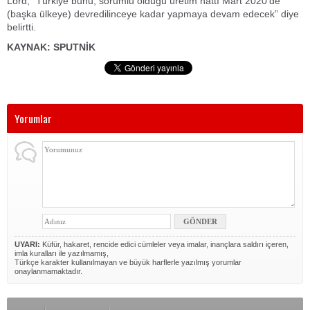
Lord, “Türkiye bunu, sorumlu olduğu üretim hattı Mart 2020’de
(başka ülkeye) devredilinceye kadar yapmaya devam edecek” diye
belirtti.
KAYNAK: SPUTNİK
Yorumlar
UYARI:
Küfür, hakaret, rencide edici cümleler veya imalar, inançlara saldırı içeren,
imla kuralları ile yazılmamış,
Türkçe karakter kullanılmayan ve büyük harflerle yazılmış yorumlar
onaylanmamaktadır.