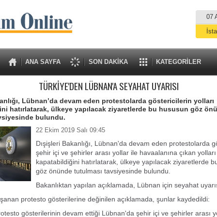
07 
İst
A
ANA SAYFA
SON DAKİKA
KATEGORİLER
TÜRKİYE'DEN LÜBNAN'A SEYAHAT UYARISI
kanlığı, Lübnan’da devam eden protestolarda göstericilerin yolları
ini hatırlatarak, ülkeye yapılacak ziyaretlerde bu hususun göz ön
vsiyesinde bulundu.
22 Ekim 2019 Salı 09:45
Dışişleri Bakanlığı, Lübnan'da devam eden protestolarda gös
şehir içi ve şehirler arası yollar ile havaalanına çıkan yolları
kapatabildiğini hatırlatarak, ülkeye yapılacak ziyaretlerde 
göz önünde tutulması tavsiyesinde bulundu.
Bakanlıktan yapılan açıklamada, Lübnan için seyahat uyarıs
anan protesto gösterilerine değinilen açıklamada, şunlar kaydedildi:
rotesto gösterilerinin devam ettiği Lübnan'da şehir içi ve şehirler arası yo