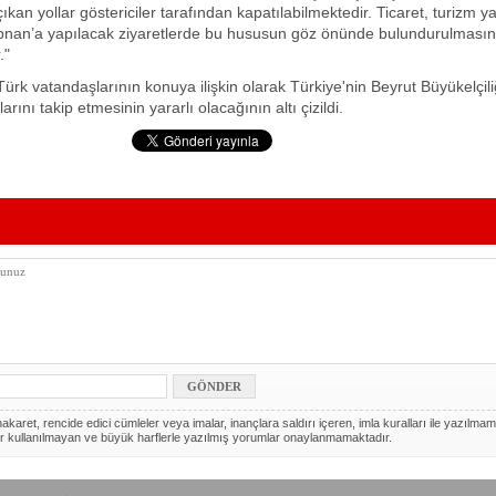
ıkan yollar göstericiler tarafından kapatılabilmektedir. Ticaret, turizm 
bnan’a yapılacak ziyaretlerde bu hususun göz önünde bulundurulmasın
."
ürk vatandaşlarının konuya ilişkin olarak Türkiye'nin Beyrut Büyükelçili
ını takip etmesinin yararlı olacağının altı çizildi.
akaret, rencide edici cümleler veya imalar, inançlara saldırı içeren, imla kuralları ile yazılmam
r kullanılmayan ve büyük harflerle yazılmış yorumlar onaylanmamaktadır.