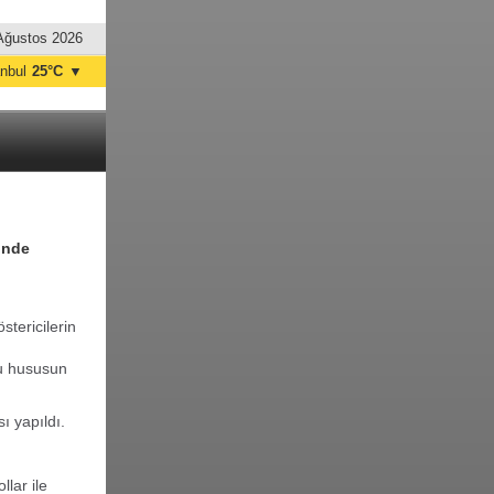
Ağustos 2026
anbul
25°C
▼
nkara
20°C
ünde
tericilerin
bu hususun
ı yapıldı.
llar ile