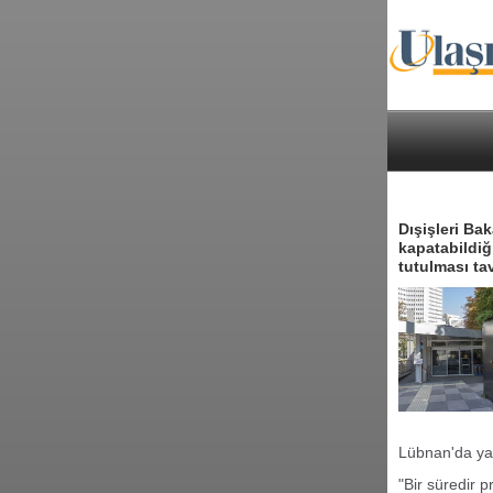
Dışişleri Ba
kapatabildiğ
tutulması ta
Lübnan'da yaş
"Bir süredir p