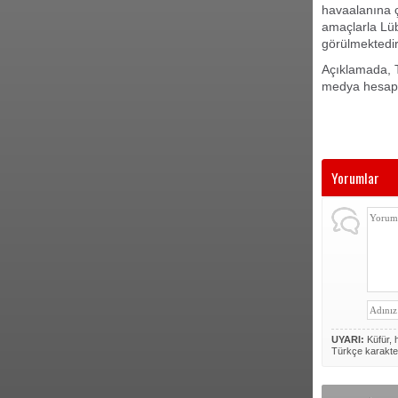
havaalanına ç
amaçlarla Lü
görülmektedir
Açıklamada, T
medya hesaplar
Yorumlar
UYARI:
Küfür, h
Türkçe karakte