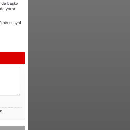
ya da başka
da yarar
ğinin sosyal
ış,