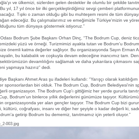
la'yı ve ülkemizi, sizlerden gelen destekler ile olumlu bir şekilde tanı
Bu yıl, 17 yıl önce bir ilki gerçekleştirdiğimiz sevgi çemberi platformun
acağız. Tıpkı o zaman olduğu gibi bu muhteşem resmi de tüm dünyaya
ağan edeceğiz. Bu çalışmalarımız ve emeğimizle Türkiye'mizin ve yöre
olduğunu tüm dünyaya göstermek istiyoruz.”
t Odası Bodrum Şube Başkanı Orhan Dinç, “The Bodrum Cup, deniz tica
kemizdeki yüzü ve örneği. Turizmimizi ayakta tutan ve Bodrum'u Bodru
emize önemli katma değerler sağlıyor. Bu organizasyonda Sayın Erman A
 hayalin, bu kalabalık ve coşkuyla devam edeceğine inancımız tam. Deni
sektörümüzün devamlılığını sağlamak ve daha yukarılara çıkmasını sa
eni yapmaya hazırız” dedi.
ye Başkanı Ahmet Aras şu ifadeleri kullandı: “Yarışçı olarak katıldığ
er sponsorlardan biri olduk. The Bodrum Cup, Bodrum Belediyesi'nin 
erli organizasyon. The Bodrum Cup'ı gittiğimiz her yerde gururla tanıt
p, Bodrum'un binlerce yıllık değerlerini günümüze taşıyor. Kültürümüz
ün organizasyonda yer alan gençler taşıyor. The Bodrum Cup bizi gururl
i, kültürü, coğrafyası, insanı ve diğer her şeyiyle o kadar değerli ki, s
odrum'a getirip Bodrum bu dememiz, tanıtmamız için yeterli oluyor.”