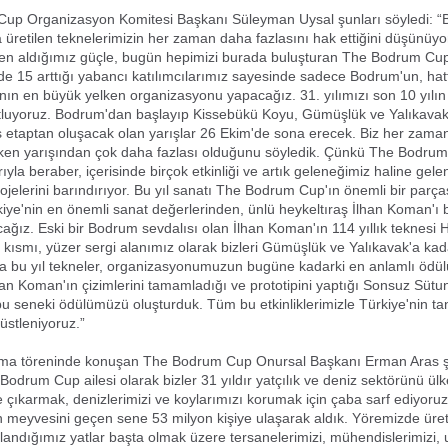
up Organizasyon Komitesi Başkanı Süleyman Uysal şunları söyledi: “
üretilen teknelerimizin her zaman daha fazlasını hak ettiğini düşünüyo
n aldığımız güçle, bugün hepimizi burada buluşturan The Bodrum Cup'ı
de 15 arttığı yabancı katılımcılarımız sayesinde sadece Bodrum'un, hat
'nın en büyük yelken organizasyonu yapacağız. 31. yılımızı son 10 yılın
utluyoruz. Bodrum'dan başlayıp Kissebükü Koyu, Gümüşlük ve Yalıkavak
 etaptan oluşacak olan yarışlar 26 Ekim'de sona erecek. Biz her zam
elken yarışından çok daha fazlası olduğunu söyledik. Çünkü The Bodru
ıyla beraber, içerisinde birçok etkinliği ve artık geleneğimiz haline gele
ojelerini barındırıyor. Bu yıl sanatı The Bodrum Cup'ın önemli bir parça
kiye'nin en önemli sanat değerlerinden, ünlü heykeltıraş İlhan Koman'ı 
acağız. Eski bir Bodrum sevdalısı olan İlhan Koman'ın 114 yıllık teknesi 
ir kısmı, yüzer sergi alanımız olarak bizleri Gümüşlük ve Yalıkavak'a kad
a bu yıl tekneler, organizasyonumuzun bugüne kadarki en anlamlı ödülü
han Koman'ın çizimlerini tamamladığı ve prototipini yaptığı Sonsuz Süt
bu seneki ödülümüzü oluşturduk. Tüm bu etkinliklerimizle Türkiye'nin ta
 üstleniyoruz.”
a töreninde konuşan The Bodrum Cup Onursal Başkanı Erman Aras ş
 Bodrum Cup ailesi olarak bizler 31 yıldır yatçılık ve deniz sektörünü ül
ye çıkarmak, denizlerimizi ve koylarımızı korumak için çaba sarf ediyoruz
 meyvesini geçen sene 53 milyon kişiye ulaşarak aldık. Yöremizde üret
llandığımız yatlar başta olmak üzere tersanelerimizi, mühendislerimizi, u