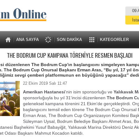
09 
İst
A
ANA SAYFA
SON DAKİKA
KATEGORİLER
THE BODRUM CUP KAMPANA TÖRENİYLE RESMEN BAŞLADI
ncisi düzenlenen The Bodrum Cup'ın başlangıcını simgeleyen kam
dı. The Bodrum Cup Onursal Başkanı Erman Aras, “Bu yıl, 17 yıl önce
rdiğimiz sevgi çemberi platformunun en büyüğünü yapacağız” dedi
22 Ekim 2019 Salı 11:47
Amerikan Hastanesi
'nin isim sponsorluğu ve
Yalıkavak M
sponsorluğuyla bu yıl 31'incisi düzenlenen
The Bodrum C
geleneksel kampana törenini 21 Ekim'de gerçekleştirdi. O
başlangıcını temsil eden törene The Bodrum Cup Onursal 
Erman Aras, The Bodrum Cup Organizasyon Komitesi Baş
Süleyman Uysal, Bodrum Belediye Başkanı Ahmet Aras, B
anesi Başhekimi Yusuf Babayiğit, Yalıkavak Marina Direktörü Deniz Ak
et Odası Başkanı Mahmut Kocadon katıldı.