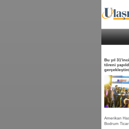
Bu yıl 31'i
töreni yapıl
gerçekleşti
Amerikan Hast
Bodrum Ticar