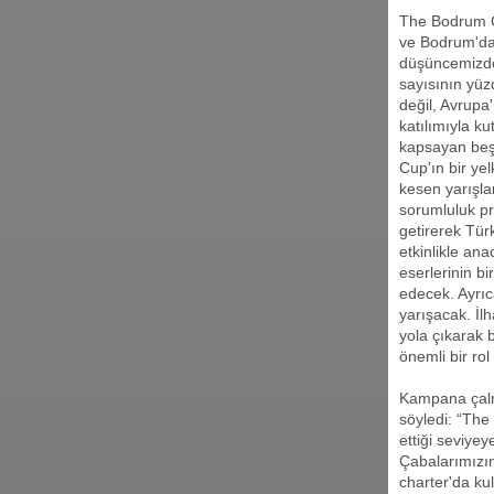
The Bodrum C
ve Bodrum'da 
düşüncemizde
sayısının yüz
değil, Avrupa
katılımıyla k
kapsayan beş
Cup'ın bir y
kesen yarışlar
sorumluluk pr
getirerek Tür
etkinlikle an
eserlerinin b
edecek. Ayrıc
yarışacak. İl
yola çıkarak 
önemli bir rol
Kampana çalm
söyledi: “The
ettiği seviye
Çabalarımızın
charter'da ku