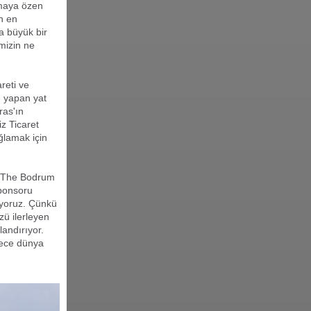
tmaya özen
un en
 büyük bir
mizin ne
reti ve
m yapan yat
ras'ın
z Ticaret
ğlamak için
ım The Bodrum
sponsoru
ıyoruz. Çünkü
ü ilerleyen
andırıyor.
adece dünya