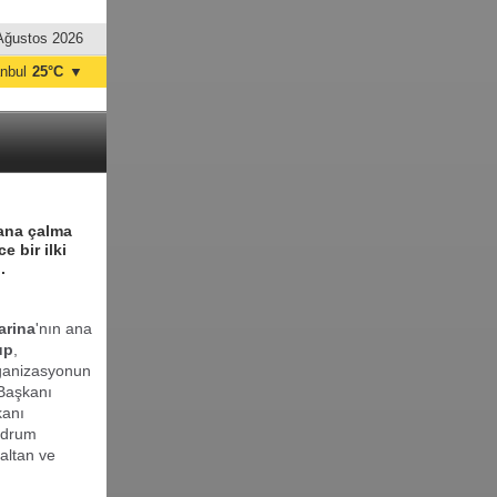
Ağustos 2026
anbul
25°C
▼
nkara
30°C
pana çalma
 bir ilki
.
arina
'nın ana
up
,
rganizasyonun
Başkanı
kanı
odrum
altan ve