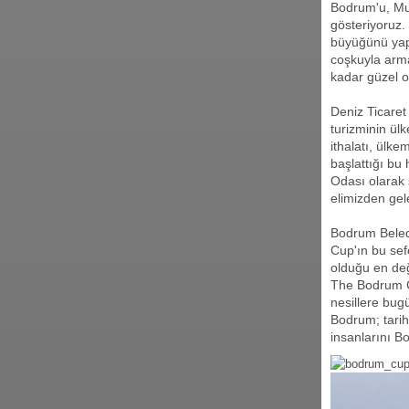
Bodrum'u, Muğ
gösteriyoruz. 
büyüğünü yap
coşkuyla arm
kadar güzel 
Deniz Ticare
turizminin ül
ithalatı, ülk
başlattığı bu
Odası olarak 
elimizden gel
Bodrum Beledi
Cup'ın bu sef
olduğu en değ
The Bodrum Cu
nesillere bug
Bodrum; tarih
insanlarını B