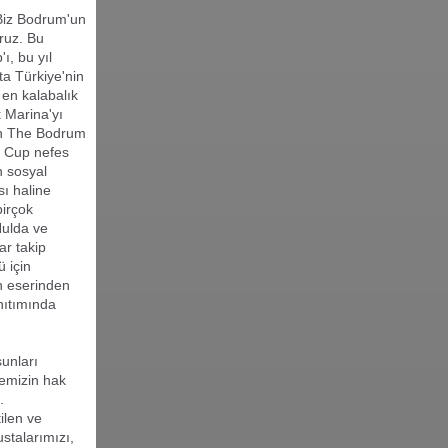
Biz Bodrum'un
ruz. Bu
, bu yıl
ta Türkiye'nin
 en kalabalık
 Marina'yı
an The Bodrum
m Cup nefes
n sosyal
sı haline
birçok
Hulda ve
ar takip
 için
un eserinden
nıtımında
unları
kemizin hak
.
ilen ve
stalarımızı,