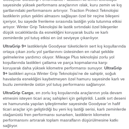
sayesinde yüksek performans araçlarının ıslak, kuru zemin ve kış
şartlarındaki performansını artırıyor. Traction Protect Teknolojisi
lastiklerin yolun şeklini almasını sağlayan özel bir reçine bileşeni
içeriyor, bu sayede frenleme sırasında lastiğin yola tutunma etkisi
artıyor. Winter Grip Teknolojisi ile lastik sırtındaki özel bileşenler
düşük sıcaklıklarda da esnekliğini koruyarak buzlu ve karlı
zeminlerde yol tutuş etkisi en üst seviyeye çıkarılıyor.
UltraGrip 9+
lastikleriyle Goodyear tüketicilerin sert kış koşullarında
ortaya çıkan zorlu yol şartlarınını üstesinden en rahat şekilde
gelmelerine yardımcı oluyor. Mileage Plus teknolojisi zorlu yol
koşullarında lastikleri çatlama ve parça kopmalarına karşı
koruyarak daha yüksek kilometre performansı sunuyor.
UltraGrip
9+
lastikleri ayrıca Winter Grip Teknolojisi’ne de sahiptir, soğuk
havalarda esnekliğini kaybetmeyen özel hamuru sayesinde karlı ve
buzlu zeminlerde üstün yol tutuş performansı sağlanıyor.
UltraGrip Cargo
, en zorlu kış koşularında araçlarının yola devam
etmesini isteyen ticari araç sahipleri için geliştirildi. Lastik sırt deseni
ve hamurunda yapılan iyileştirmeler sayesinde Goodyear’ın hafif
ticari araçlar için geliştirdiği bu yeni kış lastiği serisi, karlı zeminlerde
olağanüstü fren performansı sunarken, lastiklerin kilometre
performansını artırarak toplam masrafların düşürülmesine katkı
sağlıyor.