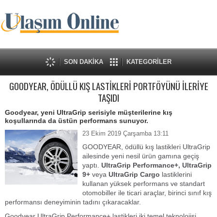
SON DAKİKA
KATEGORİLER
GOODYEAR, ÖDÜLLÜ KIŞ LASTİKLERİ PORTFÖYÜNÜ İLERİYE
TAŞIDI
Goodyear, yeni UltraGrip serisiyle müşterilerine kış
koşullarında da üstün performans sunuyor.
23 Ekim 2019 Çarşamba 13:11
GOODYEAR, ödüllü kış lastikleri UltraGrip
ailesinde yeni nesil ürün gamına geçiş
yaptı.
UltraGrip Performance+,
UltraGrip
9+
veya
UltraGrip Cargo
lastiklerini
kullanan yüksek performans ve standart
otomobiller ile ticari araçlar, birinci sınıf kış
performansı deneyiminin tadını çıkaracaklar.
Goodyear UltraGrip Performance+ lastikleri iki temel teknolojisi