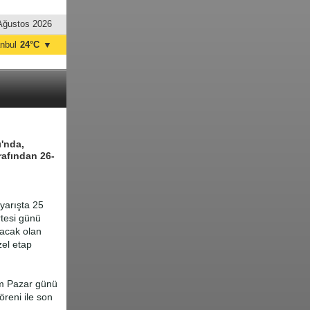
Ağustos 2026
anbul
24°C
▼
nkara
25°C
'nda,
rafından 26-
yarışta 25
tesi günü
acak olan
zel etap
kim Pazar günü
reni ile son