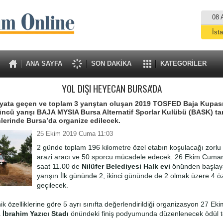
08 
İst
A
ANA SAYFA
SON DAKİKA
KATEGORİLER
YOL DIŞI HEYECAN BURSA'DA
yata geçen ve toplam 3 yarıştan oluşan 2019 TOSFED Baja Kupası
cü yarışı BAJA MYSIA Bursa Alternatif Sporlar Kulübü (BASK) ta
hlerinde Bursa’da organize edilecek.
25 Ekim 2019 Cuma 11:03
2 günde toplam 196 kilometre özel etabın koşulacağı zorlu 
arazi aracı ve 50 sporcu mücadele edecek. 26 Ekim Cumar
saat 11.00 de
Nilüfer Belediyesi Halk evi
önünden başlay
yarışın İlk gününde 2, ikinci gününde de 2 olmak üzere 4 ö
geçilecek.
nik özelliklerine göre 5 ayrı sınıfta değerlendirildiği organizasyon 27 E
a
İbrahim Yazıcı Stadı
önündeki finiş podyumunda düzenlenecek ödül tö