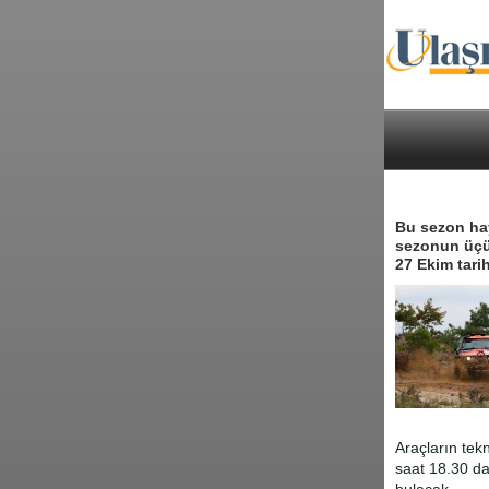
Bu sezon ha
sezonun üçün
27 Ekim tari
Araçların tek
saat 18.30 d