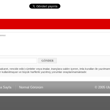
akaret, rencide edici cümleler veya imalar, inançlara saldırı içeren, imla kuralları ile yazılmam
r kullanılmayan ve büyük harflerle yazılmış yorumlar onaylanmamaktadır.
a Sayfa
Normal Görünüm
© 2005 Ul