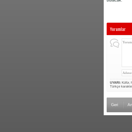
bulacak.
Yorumlar
UYARI:
Küfür, h
Türkçe karakte
Geri
An