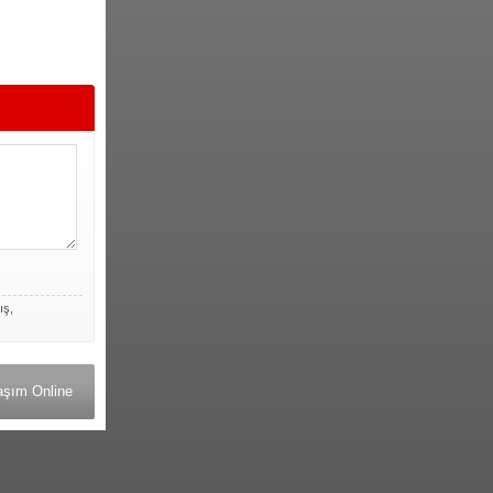
ış,
aşım Online