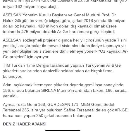
kamu kuruluşu ASELSAN var. Aselsan’ın Ar-Ge harcamaları bu yıl 2
milyar 162 milyon liraya ulaştı.
ASELSAN Yönetim Kurulu Başkanı ve Genel Müdürü Prof. Dr.
Haluk Görgün’ün verdiği bilgiye göre, şirket 2018 yılında 65 milyon
doları öz kaynaklı, 410 milyon doları dış kaynaklı olmak üzere
toplamda 475 milyon dolarlık Ar-Ge harcaması gerçekleştirdi.
ASELSAN sözleşmeli projeler dışında her yıl cirosunun yüzde 7’sini
yenilikçi araştırmalar ile mevcut sistemleri daha ileriye taşımaya ve
yeni teknolojileri bu sistemlere dahil etmeye yönelik “Öz kaynaklı Ar-
Ge projeleri” için ayırıyor.
TİM Turkish Time Dergisi tarafından yapılan Türkiye’nin Ar & Ge
şirketleri sıralarından denizcilik sektöründen de birçok firma
bulunuyor.
Adını açıklamak istemeyen şirketler dışında gemi inşa sanayiinde
156. sırada bulunan SIRENA Marine’in ardından Elkon, 166. sırada
yer aldı.
Ayrıca Tuzla Gemi 168, GURDESAN 171, MEG Gemi, Sedef
Tersanesi 235. sıra yer bulurken Sefine Tersanesi de en çok AR-GE
harcaması yapan 250 şirket arasında bulunuyor.
DENİZ HABER AJANSI