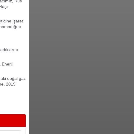
macımız, Rus
zlaşı
iğine işaret
anamadığını
adıklarını
 Enerji
daki doğal gaz
me, 2019