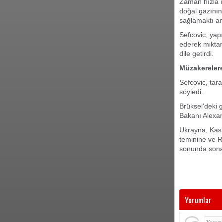
Zaman hızla i
doğal gazının
sağlamaktı an
Sefcovic, yap
ederek miktar
dile getirdi.
Müzakereler
Sefcovic, tar
söyledi.
Brüksel'deki 
Bakanı Alexan
Ukrayna, Kası
teminine ve R
sonunda sona
Yorumlar