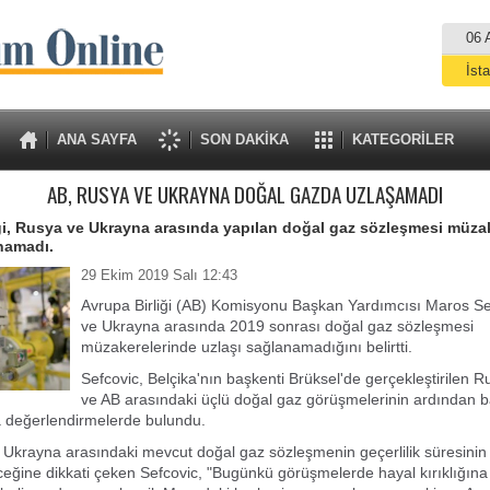
06 
İst
A
ANA SAYFA
SON DAKİKA
KATEGORİLER
AB, RUSYA VE UKRAYNA DOĞAL GAZDA UZLAŞAMADI
ği, Rusya ve Ukrayna arasında yapılan doğal gaz sözleşmesi müza
namadı.
29 Ekim 2019 Salı 12:43
Avrupa Birliği (AB) Komisyonu Başkan Yardımcısı Maros Se
ve Ukrayna arasında 2019 sonrası doğal gaz sözleşmesi
müzakerelerinde uzlaşı sağlanamadığını belirtti.
Sefcovic, Belçika'nın başkenti Brüksel'de gerçekleştirilen 
ve AB arasındaki üçlü doğal gaz görüşmelerinin ardından b
 değerlendirmelerde bulundu.
Ukrayna arasındaki mevcut doğal gaz sözleşmenin geçerlilik süresini
eğine dikkati çeken Sefcovic, "Bugünkü görüşmelerde hayal kırıklığın