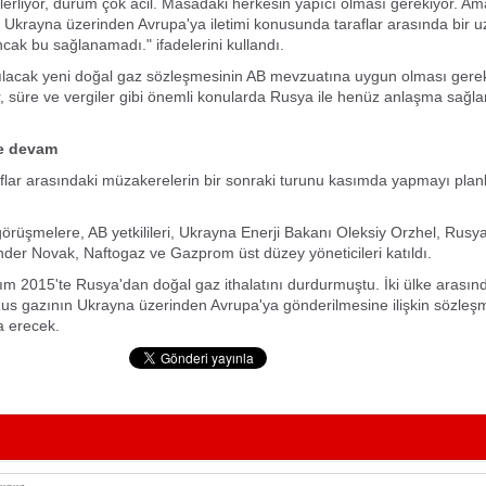
lerliyor, durum çok acil. Masadaki herkesin yapıcı olması gerekiyor. A
 Ukrayna üzerinden Avrupa'ya iletimi konusunda taraflar arasında bir u
cak bu sağlanamadı." ifadelerini kullandı.
ılacak yeni doğal gaz sözleşmesinin AB mevzuatına uygun olması gerekt
, süre ve vergiler gibi önemli konularda Rusya ile henüz anlaşma sağl
e devam
aflar arasındaki müzakerelerin bir sonraki turunu kasımda yapmayı planl
görüşmelere, AB yetkilileri, Ukrayna Enerji Bakanı Oleksiy Orzhel, Rusya
der Novak, Naftogaz ve Gazprom üst düzey yöneticileri katıldı.
m 2015'te Rusya'dan doğal gaz ithalatını durdurmuştu. İki ülke arasın
us gazının Ukrayna üzerinden Avrupa'ya gönderilmesine ilişkin sözleş
 erecek.