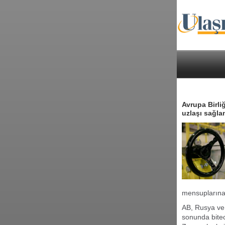
Avrupa Birli
uzlaşı sağla
mensuplarına
AB, Rusya ve 
sonunda bitec