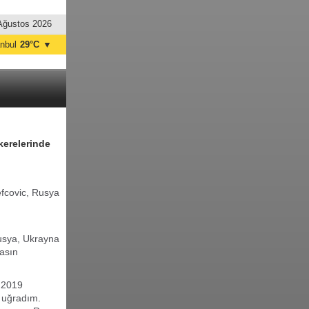
Ağustos 2026
anbul
29°C
▼
nkara
34°C
kerelerinde
fcovic, Rusya
Rusya, Ukrayna
asın
n 2019
a uğradım.