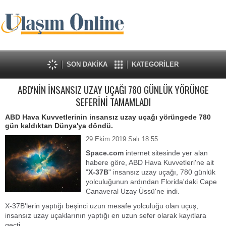
SON DAKİKA
KATEGORİLER
ABD'NİN İNSANSIZ UZAY UÇAĞI 780 GÜNLÜK YÖRÜNGE
SEFERİNİ TAMAMLADI
ABD Hava Kuvvetlerinin insansız uzay uçağı yörüngede 780
gün kaldıktan Dünya'ya döndü.
29 Ekim 2019 Salı 18:55
Space.com
internet sitesinde yer alan
habere göre, ABD Hava Kuvvetleri'ne ait
"
X-37B
" insansız uzay uçağı, 780 günlük
yolculuğunun ardından Florida'daki Cape
Canaveral Uzay Üssü'ne indi.
X-37B'lerin yaptığı beşinci uzun mesafe yolculuğu olan uçuş,
insansız uzay uçaklarının yaptığı en uzun sefer olarak kayıtlara
geçti.