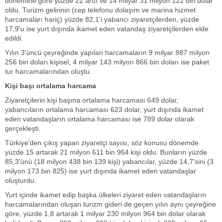
dönemine göre yüzde 22 arttı ve 14 milyar 31 milyon 122 bin dolar
oldu. Turizm gelirinin (cep telefonu dolaşım ve marina hizmet
harcamaları hariç) yüzde 82,1'i yabancı ziyaretçilerden, yüzde
17,9'u ise yurt dışında ikamet eden vatandaş ziyaretçilerden elde
edildi.
Yılın 3'üncü çeyreğinde yapılan harcamaların 9 milyar 887 milyon
256 bin doları kişisel, 4 milyar 143 milyon 866 bin doları ise paket
tur harcamalarından oluştu.
Kişi başı ortalama harcama
Ziyaretçilerin kişi başına ortalama harcaması 649 dolar,
yabancıların ortalama harcaması 623 dolar, yurt dışında ikamet
eden vatandaşların ortalama harcaması ise 789 dolar olarak
gerçekleşti.
Türkiye'den çıkış yapan ziyaretçi sayısı, söz konusu dönemde
yüzde 15 artarak 21 milyon 611 bin 964 kişi oldu. Bunların yüzde
85,3'ünü (18 milyon 438 bin 139 kişi) yabancılar, yüzde 14,7'sini (3
milyon 173 bin 825) ise yurt dışında ikamet eden vatandaşlar
oluşturdu.
Yurt içinde ikamet edip başka ülkeleri ziyaret eden vatandaşların
harcamalarından oluşan turizm gideri de geçen yılın aynı çeyreğine
göre, yüzde 1,8 artarak 1 milyar 230 milyon 964 bin dolar olarak