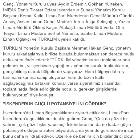
Genç, Yönetim Kurulu üyesi Aydın Erdemir, Gökhan Yurteken,
İMEAK Deniz Ticaret Odası İskenderun Şubesi Yönetim Kurulu
Başkanı Kemal Kutlu, LimakPort İskenderun Genel Müdürü Gündüz
Arısoy, Assan Liman Genel Müdürü Toros Tolga Keleşoğlu, Yazıcı
Liman Müdürü Ökkeş Kaçın, Atakaş Liman Müdürü Vedat Ohri,
Tosyalı Liman Müdürü Serhat Nemutlu, Sanko Liman Müdürü
Erhan Oğlakçı ve TÜRKLİM üyeleri katıldı.
TÜRKLİM Yönetim Kurulu Başkanı Mehmet Hakan Genç, yönetim
kurulu arkadaşlarıyla birlikte burada bulunmaktan son derece mutlu
olduklarını ifade ederek “TÜRKLİM yönetim kurulu toplantılarında
gelenek bu, yıl içerisinde yaptığımız yönetim kurulu toplantılarını,
genişletilmiş olarak bölgelerde yapıyoruz. Hem bölgeyi daha iyi
tanıma imkanına sahip oluyoruz, hem de bizim katkı
sağlayacağımız birtakım konular varsa ziyaretimiz sırasında,
toplantılarda ifade edildiğinde not alıp, gereken girişiklerde
bulunuyoruz” diye konuştu.
"İSKENDERUN GÜÇLÜ POTANSİYELİNİ GÖRDÜK"
İskenderun’da Liman Başkanlıklarını ziyaret ettiklerini, LimakPort
İskenderun’u gezdiklerini de dile getiren Genç, “Çok da güzel bir
yatırım, çok güzel işler yapılmış. İskenderun’un da ne kadar güçlü
potansiyel olduğunu zaten biliyorduk ama yerinde görünce de insan
bunu daha iyi idrak ediyor. Özellikle de benim için bilgilendirici oldu”