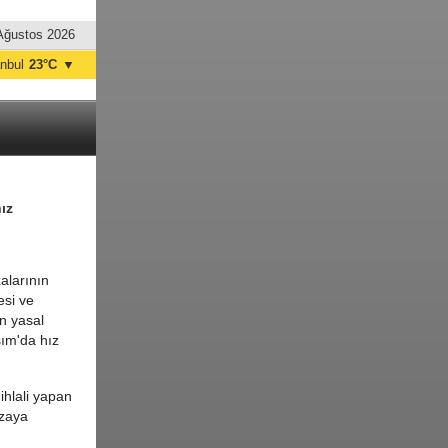
Ağustos 2026
anbul
23°C
▼
nkara
22°C
ız
alarının
esi ve
n yasal
sım'da hız
 ihlali yapan
ezaya