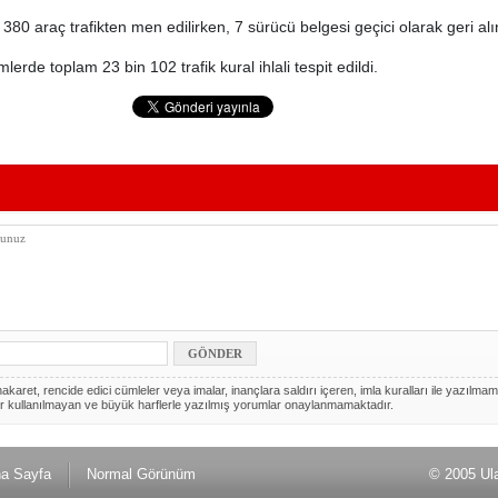
380 araç trafikten men edilirken, 7 sürücü belgesi geçici olarak geri alı
lerde toplam 23 bin 102 trafik kural ihlali tespit edildi.
akaret, rencide edici cümleler veya imalar, inançlara saldırı içeren, imla kuralları ile yazılmam
r kullanılmayan ve büyük harflerle yazılmış yorumlar onaylanmamaktadır.
a Sayfa
Normal Görünüm
© 2005 Ul