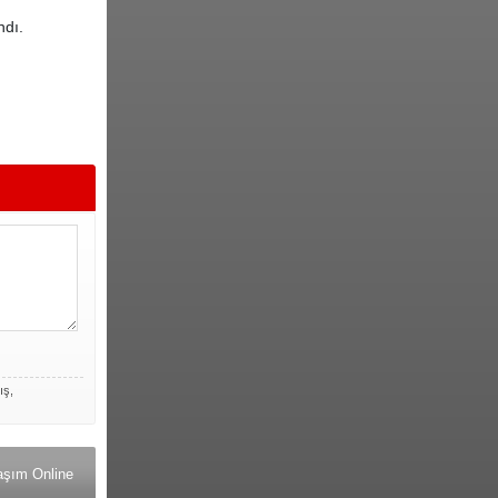
ndı.
ış,
aşım Online