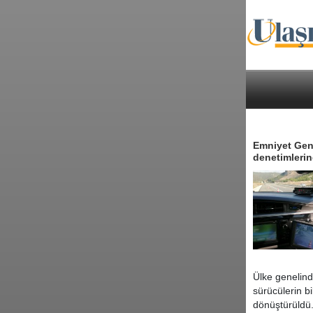
Emniyet Gen
denetimlerind
Ülke genelinde
sürücülerin b
dönüştürüldü