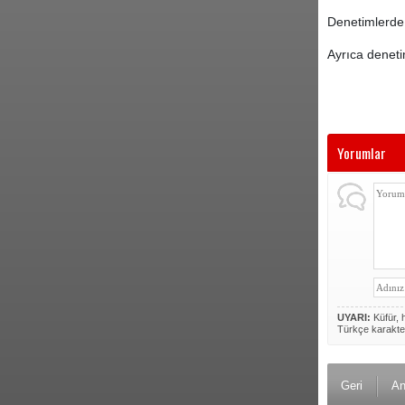
Denetimlerde 
Ayrıca denetim
Yorumlar
UYARI:
Küfür, h
Türkçe karakte
Geri
An