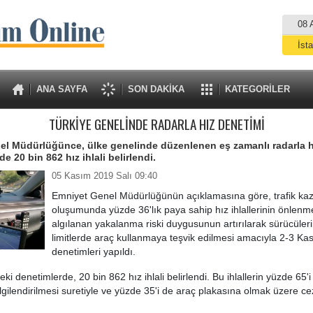
08 
İst
A
ANA SAYFA
SON DAKİKA
KATEGORİLER
TÜRKİYE GENELİNDE RADARLA HIZ DENETİMİ
el Müdürlüğünce, ülke genelinde düzenlenen eş zamanlı radarla h
e 20 bin 862 hız ihlali belirlendi.
05 Kasım 2019 Salı 09:40
Emniyet Genel Müdürlüğünün açıklamasına göre, trafik kaz
oluşumunda yüzde 36'lık paya sahip hız ihlallerinin önlenm
algılanan yakalanma riski duygusunun artırılarak sürücüleri
limitlerde araç kullanmaya teşvik edilmesi amacıyla 2-3 Ka
denetimleri yapıldı.
ki denetimlerde, 20 bin 862 hız ihlali belirlendi. Bu ihlallerin yüzde 65'i
ilgilendirilmesi suretiyle ve yüzde 35'i de araç plakasına olmak üzere c
.