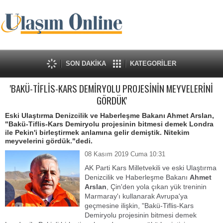
SON DAKİKA
KATEGORİLER
'BAKÜ-TİFLİS-KARS DEMİRYOLU PROJESİNİN MEYVELERİNİ
GÖRDÜK'
Eski Ulaştırma Denizcilik ve Haberleşme Bakanı Ahmet Arslan,
"Bakü-Tiflis-Kars Demiryolu projesinin bitmesi demek Londra
ile Pekin'i birleştirmek anlamına gelir demiştik. Nitekim
meyvelerini gördük."dedi.
08 Kasım 2019 Cuma 10:31
AK Parti Kars Milletvekili ve eski Ulaştırma
Denizcilik ve Haberleşme Bakanı
Ahmet
Arslan
, Çin'den yola çıkan yük treninin
Marmaray'ı kullanarak Avrupa'ya
geçmesine ilişkin, "Bakü-Tiflis-Kars
Demiryolu projesinin bitmesi demek