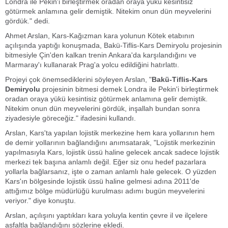
Londra ile Pekin'i birleştirmek oradan oraya yükü kesintisiz
götürmek anlamına gelir demiştik. Nitekim onun dün meyvelerini
gördük." dedi.
Ahmet Arslan, Kars-Kağızman kara yolunun Kötek etabının
açılışında yaptığı konuşmada, Bakü-Tiflis-Kars Demiryolu projesinin
bitmesiyle Çin'den kalkan trenin Ankara'da karşılandığını ve
Marmaray'ı kullanarak Prag'a yolcu edildiğini hatırlattı.
Projeyi çok önemsediklerini söyleyen Arslan, "
Bakü-Tiflis-Kars
Demiryolu
projesinin bitmesi demek Londra ile Pekin'i birleştirmek
oradan oraya yükü kesintisiz götürmek anlamına gelir demiştik.
Nitekim onun dün meyvelerini gördük, inşallah bundan sonra
ziyadesiyle göreceğiz." ifadesini kullandı.
Arslan, Kars'ta yapılan lojistik merkezine hem kara yollarının hem
de demir yollarının bağlandığını anımsatarak, "Lojistik merkezinin
yapılmasıyla Kars, lojistik üssü haline gelecek ancak sadece lojistik
merkezi tek başına anlamlı değil. Eğer siz onu hedef pazarlara
yollarla bağlarsanız, işte o zaman anlamlı hale gelecek. O yüzden
Kars'ın bölgesinde lojistik üssü haline gelmesi adına 2011'de
attığımız bölge müdürlüğü kurulması adımı bugün meyvelerini
veriyor." diye konuştu.
Arslan, açılışını yaptıkları kara yoluyla kentin çevre il ve ilçelere
asfaltla bağlandığını sözlerine ekledi.