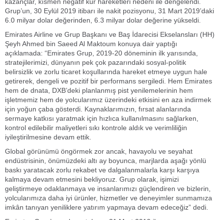
kazançlar, kısmen negatif kur hareketleri nedeni ile dengelendi.
Grup’un, 30 Eylül 2019 itibarı ile nakit pozisyonu, 31 Mart 2019’daki
6.0 milyar dolar değerinden, 6.3 milyar dolar değerine yükseldi.
Emirates Airline ve Grup Başkanı ve Baş İdarecisi Ekselansları (HH)
Şeyh Ahmed bin Saeed Al Maktoum
konuya dair yaptığı
açıklamada: “Emirates Grup, 2019-20 döneminin ilk yarısında,
stratejilerimizi, dünyanın pek çok pazarındaki sosyal-politik
belirsizlik ve zorlu ticaret koşullarında hareket etmeye uygun hale
getirerek, dengeli ve pozitif bir performans sergiledi. Hem Emirates
hem de dnata, DXB’deki planlanmış pist yenilemelerinin hem
işletmemiz hem de yolcularımız üzerindeki etkisini en aza indirmek
için yoğun çaba gösterdi. Kaynaklarımızın, fırsat alanlarında
sermaye katkısı yaratmak için hızlıca kullanılmasını sağlarken,
kontrol edilebilir maliyetleri sıkı kontrole aldık ve verimliliğin
iyileştirilmesine devam ettik.
Global görünümü öngörmek zor ancak, havayolu ve seyahat
endüstrisinin, önümüzdeki altı ay boyunca, marjlarda aşağı yönlü
baskı yaratacak zorlu rekabet ve dalgalanmalarla karşı karşıya
kalmaya devam etmesini bekliyoruz. Grup olarak, işimizi
geliştirmeye odaklanmaya ve insanlarımızı güçlendiren ve bizlerin,
yolcularımıza daha iyi ürünler, hizmetler ve deneyimler sunmamıza
imkân tanıyan yeniliklere yatırım yapmaya devam edeceğiz” dedi
.