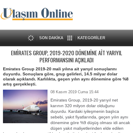
SON DAKİKA
KATEGORİLER
EMİRATES GROUP, 2019-2020 DÖNEMİNE AİT YARIYIL
PERFORMANSINI AÇIKLADI
Emirates Group 2019-20 mali yılına ait yarıyıl sonuçlarını
duyurdu. Sonuçlara göre, grup gelirleri, 14.5 milyar dolar
olarak açıklandı. Karlılıkta, geçen yılın aynı dönemine göre %8
artış gerçekleşti.
08 Kasım 2019 Cuma 15:44
Emirates Group, 2019-20 yarıyıl net
karının 320 milyon dolar olduğunu
duyurdu. Kardaki iyileşmenin başlıca
sebebi, yakıt fiyatlarında, geçen yılın aynı
dönemine göre %9 düşüş olması idi ancak
düşen yakıt maliyetlerinden elde edilen