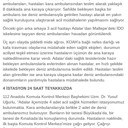
ambulansları, hastaları kara ambulansından teslim alarak yaklaşık
8 dakikada ana karaya çıkarıyor. Sahilde bekleyen başka bir
ambulans ise deniz ambulansıyla getirilen hastayı alarak en yakın
sağlık kuruluşuna ulaştırarak acil müdahalenin yapılmasını sağlıyor.
Önceki gün arka arkaya 3 acil hastayı Adalar’dan Maltepe’deki İDO
iskelesine taşıyan deniz ambulansları havadan görüntülendi.
Üç ayrı olayda şiddetli mide ağrısı, KOAH’a bağlı nefes darlığı ve
kafa travması olaylarına müdahale eden sağlık ekipleri, durumun
aciliyet teşkil etmesi üzerine hastaların üçünün de ana karaya
nakledilmesine karar verdi. Adalar’daki sağlık tesislerinde hazır
bekleyen ambulanslarla evlerinden alınan hastalar, en hızlı şekilde
iskelede bekleyen deniz ambulansına teslim edildi. Hastaları teslim
alan görevliler ise ana karaya ulaşana kadar deniz ambulansındaki
donanımların yardımıyla hastalara müdahalede bulundu.
4 İSTASYON 24 SAAT TEYAKKUZDA
112 Anadolu Komuta Kontrol Merkezi Başhekimi Uzm. Dr. Yusuf
Uğurlu, “Adalar ilçemizde 4 adet acil sağlık hizmetleri istasyonumuz
bulunmakta. Kara ambulanslarıyla birlikte 2 adet de deniz
ambulansımız bulunuyor. Bunların bir tanesi Büyükada’da, bir
tanesi de Kınalıada’da konuşlanmış durumda. Hastaların naklinde,
ilk başta Komuta Kontrol Merkezi’mize çağrı geliyor. Çağrıyı