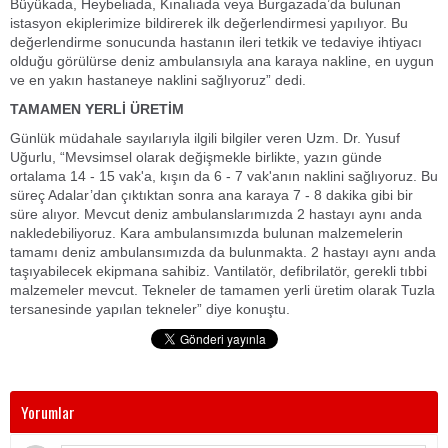
Büyükada, Heybeliada, Kınalıada veya Burgazada’da bulunan
istasyon ekiplerimize bildirerek ilk değerlendirmesi yapılıyor. Bu
değerlendirme sonucunda hastanın ileri tetkik ve tedaviye ihtiyacı
olduğu görülürse deniz ambulansıyla ana karaya nakline, en uygun
ve en yakın hastaneye naklini sağlıyoruz” dedi.
TAMAMEN YERLİ ÜRETİM
Günlük müdahale sayılarıyla ilgili bilgiler veren Uzm. Dr. Yusuf
Uğurlu, “Mevsimsel olarak değişmekle birlikte, yazın günde
ortalama 14 - 15 vak'a, kışın da 6 - 7 vak'anın naklini sağlıyoruz. Bu
süreç Adalar’dan çıktıktan sonra ana karaya 7 - 8 dakika gibi bir
süre alıyor. Mevcut deniz ambulanslarımızda 2 hastayı aynı anda
nakledebiliyoruz. Kara ambulansımızda bulunan malzemelerin
tamamı deniz ambulansımızda da bulunmakta. 2 hastayı aynı anda
taşıyabilecek ekipmana sahibiz. Vantilatör, defibrilatör, gerekli tıbbi
malzemeler mevcut. Tekneler de tamamen yerli üretim olarak Tuzla
tersanesinde yapılan tekneler” diye konuştu.
Yorumlar