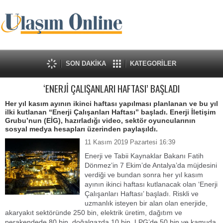
SON DAKİKA
KATEGORİLER
‘ENERJİ ÇALIŞANLARI HAFTASI’ BAŞLADI
Her yıl kasım ayının ikinci haftası yapılması planlanan ve bu yıl
ilki kutlanan “Enerji Çalışanları Haftası” başladı. Enerji İletişim
Grubu’nun (EİG), hazırladığı video, sektör oyuncularının
sosyal medya hesapları üzerinden paylaşıldı.
11 Kasım 2019 Pazartesi 16:39
Enerji ve Tabii Kaynaklar Bakanı Fatih
Dönmez’in 7 Ekim’de Antalya’da müjdesini
verdiği ve bundan sonra her yıl kasım
ayının ikinci haftası kutlanacak olan ‘Enerji
Çalışanları Haftası’ başladı. Riskli ve
uzmanlık isteyen bir alan olan enerjide,
akaryakıt sektöründe 250 bin, elektrik üretim, dağıtım ve
perakendede 80 bin, doğalgazda 10 bin, LPG’de 50 bin ve kamuda