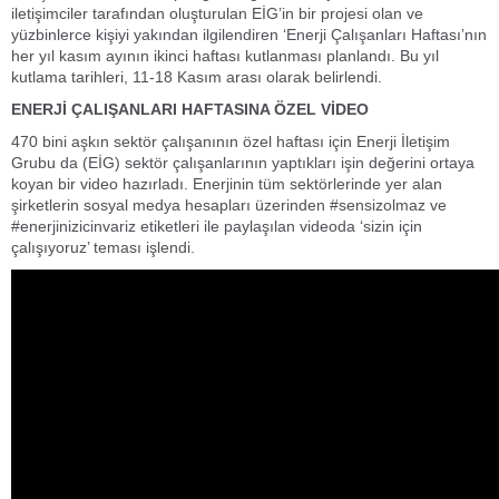
iletişimciler tarafından oluşturulan EİG’in bir projesi olan ve
yüzbinlerce kişiyi yakından ilgilendiren ‘Enerji Çalışanları Haftası’nın
her yıl kasım ayının ikinci haftası kutlanması planlandı. Bu yıl
kutlama tarihleri, 11-18 Kasım arası olarak belirlendi.
ENERJİ ÇALIŞANLARI HAFTASINA ÖZEL VİDEO
470 bini aşkın sektör çalışanının özel haftası için Enerji İletişim
Grubu da (EİG) sektör çalışanlarının yaptıkları işin değerini ortaya
koyan bir video hazırladı. Enerjinin tüm sektörlerinde yer alan
şirketlerin sosyal medya hesapları üzerinden #sensizolmaz ve
#enerjinizicinvariz etiketleri ile paylaşılan videoda ‘sizin için
çalışıyoruz’ teması işlendi.