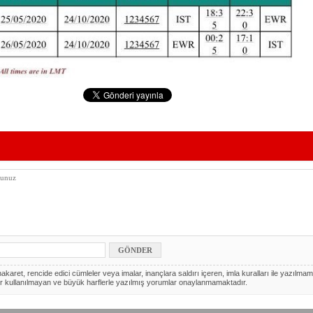
akaret, rencide edici cümleler veya imalar, inançlara saldırı içeren, imla kuralları ile yazılmam
r kullanılmayan ve büyük harflerle yazılmış yorumlar onaylanmamaktadır.