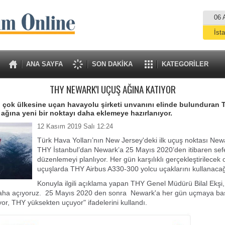
06 
İst
A
ANA SAYFA
SON DAKİKA
KATEGORİLER
THY NEWARK'I UÇUŞ AĞINA KATIYOR
 çok ülkesine uçan havayolu şirketi unvanını elinde bulunduran 
ş ağına yeni bir noktayı daha eklemeye hazırlanıyor.
12 Kasım 2019 Salı 12:24
Türk Hava Yolları’nın New Jersey'deki ilk uçuş noktası New
THY İstanbul’dan Newark’a 25 Mayıs 2020’den itibaren sef
düzenlemeyi planlıyor. Her gün karşılıklı gerçekleştirilecek 
uçuşlarda THY Airbus A330-300 yolcu uçaklarını kullanacağı
Konuyla ilgili açıklama yapan THY Genel Müdürü Bilal Ekşi
 daha açıyoruz. 25 Mayıs 2020 den sonra Newark'a her gün uçmaya baş
or, THY yüksekten uçuyor" ifadelerini kullandı.