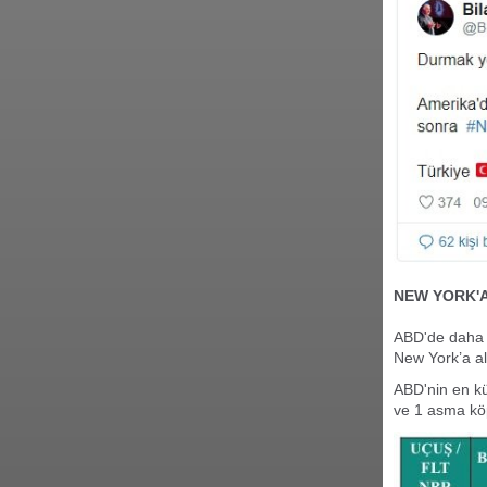
NEW YORK'
ABD'de daha 
New York’a al
ABD'nin en kü
ve 1 asma kö