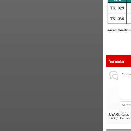
Yorumlar
UYARI:
Küfür, h
Türkçe karakte