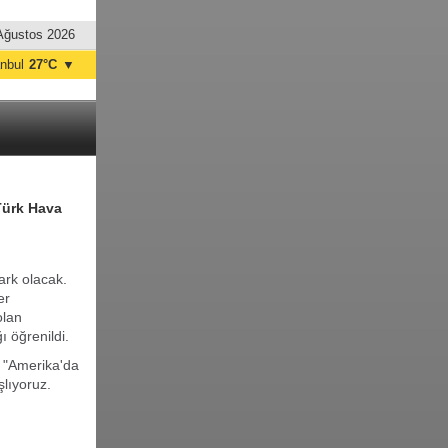
Ağustos 2026
anbul
27°C
▼
nkara
33°C
Türk Hava
ark olacak.
er
olan
 öğrenildi.
, "Amerika'da
lıyoruz.