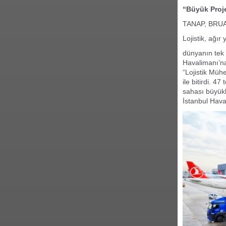
“Büyük Proje
TANAP, BRUA d
Lojistik, ağı
dünyanın tek 
Havalimanı’na
“Lojistik Müh
ile bitirdi. 
sahası büyük
İstanbul Hava