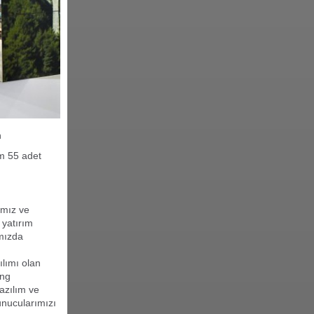
n
am 55
adet
rımız
ve
e
yatırım
mızda
ılımı olan
ing
yazılım ve
unucularımızı