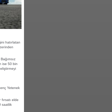
ğini
hatırlatan
zerinden
n
Bağımsız
 ise 50 bin
eliştirmeyi
 Genç
Yetenek
er
fırsatı elde
 saatlik