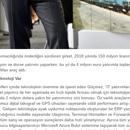
ımacılığında önderliğini sürdüren şirket, 2018 yılında 150 milyon liranı
on ve dorse yatırımı yaparken, bu yıl da 4 milyon euro yatırımla topl
Max araç aldı.
knoloji Var
efleri içinde teknolojinin önemine de işaret eden Göçmez, “IT yatırımla
l yapımız ile her aşamada en hızlı lojistik firması olmak için teknolojiy
lda 2 milyon dolara yakın bir yatırımımız söz konusu. Öz varlık
araçları
uz dijital takograf ve GPS cihazları sayesinde ciddi
performans artışı
z. Gelişen teknolojiye ayak uydurma noktasında
oluşturulan bir ERP yaz
ndığımız mobilite sayesinde Ulaştırma,
Terminal Hizmetleri ve Forward
n tüm satış ve operasyon süreçlerini daha
hızlı yönetiyoruz. Ayrıca tüm 
nucu bilgisayarlarımızı Microsoft
Azure Bulut sistemine taşıyarak tüm s