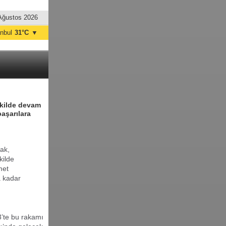
Ağustos 2026
anbul
31°C
▼
nkara
32°C
ekilde devam
başarılara
ak,
kilde
met
a kadar
3’te
bu rakamı