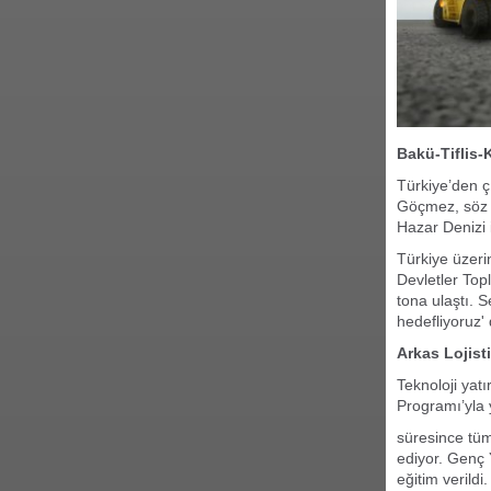
Bakü-Tiflis-
Türkiye’den ç
Göçmez, söz 
Hazar Denizi 
Türkiye üzeri
Devletler Top
tona ulaştı. S
hedefliyoruz' 
Arkas Lojist
Teknoloji yat
Programı’yla 
süresince tüm
ediyor. Genç
eğitim verildi.