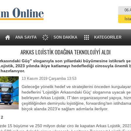
06 
İst
A
ANA SAYFA
SON DAKİKA
KATEGORİLER
ARKAS LOJİSTİK ODAĞINA TEKNOLOJİYİ ALDI
Arkasındaki Güç” sloganıyla son yıllardaki büyümesine istikrarlı ş
ojistik, 2023 yılında ikiye katlamayı hedeflediği cirosuyla önemli 
hazırlanıyor.
13 Kasım 2019 Çarşamba 13:53
Geleceğe yönelik hedef ve stratejilerini önceden kurgulayar
hedeflerini 'Lojistiğin
Arkasındaki Güç' sloganına uyacak şe
belirleyen Arkas Lojistik, IT’den organizasyonel
yapıya, hiz
çeşitliliğinden demiryolu lojistiğine, forwarding’ten istihdam
birçok
alanda 2023’e sağlam adımlarla ilerliyor.
 2
üzde 15 büyüme ve 250 milyon dolar ciro ile kapatan Arkas Lojistik, 202