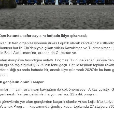
Kars hattında sefer sayısını haftada ikiye çıkaracak
ıkan ilk tren organizasyonunu Arkas Lojistik olarak kendilerinin üstlendi
konusu hat ile Çin'den yola çıkan yükün Kazakistan ve
Türkmenistan ü
ile Bakü Alat Limanı’na, oradan da Gürcistan ve
nden Avrupa'ya taşındığını anlattı. Göçmez, 'Bugüne kadar Türkiye'de
luluğu'na taşıdığımız yük 25 bin tonu geçti. Hat ile taşınan toplam
rakam
efer sıklığı şu anda haftada bir, ancak ikiye çıkararak
2020'de bu hattı g
dedi.
ik gençlerin önünü açıyor
ırımlarının yanı sıra insan kaynağını da çok önemseyen Arkas Lojistik,
yeni neslin kariyer gelişimlerine yön veriyor. 12 aylık program
 görevlerde yer alan gençlerden başarılı olanlar Arkas Lojistik’te kariy
 Yetenek Programı kapsamında şimdiye kadar toplamda 27
stajyere 760