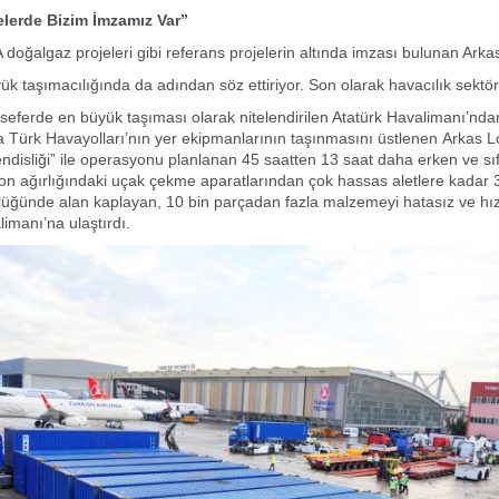
lerde Bizim İmzamız Var”
oğalgaz projeleri gibi referans projelerin altında imzası bulunan Arka
r yük taşımacılığında da adından söz ettiriyor. Son olarak havacılık sekt
seferde en büyük taşıması olarak nitelendirilen Atatürk Havalimanı’nd
 Türk Havayolları’nın yer ekipmanlarının taşınmasını üstlenen
Arkas Lo
endisliği” ile operasyonu planlanan 45 saatten 13 saat daha
erken ve sıf
47 ton ağırlığındaki uçak çekme aparatlarından çok
hassas aletlere kadar 3
lüğünde alan kaplayan, 10 bin parçadan fazla
malzemeyi hatasız ve hız
limanı’na ulaştırdı.