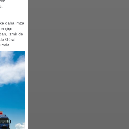
rken
i.
lke
daha imza
on şişe
dan, İzmir’de
lde Güral
rumda.