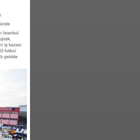
s
öründe
an
İstanbul
jistik,
ır iş kazası
3 futbol
lı şekilde