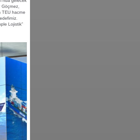
rı’nda gelecek
r Göçmez,
bin TEU hacme
hedefimiz.
ple Lojistik”