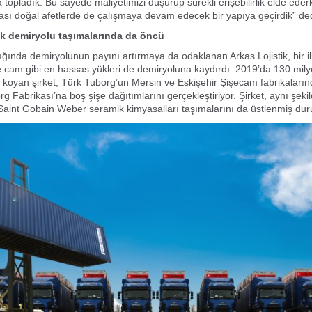
na topladık. Bu sayede
maliyetimizi düşürüp sürekli erişebilirlik elde ede
lası doğal afetlerde de
çalışmaya devam edecek bir yapıya geçirdik” ded
ik demiryolu taşımalarında da öncü
ığında demiryolunun payını artırmaya da odaklanan Arkas Lojistik, bir i
e cam gibi en hassas yükleri de demiryoluna kaydırdı. 2019’da 130
mily
 koyan şirket, Türk Tuborg’un Mersin ve Eskişehir Şişecam
fabrikaların
g Fabrikası’na boş şişe dağıtımlarını
gerçekleştiriyor. Şirket, aynı şeki
Saint Gobain Weber seramik
kimyasalları taşımalarını da üstlenmiş du