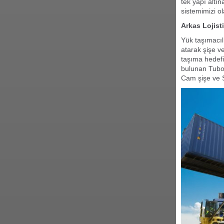
tek yapı altı
sistemimizi o
Arkas Lojist
Yük taşımacıl
atarak şişe v
taşıma hedefi
bulunan Tubor
Cam şişe ve 