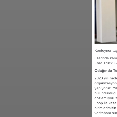
Konteyner taş
üzerinde kamy
Ford Truck F-
Odağında Te
2023 yılı hed
organizasyone
yapıyoruz. Yı
bulundurduğum
gözlemliyoru
Loop ile kaza
birimlerimizi
veritabanı su