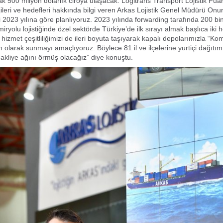
rak 500 milyon dolarlık ciroya ulaşacak. Logitrans Transport
Lojistik Fua
ileri ve hedefleri hakkında bilgi veren Arkas
Lojistik Genel Müdürü Onu
i 2023 yılına göre planlıyoruz. 2023
yılında forwarding tarafında 200 
iryolu lojistiğinde özel
sektörde Türkiye’de ilk sırayı almak başlıca iki 
 hizmet
çeşitliliğimizi de ileri boyuta taşıyarak kapalı depolarımızla “Kom
 olarak sunmayı amaçlıyoruz. Böylece 81 il ve ilçelerine yurtiçi dağıtım
akliye ağını örmüş olacağız” diye konuştu.