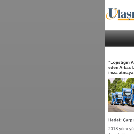
“Lojistiğin 
eden Arkas L
imza atmaya 
Hedef: Çarpı
2018 yılını y