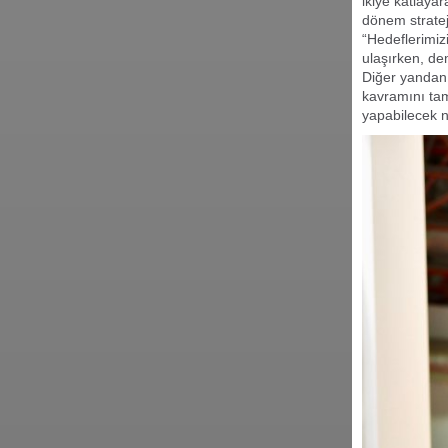
ikiye katlaya
dönem stratej
“Hedeflerimiz
ulaşırken, dem
Diğer yandan
kavramını
tam
yapabilecek
n