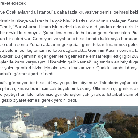
areket edecek.
 ve Ocak aylarında İstanbul'a daha fazla kruvaziyer gemisi gelmesi bekl
rizminin ülkeye ve İstanbul'a çok büyük katkısı olduğunu söyleyen Sar
emir, “Sarayburnu Liman işletmeleri olarak yurt dışından gelen turistler
bir devlet kurumuyuz. Şu an limanımızda bulunan gemi Yunanistan Pire'
an bir seferi var. Gemi yerli ve yabancı turistlerinde katılımıyla burada
le daha sonra Yunan adalarını gezip Salı günü tekrar limanımıza gele
a bulunması kış turizmine katkı sağlamakta. Geminin Kasım sonuna kad
tadır. Bu geminin diğer gemilerin gelmesine emsal teşkil ettiği gibi 20
epler ile karşı karşıyayız. Ülkemizin gelir kaynağı açısından en büyük ge
er yolcu gemileri bizim için olmazsa olmazımızdır. Çünkü İstanbul dünya
tanbul'u görmesi şarttır” dedi.
bul'u görmeyen bir turist 'dünyayı gezdim' diyemez. Taleplerin yoğun ol
n plana çıkması bizim için çok büyük bir kazanç. Ülkemizin şu günlerde
de yaptığı hamleler ülkemize geri dönüşleri çok iyi oldu. İstanbul bizim 
gezip ziyaret etmesi gerek yerdir” dedi.