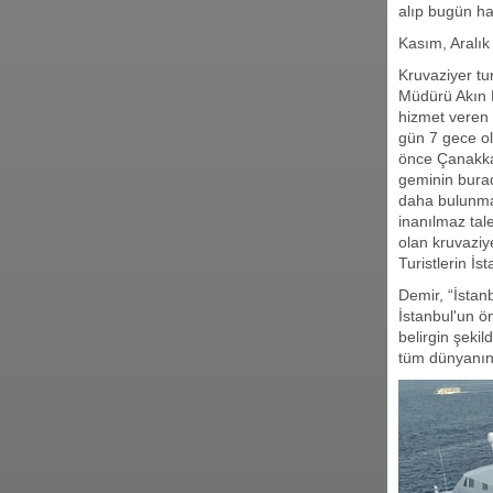
alıp bugün h
Kasım, Aralık
Kruvaziyer tu
Müdürü Akın D
hizmet veren 
gün 7 gece ol
önce Çanakka
geminin burad
daha bulunmak
inanılmaz tal
olan kruvaziy
Turistlerin İs
Demir, “İstan
İstanbul'un ö
belirgin şekil
tüm dünyanın 