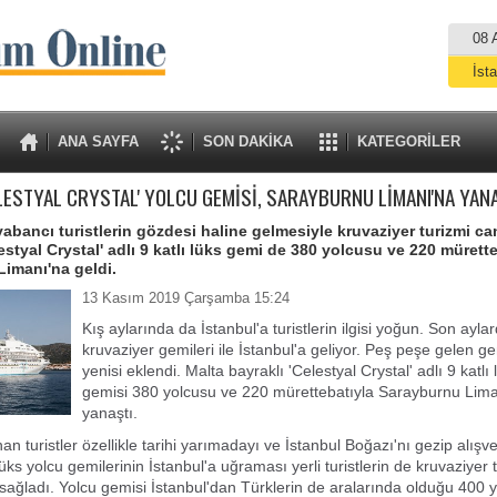
08 
İst
A
ANA SAYFA
SON DAKİKA
KATEGORİLER
LESTYAL CRYSTAL' YOLCU GEMİSİ, SARAYBURNU LİMANI'NA YAN
yabancı turistlerin gözdesi haline gelmesiyle kruvaziyer turizmi ca
estyal Crystal' adlı 9 katlı lüks gemi de 380 yolcusu ve 220 mürett
imanı'na geldi.
13 Kasım 2019 Çarşamba 15:24
Kış aylarında da İstanbul'a turistlerin ilgisi yoğun. Son aylar
kruvaziyer gemileri ile İstanbul'a geliyor. Peş peşe gelen ge
yenisi eklendi. Malta bayraklı 'Celestyal Crystal' adlı 9 katlı
gemisi 380 yolcusu ve 220 mürettebatıyla Sarayburnu Lima
yanaştı.
 turistler özellikle tarihi yarımadayı ve İstanbul Boğazı'nı gezip alışve
ks yolcu gemilerinin İstanbul'a uğraması yerli turistlerin de kruvaziyer t
sağladı. Yolcu gemisi İstanbul'dan Türklerin de aralarında olduğu 400 