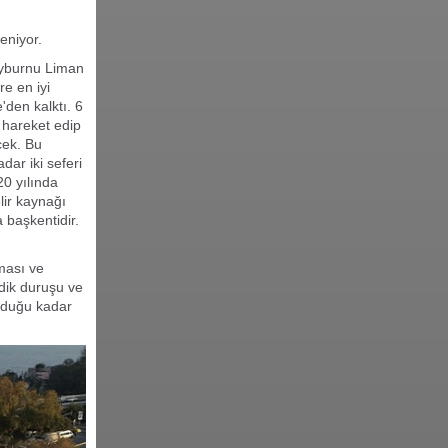
eniyor.
ayburnu Liman
e en iyi
den kalktı. 6
n hareket edip
cek. Bu
ar iki seferi
20 yılında
lir kaynağı
 başkentidir.
ması ve
 dik duruşu ve
olduğu kadar