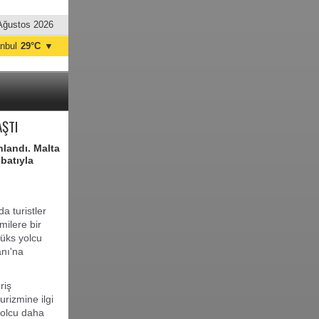
Ağustos 2026
anbul
29°C
▼
nkara
34°C
AŞTI
nlandı. Malta
ebatıyla
da turistler
milere bir
 lüks yolcu
nı'na
riş
urizmine ilgi
yolcu daha