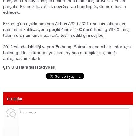
dünyanın en büyük iniş takımlarından birini oluşturuyor. Üretilen
parçalar Fransız havacılık devi Safran Landing Systems’e teslim
edilecek.
Erzhong’un açıklamasında Airbus A320 / 321 ana iniş takımı dış
namlunun kalifikasyona geçildiğini ve 100’üncü Boeing 787 ön iniş
takımı dış namlunun Safran’a teslim edildiğini söyledi.
2012 yılında işbirliği yapan Erzhong, Safran'ın önemli bir tedarikçisi
haline geldi. İki taraf bu yıl nisan ayında stratejik bir iş birliği
anlaşması imzaladı.
Çin Uluslararası Radyosu
Yorumlar