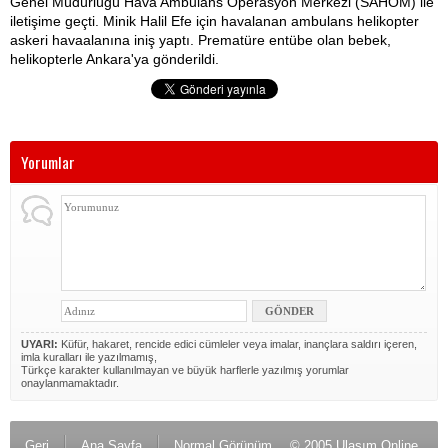
Genel Müdürlüğü Hava Ambulans Operasyon Merkezi (SAHOM) ile
iletişime geçti. Minik Halil Efe için havalanan ambulans helikopter
askeri havaalanına iniş yaptı. Prematüre entübe olan bebek,
helikopterle Ankara'ya gönderildi.
Yorumlar
UYARI:
Küfür, hakaret, rencide edici cümleler veya imalar, inançlara saldırı içeren,
imla kuralları ile yazılmamış,
Türkçe karakter kullanılmayan ve büyük harflerle yazılmış yorumlar
onaylanmamaktadır.
Geri
Ana Sayfa
Normal Görünüm
© 2005 Ulaşım Online