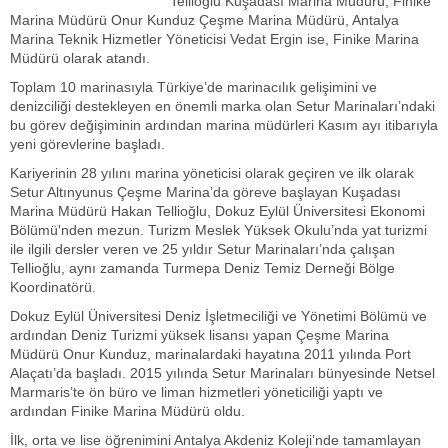
Tellioğlu Kuşadası Marina Müdürü, Finike
Marina Müdürü Onur Kunduz Çeşme Marina Müdürü, Antalya
Marina Teknik Hizmetler Yöneticisi Vedat Ergin ise, Finike Marina
Müdürü olarak atandı.
Toplam 10 marinasıyla Türkiye’de marinacılık gelişimini ve
denizciliği destekleyen en önemli marka olan Setur Marinaları’ndaki
bu görev değişiminin ardından marina müdürleri Kasım ayı itibarıyla
yeni görevlerine başladı.
Kariyerinin 28 yılını marina yöneticisi olarak geçiren ve ilk olarak
Setur Altınyunus Çeşme Marina’da göreve başlayan Kuşadası
Marina Müdürü Hakan Tellioğlu, Dokuz Eylül Üniversitesi Ekonomi
Bölümü'nden mezun. Turizm Meslek Yüksek Okulu’nda yat turizmi
ile ilgili dersler veren ve 25 yıldır Setur Marinaları’nda çalışan
Tellioğlu, aynı zamanda Turmepa Deniz Temiz Derneği Bölge
Koordinatörü.
Dokuz Eylül Üniversitesi Deniz İşletmeciliği ve Yönetimi Bölümü ve
ardından Deniz Turizmi yüksek lisansı yapan Çeşme Marina
Müdürü Onur Kunduz, marinalardaki hayatına 2011 yılında Port
Alaçatı’da başladı. 2015 yılında Setur Marinaları bünyesinde Netsel
Marmaris’te ön büro ve liman hizmetleri yöneticiliği yaptı ve
ardından Finike Marina Müdürü oldu.
İlk, orta ve lise öğrenimini Antalya Akdeniz Koleji’nde tamamlayan