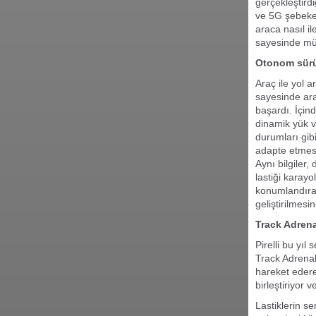
gerçekleştirdi
ve 5G şebekesi
araca nasıl i
sayesinde m
Otonom sürüş
Araç ile yol a
sayesinde ara
başardı. İçind
dinamik yük ve
durumları gibi
adapte etmesi
Aynı bilgiler,
lastiği karay
konumlandırab
geliştirilmesi
Track Adrena
Pirelli bu yıl
Track Adrenal
hareket ederek
birleştiriyor 
Lastiklerin se