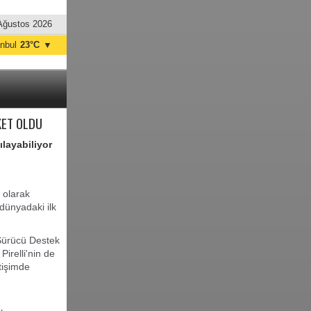
Ağustos 2026
anbul
23°C
▼
nkara
19°C
KET OLDU
ılayabiliyor
i olarak
 dünyadaki ilk
 Sürücü Destek
 Pirelli'nin de
tişimde