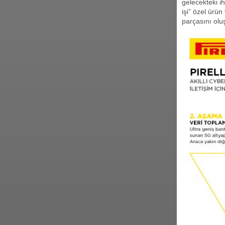
gelecekteki i
işi” özel ürü
parçasını olu