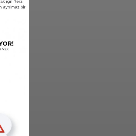
k için “terzi
n ayrılmaz bir