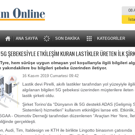
08 
İst
A
ANA SAYFA
SON DAKİKA
KATEGORİLER
, 5G ŞEBEKESİYLE ETKİLEŞİM KURAN LASTİKLER ÜRETEN İLK ŞİR
 Tyre, hem sürüşe uygun olmayan yol koşullarıyla ilgili bilgileri alg
 yakındakilere bu bilgileri şebeke üzerinden iletiyor.
16 Kasım 2019 Cumartesi 09:42
Lastik devi Pirelli, akıllı lastikler tarafından yol yüzeyiyle ilgil
algılanan bilgileri 5G şebekesi üzerinden müşterilere ileten
lastik şirketi oldu.
Şirket Torino'da “Dünyanın ilk 5G destekli ADAS (Gelişmiş
Sistemleri) hizmetleri” kullanım etkinliğini lanse etti. Etkinlik,
5GAA - Otomotiv Derneği tarafından düzenlenen “Araçtan Her Yere, İle
liğinde gerçekleşti.
son, Audi, Tim, Italdesign ve KTH ile birlikte Lingotto binasının çatısında