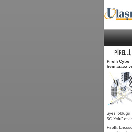
PİRELLİ
Pirelli Cyber
hem araca ve
üyesi olduğu 
5G Yolu” etkin
Pirelli, Erics