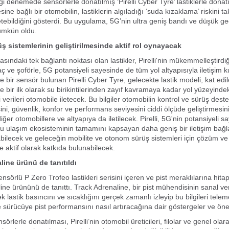
ği denemede sensörlerle donatılmış ‘Pirelli Cyber Tyre’ lastiklerle donat
ne bağlı bir otomobilin, lastiklerin algıladığı ‘suda kızaklama’ riskini ta
letebildiğini gösterdi. Bu uygulama, 5G’nin ultra geniş bandı ve düşük g
ümkün oldu.
 sistemlerinin geliştirilmesinde aktif rol oynayacak
rasındaki tek bağlantı noktası olan lastikler, Pirelli'nin mükemmelleştirdiğ
ç ve şoförle, 5G potansiyeli sayesinde de tüm yol altyapısıyla iletişim 
e bir sensör bulunan Pirelli Cyber Tyre, gelecekte lastik modeli, kat edi
 bir ilk olarak su birikintilerinden zayıf kavramaya kadar yol yüzeyindek
 verileri otomobile iletecek. Bu bilgiler otomobilin kontrol ve sürüş deste
ni, güvenlik, konfor ve performans seviyesini ciddi ölçüde geliştirmesin
 diğer otomobillere ve altyapıya da iletilecek. Pirelli, 5G'nin potansiyeli 
olu ulaşım ekosisteminin tamamını kapsayan daha geniş bir iletişim bağ
ilecek ve geleceğin mobilite ve otonom sürüş sistemleri için çözüm ve
ne aktif olarak katkıda bulunabilecek.
line ürünü de tanıtıldı
 sensörlü P Zero Trofeo lastikleri serisini içeren ve pist meraklılarına hita
ine ürününü de tanıttı. Track Adrenaline, bir pist mühendisinin sanal ve
 lastik basıncını ve sıcaklığını gerçek zamanlı izleyip bu bilgileri teleme
ve sürücüye pist performansını nasıl artıracağına dair göstergeler ve öne
nsörlerle donatılması, Pirelli’nin otomobil üreticileri, filolar ve genel ola