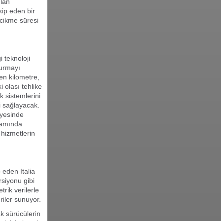
ılan
kip eden bir
ecikme süresi
i teknoloji
kurmayı
len kilometre,
i olası tehlike
k sistemlerini
i sağlayacak.
sayesinde
lamında
 hizmetlerin
p eden Italia
rsiyonu gibi
trik verilerle
riler sunuyor.
rak sürücülerin