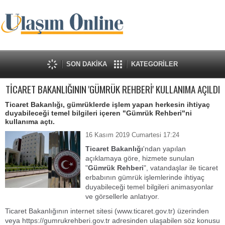
SON DAKİKA
KATEGORİLER
TİCARET BAKANLIĞININ 'GÜMRÜK REHBERİ' KULLANIMA AÇILDI
Ticaret Bakanlığı, gümrüklerde işlem yapan herkesin ihtiyaç
duyabileceği temel bilgileri içeren "Gümrük Rehberi"ni
kullanıma açtı.
16 Kasım 2019 Cumartesi 17:24
Ticaret Bakanlığı
'ndan yapılan
açıklamaya göre, hizmete sunulan
"
Gümrük Rehberi
", vatandaşlar ile ticaret
erbabının gümrük işlemlerinde ihtiyaç
duyabileceği temel bilgileri animasyonlar
ve görsellerle anlatıyor.
Ticaret Bakanlığının internet sitesi (www.ticaret.gov.tr) üzerinden
veya https://gumrukrehberi.gov.tr adresinden ulaşabilen söz konusu