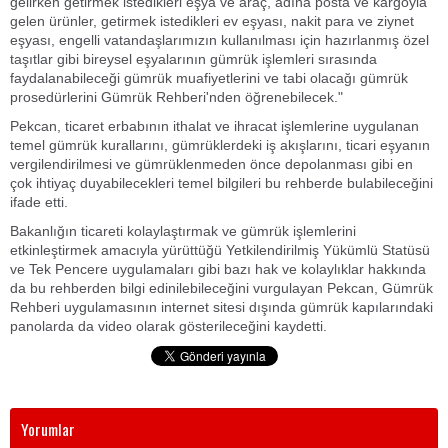
gelirken getirmek istedikleri eşya ve araç, adına posta ve kargoyla
gelen ürünler, getirmek istedikleri ev eşyası, nakit para ve ziynet
eşyası, engelli vatandaşlarımızın kullanılması için hazırlanmış özel
taşıtlar gibi bireysel eşyalarının gümrük işlemleri sırasında
faydalanabileceği gümrük muafiyetlerini ve tabi olacağı gümrük
prosedürlerini Gümrük Rehberi'nden öğrenebilecek."
Pekcan, ticaret erbabının ithalat ve ihracat işlemlerine uygulanan
temel gümrük kurallarını, gümrüklerdeki iş akışlarını, ticari eşyanın
vergilendirilmesi ve gümrüklenmeden önce depolanması gibi en
çok ihtiyaç duyabilecekleri temel bilgileri bu rehberde bulabileceğini
ifade etti.
Bakanlığın ticareti kolaylaştırmak ve gümrük işlemlerini
etkinleştirmek amacıyla yürüttüğü Yetkilendirilmiş Yükümlü Statüsü
ve Tek Pencere uygulamaları gibi bazı hak ve kolaylıklar hakkında
da bu rehberden bilgi edinilebileceğini vurgulayan Pekcan, Gümrük
Rehberi uygulamasının internet sitesi dışında gümrük kapılarındaki
panolarda da video olarak gösterileceğini kaydetti.
Yorumlar