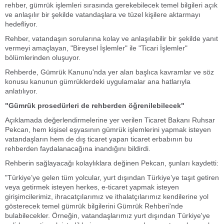
rehber, gümrük işlemleri sırasında gerekebilecek temel bilgileri açık
ve anlaşılır bir şekilde vatandaşlara ve tüzel kişilere aktarmayı
hedefliyor.
Rehber, vatandaşın sorularına kolay ve anlaşılabilir bir şekilde yanıt
vermeyi amaçlayan, "Bireysel İşlemler" ile "Ticari İşlemler"
bölümlerinden oluşuyor.
Rehberde, Gümrük Kanunu'nda yer alan başlıca kavramlar ve söz
konusu kanunun gümrüklerdeki uygulamalar ana hatlarıyla
anlatılıyor.
"Gümrük prosedürleri de rehberden öğrenilebilecek"
Açıklamada değerlendirmelerine yer verilen Ticaret Bakanı Ruhsar
Pekcan, hem kişisel eşyasının gümrük işlemlerini yapmak isteyen
vatandaşların hem de dış ticaret yapan ticaret erbabının bu
rehberden faydalanacağına inandığını bildirdi.
Rehberin sağlayacağı kolaylıklara değinen Pekcan, şunları kaydetti:
"Türkiye’ye gelen tüm yolcular, yurt dışından Türkiye’ye taşıt getiren
veya getirmek isteyen herkes, e-ticaret yapmak isteyen
girişimcilerimiz, ihracatçılarımız ve ithalatçılarımız kendilerine yol
gösterecek temel gümrük bilgilerini Gümrük Rehberi'nde
bulabilecekler. Örneğin, vatandaşlarımız yurt dışından Türkiye'ye