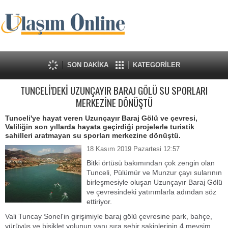
SON DAKİKA
KATEGORİLER
TUNCELİ'DEKİ UZUNÇAYIR BARAJ GÖLÜ SU SPORLARI
MERKEZİNE DÖNÜŞTÜ
Tunceli'ye hayat veren Uzunçayır Baraj Gölü ve çevresi,
Valiliğin son yıllarda hayata geçirdiği projelerle turistik
sahilleri aratmayan su sporları merkezine dönüştü.
18 Kasım 2019 Pazartesi 12:57
Bitki örtüsü bakımından çok zengin olan
Tunceli, Pülümür ve Munzur çayı sularının
birleşmesiyle oluşan Uzunçayır Baraj Gölü
ve çevresindeki yatırımlarla adından söz
ettiriyor.
Vali Tuncay Sonel'in girişimiyle baraj gölü çevresine park, bahçe,
yürüyüş ve bisiklet yolunun yanı sıra şehir sakinlerinin 4 mevsim