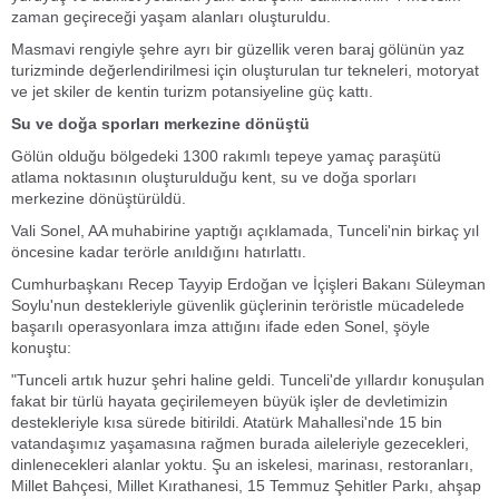
zaman geçireceği yaşam alanları oluşturuldu.
Masmavi rengiyle şehre ayrı bir güzellik veren baraj gölünün yaz
turizminde değerlendirilmesi için oluşturulan tur tekneleri, motoryat
ve jet skiler de kentin turizm potansiyeline güç kattı.
Su ve doğa sporları merkezine dönüştü
Gölün olduğu bölgedeki 1300 rakımlı tepeye yamaç paraşütü
atlama noktasının oluşturulduğu kent, su ve doğa sporları
merkezine dönüştürüldü.
Vali Sonel, AA muhabirine yaptığı açıklamada, Tunceli'nin birkaç yıl
öncesine kadar terörle anıldığını hatırlattı.
Cumhurbaşkanı Recep Tayyip Erdoğan ve İçişleri Bakanı Süleyman
Soylu'nun destekleriyle güvenlik güçlerinin teröristle mücadelede
başarılı operasyonlara imza attığını ifade eden Sonel, şöyle
konuştu:
"Tunceli artık huzur şehri haline geldi. Tunceli'de yıllardır konuşulan
fakat bir türlü hayata geçirilemeyen büyük işler de devletimizin
destekleriyle kısa sürede bitirildi. Atatürk Mahallesi'nde 15 bin
vatandaşımız yaşamasına rağmen burada aileleriyle gezecekleri,
dinlenecekleri alanlar yoktu. Şu an iskelesi, marinası, restoranları,
Millet Bahçesi, Millet Kırathanesi, 15 Temmuz Şehitler Parkı, ahşap