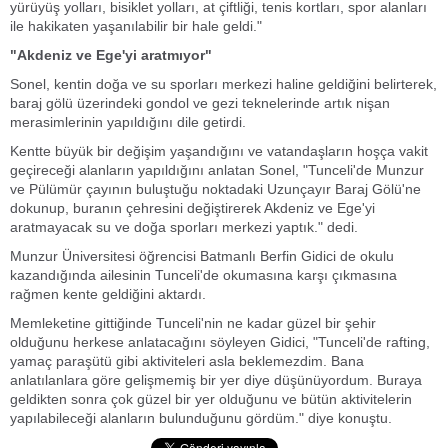
yürüyüş yolları, bisiklet yolları, at çiftliği, tenis kortları, spor alanları
ile hakikaten yaşanılabilir bir hale geldi."
"Akdeniz ve Ege'yi aratmıyor"
Sonel, kentin doğa ve su sporları merkezi haline geldiğini belirterek,
baraj gölü üzerindeki gondol ve gezi teknelerinde artık nişan
merasimlerinin yapıldığını dile getirdi.
Kentte büyük bir değişim yaşandığını ve vatandaşların hoşça vakit
geçireceği alanların yapıldığını anlatan Sonel, "Tunceli'de Munzur
ve Pülümür çayının buluştuğu noktadaki Uzunçayır Baraj Gölü'ne
dokunup, buranın çehresini değiştirerek Akdeniz ve Ege'yi
aratmayacak su ve doğa sporları merkezi yaptık." dedi.
Munzur Üniversitesi öğrencisi Batmanlı Berfin Gidici de okulu
kazandığında ailesinin Tunceli'de okumasına karşı çıkmasına
rağmen kente geldiğini aktardı.
Memleketine gittiğinde Tunceli'nin ne kadar güzel bir şehir
olduğunu herkese anlatacağını söyleyen Gidici, "Tunceli'de rafting,
yamaç paraşütü gibi aktiviteleri asla beklemezdim. Bana
anlatılanlara göre gelişmemiş bir yer diye düşünüyordum. Buraya
geldikten sonra çok güzel bir yer olduğunu ve bütün aktivitelerin
yapılabileceği alanların bulunduğunu gördüm." diye konuştu.