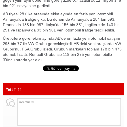
geçen yılın aynı dönemine göre yüzde 0,7 azalarak 12 milyon 946
bin 921 seviyesine geriledi.
AB üyesi 28 ülke arasında ekim ayında en fazla yeni otomobil
Almanya'da trafiğe çıktı. Bu dönemde Almanya'da 284 bin 593,
Fransa'da 188 bin 987, İtalya'da 156 bin 851, İngiltere'de 143 bin
251 ve İspanya'da 93 bin 961 yeni otomobil trafiğe tescil edildi.
Üreticilere göre, ekim ayında AB'de en fazla yeni otomobil satışını
293 bin 77 ile VW Grubu gerçekleştirdi. AB'deki yeni araçlarda VW
Grubu'nu, PSA Grubu izledi. Grubun markaları toplam 178 bin 475
otomobil sattı. Renault Grubu ise 119 bin 275 yeni otomobille
3'üncü sırada yer aldı.
Yorumlar