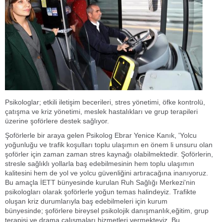
Psikologlar; etkili iletişim becerileri, stres yönetimi, öfke kontrolü,
çatışma ve kriz yönetimi, meslek hastalıkları ve grup terapileri
üzerine şoförlere destek sağlıyor.
Şoförlerle bir araya gelen Psikolog Ebrar Yenice Kanık, 'Yolcu
yoğunluğu ve trafik koşulları toplu ulaşımın en önem li unsuru olan
şoförler için zaman zaman stres kaynağı olabilmektedir. Şoförlerin,
stresle sağlıklı yollarla baş edebilmesinin hem toplu ulaşımın
kalitesini hem de yol ve yolcu güvenliğini artıracağına inanıyoruz.
Bu amaçla İETT bünyesinde kurulan Ruh Sağlığı Merkezi'nin
psikologları olarak şoförlerle yoğun temas halindeyiz. Trafikte
oluşan kriz durumlarıyla baş edebilmeleri için kurum
bünyesinde; şoförlere bireysel psikolojik danışmanlık,eğitim, grup
terapisi ve drama çalışmaları hizmetleri vermekteyiz. Bu