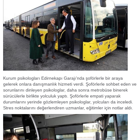
Kurum psikologları Edirnekapı Garajı'nda şoförlerle bir araya
gelerek onlara danışmanlık hizmeti verdi. Şoförlerle sohbet eden ve
sorunlarını dinleyen psikologlar, daha sonra metrobüse binerek
sürücülerle birlikte yolculuk yaptı. Şoförlerle empati yaparak
durumlarını yerinde gözlemleyen psikologlar, yolcuları da inceledi.
Stres noktalarını değerlendiren uzmanlar, eğitimler için notlar aldı.