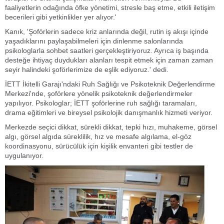
faaliyetlerin odağında öfke yönetimi, stresle baş etme, etkili iletişim
becerileri gibi yetkinlikler yer alıyor.'
Kanık, 'Şoförlerin sadece kriz anlarında değil, rutin iş akışı içinde
yaşadıklarını paylaşabilmeleri için dinlenme salonlarında
psikologlarla sohbet saatleri gerçekleştiriyoruz. Ayrıca iş başında
desteğe ihtiyaç duydukları alanları tespit etmek için zaman zaman
seyir halindeki şoförlerimize de eşlik ediyoruz.' dedi.
İETT İkitelli Garajı'ndaki Ruh Sağlığı ve Psikoteknik Değerlendirme
Merkezi'nde, şoförlere yönelik psikoteknik değerlendirmeler
yapılıyor. Psikologlar; İETT şoförlerine ruh sağlığı taramaları,
drama eğitimleri ve bireysel psikolojik danışmanlık hizmeti veriyor.
Merkezde seçici dikkat, sürekli dikkat, tepki hızı, muhakeme, görsel
algı, görsel algıda süreklilik, hız ve mesafe algılama, el-göz
koordinasyonu, sürücülük için kişilik envanteri gibi testler de
uygulanıyor.