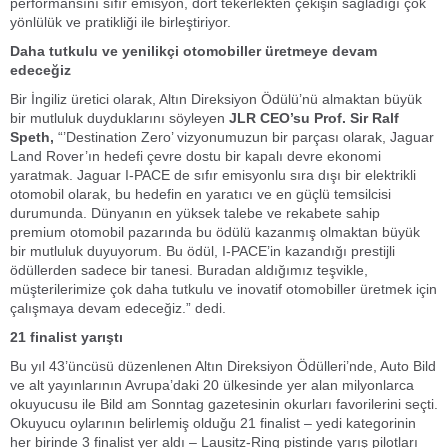
performansını sıfır emisyon, dört tekerlekten çekişin sağladığı çok
yönlülük ve pratikliği ile birleştiriyor.
Daha tutkulu ve yenilikçi otomobiller üretmeye devam
edeceğiz
Bir İngiliz üretici olarak, Altın Direksiyon Ödülü’nü almaktan büyük
bir mutluluk duyduklarını söyleyen
JLR CEO’su Prof. Sir Ralf
Speth,
“’Destination Zero’ vizyonumuzun bir parçası olarak, Jaguar
Land Rover’ın hedefi çevre dostu bir kapalı devre ekonomi
yaratmak. Jaguar I-PACE de sıfır emisyonlu sıra dışı bir elektrikli
otomobil olarak, bu hedefin en yaratıcı ve en güçlü temsilcisi
durumunda. Dünyanın en yüksek talebe ve rekabete sahip
premium otomobil pazarında bu ödülü kazanmış olmaktan büyük
bir mutluluk duyuyorum. Bu ödül, I-PACE’in kazandığı prestijli
ödüllerden sadece bir tanesi. Buradan aldığımız teşvikle,
müşterilerimize çok daha tutkulu ve inovatif otomobiller üretmek için
çalışmaya devam edeceğiz.” dedi.
21 finalist yarıştı
Bu yıl 43’üncüsü düzenlenen Altın Direksiyon Ödülleri’nde, Auto Bild
ve alt yayınlarının Avrupa’daki 20 ülkesinde yer alan milyonlarca
okuyucusu ile Bild am Sonntag gazetesinin okurları favorilerini seçti.
Okuyucu oylarının belirlemiş olduğu 21 finalist – yedi kategorinin
her birinde 3 finalist yer aldı – Lausitz-Ring pistinde yarış pilotları