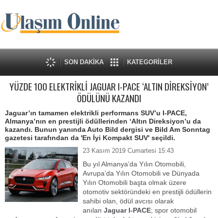
SON DAKİKA
KATEGORİLER
YÜZDE 100 ELEKTRİKLİ JAGUAR I-PACE ‘ALTIN DİREKSİYON’
ÖDÜLÜNÜ KAZANDI
Jaguar’ın tamamen elektrikli performans SUV’u I-PACE,
Almanya’nın en prestijli ödüllerinden ‘Altın Direksiyon’u da
kazandı. Bunun yanında Auto Bild dergisi ve Bild Am Sonntag
gazetesi tarafından da 'En İyi Kompakt SUV' seçildi.
23 Kasım 2019 Cumartesi 15:43
Bu yıl Almanya’da Yılın Otomobili,
Avrupa’da Yılın Otomobili ve Dünyada
Yılın Otomobili başta olmak üzere
otomotiv sektöründeki en prestijli ödüllerin
sahibi olan, ödül avcısı olarak
anılan
Jaguar I-PACE
;
spor otomobil