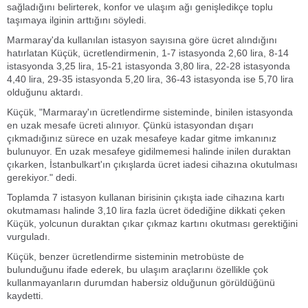
sağladığını belirterek, konfor ve ulaşım ağı genişledikçe toplu
taşımaya ilginin arttığını söyledi.
Marmaray'da kullanılan istasyon sayısına göre ücret alındığını
hatırlatan Küçük, ücretlendirmenin, 1-7 istasyonda 2,60 lira, 8-14
istasyonda 3,25 lira, 15-21 istasyonda 3,80 lira, 22-28 istasyonda
4,40 lira, 29-35 istasyonda 5,20 lira, 36-43 istasyonda ise 5,70 lira
olduğunu aktardı.
Küçük, "Marmaray'ın ücretlendirme sisteminde, binilen istasyonda
en uzak mesafe ücreti alınıyor. Çünkü istasyondan dışarı
çıkmadığınız sürece en uzak mesafeye kadar gitme imkanınız
bulunuyor. En uzak mesafeye gidilmemesi halinde inilen duraktan
çıkarken, İstanbulkart'ın çıkışlarda ücret iadesi cihazına okutulması
gerekiyor." dedi.
Toplamda 7 istasyon kullanan birisinin çıkışta iade cihazına kartı
okutmaması halinde 3,10 lira fazla ücret ödediğine dikkati çeken
Küçük, yolcunun duraktan çıkar çıkmaz kartını okutması gerektiğini
vurguladı.
Küçük, benzer ücretlendirme sisteminin metrobüste de
bulunduğunu ifade ederek, bu ulaşım araçlarını özellikle çok
kullanmayanların durumdan habersiz olduğunun görüldüğünü
kaydetti.