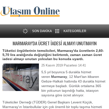
SON DAKİKA
KATEGORİLER
MARMARAY'DA ÜCRET İADESİ ALMAYI UNUTMAYIN
Tüketici örgütlerinin temsilcileri, Marmaray'da ücretlerin 2,60-
5,70 lira aralığında değiştiğini belirterek, zaman zaman ücret
iadesi almayı unutan yolcuları bu konuda uyardı.
25 Kasım 2019 Pazartesi 14:41
5,5 yıl boyunca 5 durakla hizmet
veren
Marmaray
, 12 Mart’tan itibaren
Gebze-Halkalı hattında 43 durakla hizmet
vermeye başladı. Günlük ortalama 365
bin yolcunun taşındığı hatta, istasyon
sayısına göre ücret alınıyor.
Tüketiciler Derneği (TÜDER) Genel Başkanı Levent Küçük,
Marmaray'ın İstanbullular için çok önemli bir toplu taşıma hizmeti