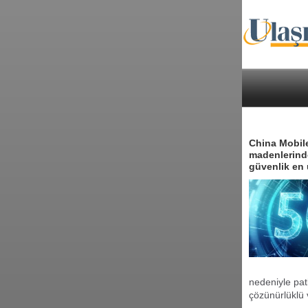
China Mobile
madenlerinde
güvenlik en 
nedeniyle pat
çözünürlüklü 