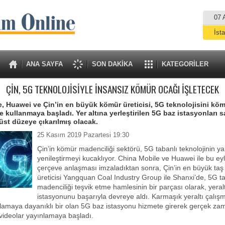
07 
İst
A
ANA SAYFA
SON DAKİKA
KATEGORİLER
ÇİN, 5G TEKNOLOJİSİYLE İNSANSIZ KÖMÜR OCAĞI İŞLETECEK
, Huawei ve Çin’in en büyük kömür üreticisi, 5G teknolojisini kö
 kullanmaya başladı. Yer altına yerleştirilen 5G baz istasyonları 
üst düzeye çıkarılmış olacak.
25 Kasım 2019 Pazartesi 19:30
Çin’in kömür madenciliği sektörü, 5G tabanlı teknolojinin ya
yenileştirmeyi kucaklıyor. China Mobile ve Huawei ile bu eyl
çerçeve anlaşması imzaladıktan sonra, Çin’in en büyük ta
üreticisi Yangquan Coal Industry Group ile Shanxi’de, 5G tab
madenciliği teşvik etme hamlesinin bir parçası olarak, yeral
istasyonunu başarıyla devreye aldı. Karmaşık yeraltı çalışm
lamaya dayanıklı bir olan 5G baz istasyonu hizmete girerek gerçek za
videolar yayınlamaya başladı.