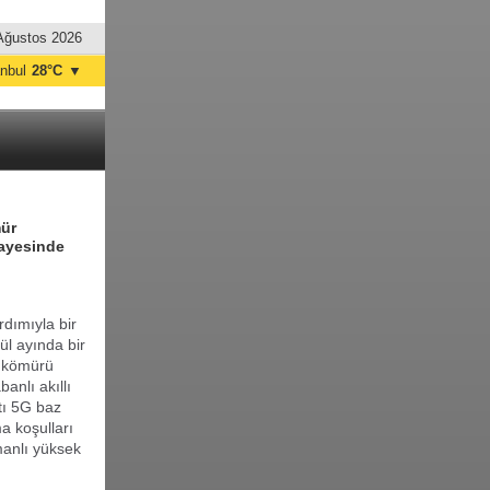
Ağustos 2026
anbul
28°C
▼
nkara
28°C
mür
sayesinde
rdımıyla bir
ül ayında bir
ş kömürü
anlı akıllı
tı 5G baz
a koşulları
manlı yüksek