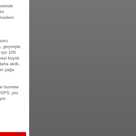
mesinde
ini
 madeni
nsörü
n, geçmişte,
 için 100
emeyi büyük
aha akıllı,
bir çağa
de hizmete
e GPS, yüz
yor.