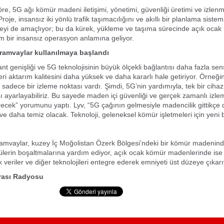
e, 5G ağı kömür madeni iletişimi, yönetimi, güvenliği üretimi ve izlen
Proje, insansız iki yönlü trafik taşımacılığını ve akıllı bir planlama sistem
eyi de amaçlıyor; bu da kürek, yükleme ve taşıma sürecinde açık ocak
m bir insansız operasyon anlamına geliyor.
ramvaylar kullanılmaya başlandı
ant genişliği ve 5G teknolojisinin büyük ölçekli bağlantısı daha fazla se
eri aktarım kalitesini daha yüksek ve daha kararlı hale getiriyor. Örneği
 sadece bir izleme noktası vardı. Şimdi, 5G’nin yardımıyla, tek bir cihaz
ı ayarlayabiliriz. Bu sayede maden içi güvenliği ve gerçek zamanlı izl
irecek” yorumunu yaptı. Lyv, “5G çağının gelmesiyle madencilik gittikçe d
ve daha temiz olacak. Teknoloji, geleneksel kömür işletmeleri için yeni 
ramvaylar, kuzey İç Moğolistan Özerk Bölgesi’ndeki bir kömür madenin
ülerin boşaltmalarına yardım ediyor, açık ocak kömür madenlerinde is
 veriler ve diğer teknolojileri entegre ederek emniyeti üst düzeye çıkarı
arası Radyosu