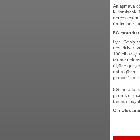
Anlaşmaya gör
kullanılacak. 
gerçekleştirm
üretiminde ta
5G motorlu t
Lyv, “Geniş b
destekliyor; v
100 cihaz için
izleme noktas
ölçüde gelişt
daha güvenli 
girecek” dedi.
5G motorlu t
girerek sürüc
tanıma, büyük
Çin Uluslar