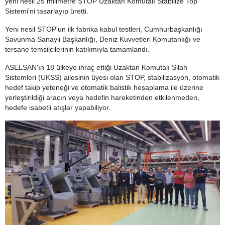
yeni nesil 25 milimetre STOP Uzaktan Komutalı Stabilize Top
Sistemi'ni tasarlayıp üretti.
Yeni nesil STOP'un ilk fabrika kabul testleri, Cumhurbaşkanlığı
Savunma Sanayii Başkanlığı, Deniz Kuvvetleri Komutanlığı ve
tersane temsilcilerinin katılımıyla tamamlandı.
ASELSAN'ın 18 ülkeye ihraç ettiği Uzaktan Komutalı Silah
Sistemleri (UKSS) ailesinin üyesi olan STOP, stabilizasyon, otomatik
hedef takip yeteneği ve otomatik balistik hesaplama ile üzerine
yerleştirildiği aracın veya hedefin hareketinden etkilenmeden,
hedefe isabetli atışlar yapabiliyor.