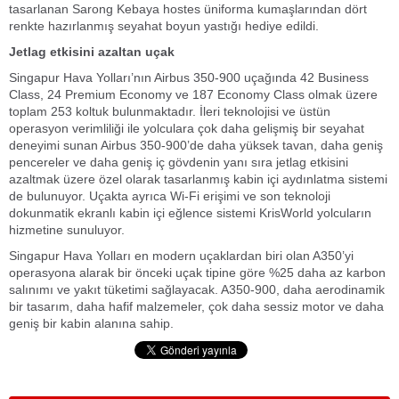
tasarlanan Sarong Kebaya hostes üniforma kumaşlarından dört
renkte hazırlanmış seyahat boyun yastığı hediye edildi.
Jetlag etkisini azaltan uçak
Singapur Hava Yolları’nın Airbus 350-900 uçağında 42 Business
Class, 24 Premium Economy ve 187 Economy Class olmak üzere
toplam 253 koltuk bulunmaktadır. İleri teknolojisi ve üstün
operasyon verimliliği ile yolculara çok daha gelişmiş bir seyahat
deneyimi sunan Airbus 350-900’de daha yüksek tavan, daha geniş
pencereler ve daha geniş iç gövdenin yanı sıra jetlag etkisini
azaltmak üzere özel olarak tasarlanmış kabin içi aydınlatma sistemi
de bulunuyor. Uçakta ayrıca Wi-Fi erişimi ve son teknoloji
dokunmatik ekranlı kabin içi eğlence sistemi KrisWorld yolcuların
hizmetine sunuluyor.
Singapur Hava Yolları en modern uçaklardan biri olan A350’yi
operasyona alarak bir önceki uçak tipine göre %25 daha az karbon
salınımı ve yakıt tüketimi sağlayacak. A350-900, daha aerodinamik
bir tasarım, daha hafif malzemeler, çok daha sessiz motor ve daha
geniş bir kabin alanına sahip.