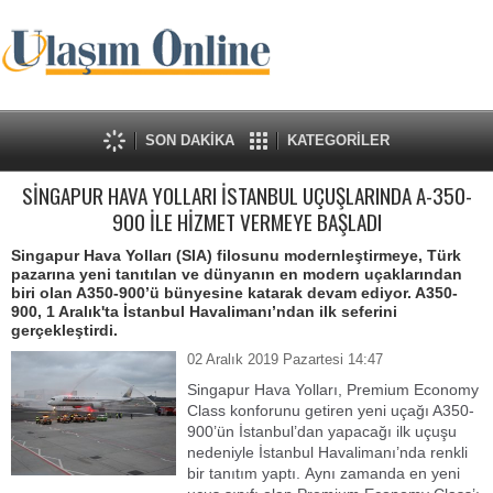
SON DAKİKA
KATEGORİLER
SİNGAPUR HAVA YOLLARI İSTANBUL UÇUŞLARINDA A-350-
900 İLE HİZMET VERMEYE BAŞLADI
Singapur Hava Yolları (SIA) filosunu modernleştirmeye, Türk
pazarına yeni tanıtılan ve dünyanın en modern uçaklarından
biri olan A350-900’ü bünyesine katarak devam ediyor. A350-
900, 1 Aralık'ta İstanbul Havalimanı’ndan ilk seferini
gerçekleştirdi.
02 Aralık 2019 Pazartesi 14:47
Singapur Hava Yolları, Premium Economy
Class konforunu getiren yeni uçağı A350-
900’ün İstanbul’dan yapacağı ilk uçuşu
nedeniyle İstanbul Havalimanı’nda renkli
bir tanıtım yaptı.
Aynı zamanda en yeni