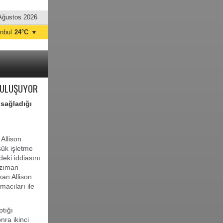
Ağustos 2026
anbul
24°C
▼
nkara
32°C
 BULUŞUYOR
 sağladığı
Allison
şük işletme
deki iddiasını
nzıman
kan Allison
acıları ile
ptığı
ra ikinci