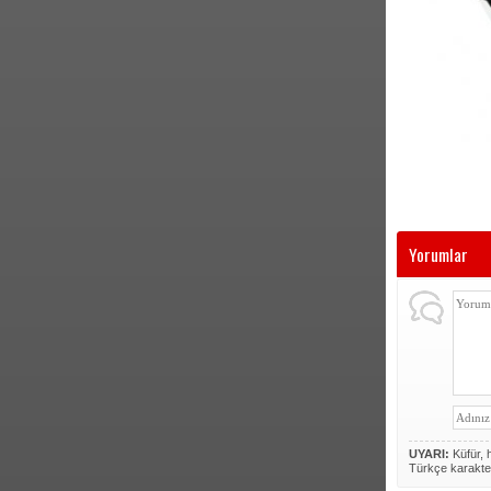
Yorumlar
UYARI:
Küfür, h
Türkçe karakte