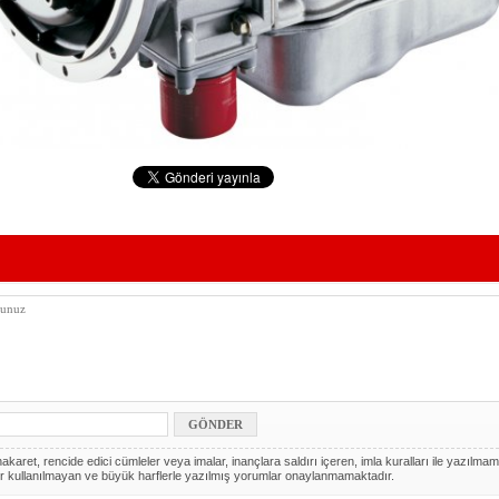
akaret, rencide edici cümleler veya imalar, inançlara saldırı içeren, imla kuralları ile yazılmam
r kullanılmayan ve büyük harflerle yazılmış yorumlar onaylanmamaktadır.