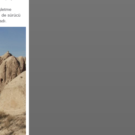
şletme
m de sürücü
adı.