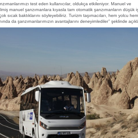
nzımanlarımızı test eden kullanıcılar, oldukça etkileniyor. Manuel ve
rilmiş manuel şanzımanlara kıyasla tam otomatik şanzımanların düşük i
 çok sıcak baktıklarını söyleyebiliriz. Turizm taşımacıları, hem yolcu he
ında da şanzımanlarımızın avantajlarını deneyimlediler” şeklinde açıkl