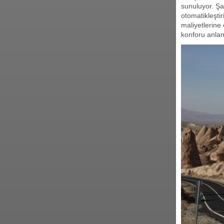
sunuluyor. Şa
otomatikleşti
maliyetlerine
konforu anlam