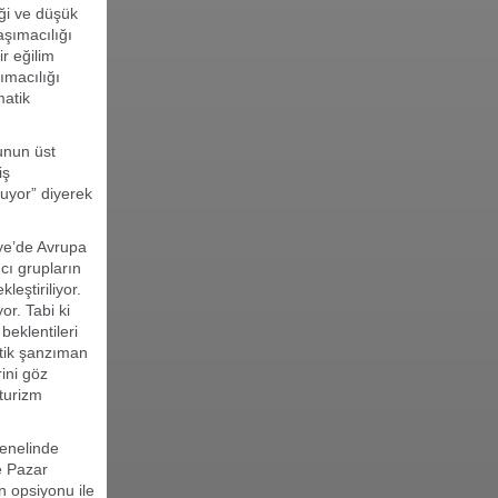
iği ve düşük
aşımacılığı
ir eğilim
ımacılığı
matik
unun üst
iş
nuyor” diyerek
ye’de Avrupa
cı grupların
leştiriliyor.
or. Tabi ki
beklentileri
atik şanzıman
rini göz
turizm
genelinde
e Pazar
n opsiyonu ile