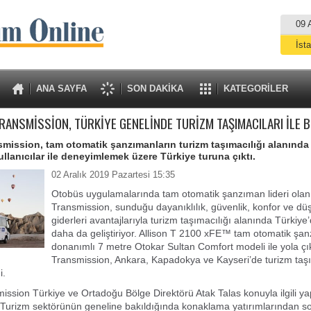
09 
İst
A
ANA SAYFA
SON DAKİKA
KATEGORİLER
RANSMİSSİON, TÜRKİYE GENELİNDE TURİZM TAŞIMACILARI İLE
smission, tam otomatik şanzımanların turizm taşımacılığı alanında
ullanıcılar ile deneyimlemek üzere Türkiye turuna çıktı.
02 Aralık 2019 Pazartesi 15:35
Otobüs uygulamalarında tam otomatik şanzıman lideri olan 
Transmission, sunduğu dayanıklılık, güvenlik, konfor ve dü
giderleri avantajlarıyla turizm taşımacılığı alanında Türkiye’
daha da geliştiriyor. Allison T 2100 xFE™ tam otomatik şa
donanımlı 7 metre Otokar Sultan Comfort modeli ile yola çı
Transmission, Ankara, Kapadokya ve Kayseri’de turizm taşım
i.
mission Türkiye ve Ortadoğu Bölge Direktörü Atak Talas konuyla ilgili ya
Turizm sektörünün geneline bakıldığında konaklama yatırımlarından son