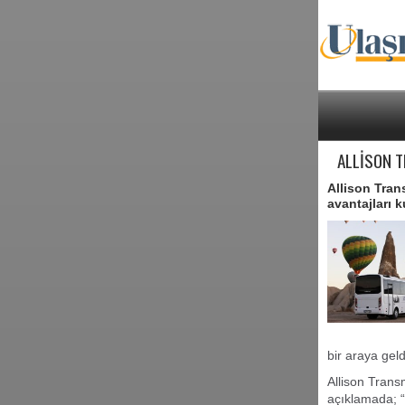
ALLİSON T
Allison Tran
avantajları k
bir araya geld
Allison Trans
açıklamada; “