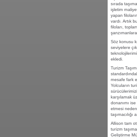
sırada taşımac
işletim maliy
yapan filoları
vardı. Artık 
filoları, top
şanzımanlara 
Söz konusu ko
seviyelere çı
teknolojileri
ekledi.
Turizm Taşım
standardındaki
mesafe fark et
Yolcuların tur
sürücülerimizi
karşılamak üz
donanımı ise h
etmesi neden
taşımacılığı a
Allison tam o
turizm taşıma
Geliştirme Mü