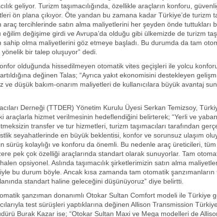
ılık geliyor. Turizm taşımacılığında, özellikle araçların konforu, güvenl
etleri ön plana çıkıyor. Öte yandan bu zamana kadar Türkiye’de turizm t
n araç tercihlerinde satın alma maliyetlerini her şeyden önde tuttukları b
bu eğilim değişime girdi ve Avrupa’da olduğu gibi ülkemizde de turizm taş
lam sahip olma maliyetlerini göz etmeye başladı. Bu durumda da tam oto
yönelik bir talep oluşuyor” dedi.
nfor olduğunda hissedilmeyen otomatik vites geçişleri ile yolcu konfor
kartıldığına değinen Talas; “Ayrıca yakıt ekonomisini destekleyen gelişm
miz ve düşük bakım-onarım maliyetleri de kullanıcılara büyük avantaj su
acıları Derneği (TTDER) Yönetim Kurulu Üyesi Serkan Temizsoy, Türki
 araçlarla hizmet verilmesinin hedeflendiğini belirterek; “Yerli ve yaban
meksizin transfer ve tur hizmetleri, turizm taşımacıları tarafından gerçek
istlik seyahatlerinde en büyük beklentisi, konfor ve sorunsuz ulaşım oluy
n sürüş kolaylığı ve konforu da önemli. Bu nedenle araç üreticileri, tüm 
ere pek çok özelliği araçlarında standart olarak sunuyorlar. Tam otom
alen opsiyonel. Aslında taşımacılık şirketlerimizin satın alma maliyetle
iyle bu durum böyle. Ancak kısa zamanda tam otomatik şanzımanların 
lanında standart haline geleceğini düşünüyoruz” diye belirtti.
tomatik şanzıman donanımlı Otokar Sultan Comfort modeli ile Türkiye 
cılarıyla test sürüşleri yaptıklarına değinen Allison Transmission Türkiy
dürü Burak Kazar ise; “Otokar Sultan Maxi ve Mega modelleri de Alliso