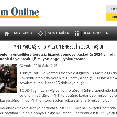
08 
İst
A
ANA SAYFA
SON DAKİKA
KATEGORİLER
YHT YAKLAŞIK 1,5 MİLYON ENGELLİ YOLCU TAŞIDI
renlerin engellilere ücretsiz hizmet vermeye başladığı 2014 yılınd
trenlerle yaklaşık 1,5 milyon engelli yolcu taşındı.
03 Aralık 2019 Salı 12:06
Türkiye, hızlı ve konforlu tren yolculuğuyla 13 Mart 2009'da
Eskişehir arasında açılan YHT hattıyla tanıştı. Bu hatla Ank
seyahat süresi 1 saat 25 dakikaya düştü.
TCDD Taşımacılık AŞ verilerine göre, Türkiye genelinde hal
seferlerini sürdüren YHT ile bugüne kadar 52,4 milyon yolcu
-kasım döneminde YHT'leri tercih eden yolcu sayısı 7,5 milyon oldu.
ma olarak Ankara-Konya hattında 5 bin 900, Ankara-Eskişehir hattında 
ul hattında 9 bin ve Konya-Eskişehir-İstanbul hattında 3 bin 200 yolcu t