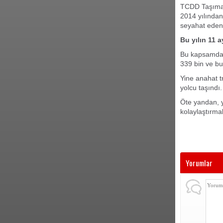
TCDD Taşımacı
2014 yılından
seyahat edenl
Bu yılın 11 
Bu kapsamda 2
339 bin ve bu
Yine anahat t
yolcu taşındı.
Öte yandan, y
kolaylaştırma
Yorumlar