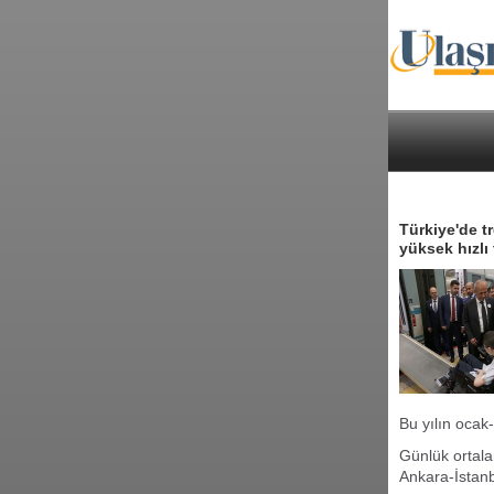
Türkiye'de t
yüksek hızlı 
Bu yılın ocak
Günlük ortala
Ankara-İstanb