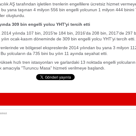
lık AŞ tarafından işletilen trenlerin engellilere ücretsiz hizmet vermey
 bu yana taşınan 4 milyon 556 bin engelli yolcunun 1 milyon 444 binini 
er oluşturdu.
ayında
309 bin engelli yolcu YHT'yi tercih etti
014 yılında 107 bin, 2015'te 184 bin, 2016'da 208 bin, 2017'de 297 b
 yılın ocak-kasım döneminde de 309 bin engelli yolcu YHT'yi tercih etti.
renlerinde ve bölgesel ekspreslerde 2014 yılından bu yana 3 milyon 112
 Bu yolcuların da 735 bini bu yılın 11 ayında seyahat etti.
üksek hızlı tren istasyonları ve garlardaki 13 noktada engelli yolcuların
k amacıyla "Turuncu Masa" hizmeti verilmeye başlandı.