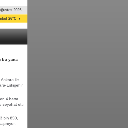
Ağustos 2026
anbul
26°C
▼
nkara
23°C
an bu yana
 Ankara ile
ara-Eskişehir
en 4 hatta
 seyahat etti.
3 bin 850,
aşınıyor.