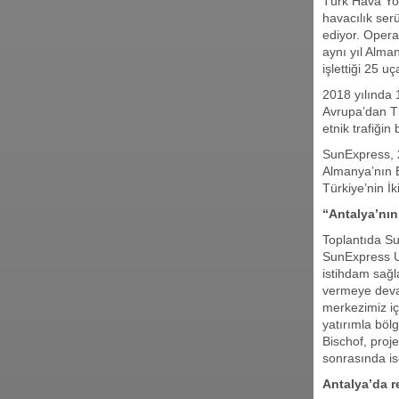
Türk Hava Yoll
havacılık ser
ediyor. Opera
aynı yıl Alma
işlettiği 25 
2018 yılında 
Avrupa’dan Tür
etnik trafiğin
SunExpress, 2
Almanya’nın E
Türkiye’nin İ
“Antalya’nın
Toplantıda S
SunExpress Uç
istihdam sağl
vermeye dev
merkezimiz içi
yatırımla böl
Bischof, proj
sonrasında is
Antalya’da r