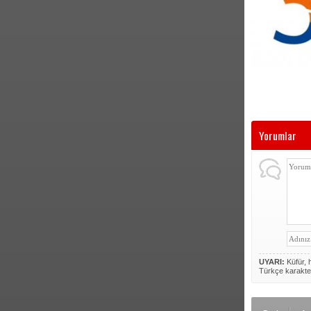
Yorumlar
UYARI:
Küfür, h
Türkçe karakte