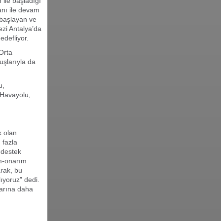
 ile başladığı
anı ile devam
 başlayan ve
ezi Antalya’da
hedefliyor.
 Orta
uşlarıyla da
u,
 Havayolu,
k olan
 fazla
 destek
m-onarım
arak, bu
ıyoruz” dedi.
larına daha