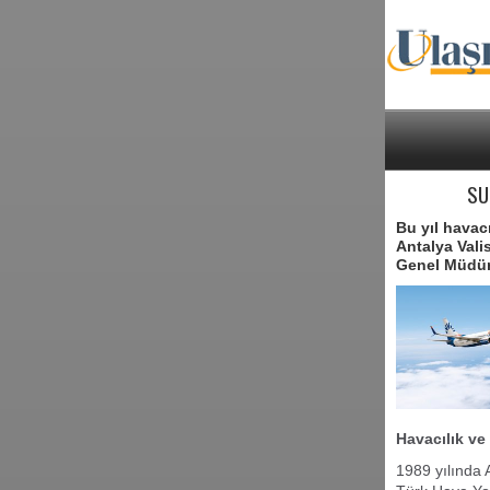
SU
Bu yıl havac
Antalya Val
Genel Müdür 
Havacılık ve
1989 yılında 