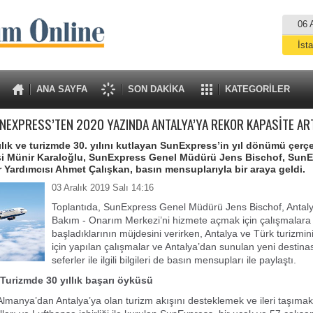
06 
İst
A
ANA SAYFA
SON DAKİKA
KATEGORİLER
NEXPRESS’TEN 2020 YAZINDA ANTALYA’YA REKOR KAPASİTE ART
ılık ve turizmde 30. yılını kutlayan SunExpress’in yıl dönümü çerç
isi Münir Karaloğlu, SunExpress Genel Müdürü Jens Bischof, Sun
Yardımcısı Ahmet Çalışkan, basın mensuplarıyla bir araya geldi.
03 Aralık 2019 Salı 14:16
Toplantıda, SunExpress Genel Müdürü Jens Bischof, Antalya
Bakım - Onarım Merkezi’ni hizmete açmak için çalışmalara
başladıklarının müjdesini verirken, Antalya ve Türk turizmini
için yapılan çalışmalar ve Antalya’dan sunulan yeni destin
seferler ile ilgili bilgileri de basın mensupları ile paylaştı.
 Turizmde 30 yıllık başarı öyküsü
Almanya’dan Antalya’ya olan turizm akışını desteklemek ve ileri taşımak