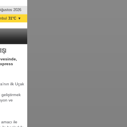
Ağustos 2026
anbul
31°C
▼
nkara
32°C
IŞI
evesinde,
Express
’nın ilk Uçak
 geliştirmek
asyon ve
 amacı ile