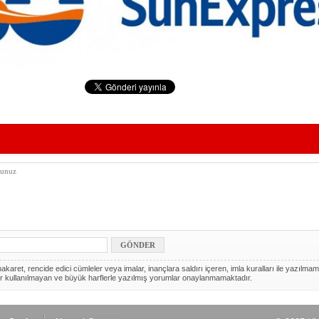
akaret, rencide edici cümleler veya imalar, inançlara saldırı içeren, imla kuralları ile yazılmam
r kullanılmayan ve büyük harflerle yazılmış yorumlar onaylanmamaktadır.