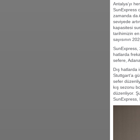
Antalya’yı he
SunExpress ol
zamanda da An
seviyede artı
kapasitesi su
tarihimizin e
sayısının 202
SunExpress, 2
hatlarda frek
sefere, Adana
Dış hatlarda 
Stuttgart’a g
sefer düzenli
kış sezonu b
düzenliyor. Ş
SunExpress, B