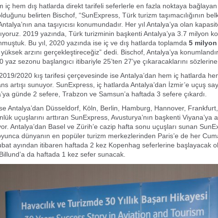
m iç hem dış hatlarda direkt tarifeli seferlerle en fazla noktaya bağlay
duğunu belirten Bischof, “SunExpress, Türk turizm taşımacılığının bel
talya’nın ana taşıyıcısı konumundadır. Her yıl Antalya’ya olan kapasit
rıyoruz. 2019 yazında, Türk turizminin başkenti Antalya’ya 3.7 milyon ko
nmuştuk. Bu yıl, 2020 yazında ise iç ve dış hatlarda toplamda
5 milyon
n yüksek arzını gerçekleştireceğiz” dedi. Bischof, Antalya’ya konumlandı
0 yaz sezonu başlangıcı itibariyle 25’ten 27’ye çıkaracaklarını sözlerine
019/2020 kış tarifesi çerçevesinde ise Antalya’dan hem iç hatlarda he
ans artışı sunuyor. SunExpress, iç hatlarda Antalya’dan İzmir’e uçuş sa
’ya günde 2 sefere, Trabzon ve Samsun’a haftada 3 sefere çıkardı.
ise Antalya’dan Düsseldorf, Köln, Berlin, Hamburg, Hannover, Frankfurt
ünlük uçuşlarını arttıran SunExpress, Avusturya’nın başkenti Viyana’ya a
yor. Antalya’dan Basel ve Zürih’e cazip hafta sonu uçuşları sunan SunE
oyunca dünyanın en popüler turizm merkezlerinden Paris’e de her Cuma
ubat ayından itibaren haftada 2 kez Kopenhag seferlerine başlayacak o
illund’a da haftada 1 kez sefer sunacak.