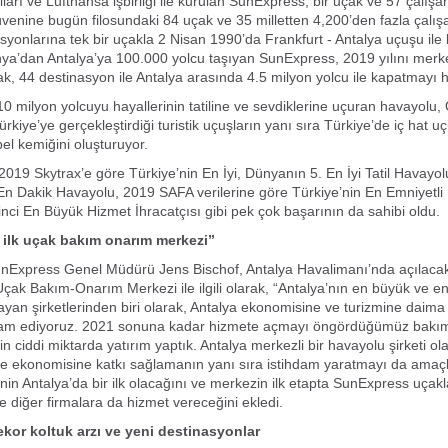
arı ve Lufthansa işbirliği ile kurulan SunExpress, bir uçak ve 57 çalışan
üvenine bugün filosundaki 84 uçak ve 35 milletten 4,200’den fazla çalış
syonlarına tek bir uçakla 2 Nisan 1990’da Frankfurt - Antalya uçuşu ile
nya’dan Antalya’ya 100.000 yolcu taşıyan SunExpress, 2019 yılını merk
uçak, 44 destinasyon ile Antalya arasında 4.5 milyon yolcu ile kapatmayı 
10 milyon yolcuyu hayallerinin tatiline ve sevdiklerine uçuran havayolu,
kiye’ye gerçekleştirdiği turistik uçuşların yanı sıra Türkiye’de iç hat uç
 bel kemiğini oluşturuyor.
019 Skytrax’e göre Türkiye’nin En İyi, Dünyanın 5. En İyi Tatil Havayol
n Dakik Havayolu, 2019 SAFA verilerine göre Türkiye’nin En Emniyetli
kinci En Büyük Hizmet İhracatçısı gibi pek çok başarının da sahibi oldu.
 ilk uçak bakım onarım merkezi”
unExpress Genel Müdürü Jens Bischof, Antalya Havalimanı’nda açılaca
ak Bakım-Onarım Merkezi ile ilgili olarak, “Antalya’nın en büyük ve en
ayan şirketlerinden biri olarak, Antalya ekonomisine ve turizmine daima
am ediyoruz. 2021 sonuna kadar hizmete açmayı öngördüğümüz bakı
n ciddi miktarda yatırım yaptık. Antalya merkezli bir havayolu şirketi ol
ge ekonomisine katkı sağlamanın yanı sıra istihdam yaratmayı da amaçl
enin Antalya’da bir ilk olacağını ve merkezin ilk etapta SunExpress uçak
e diğer firmalara da hizmet vereceğini ekledi.
ekor koltuk arzı ve yeni destinasyonlar