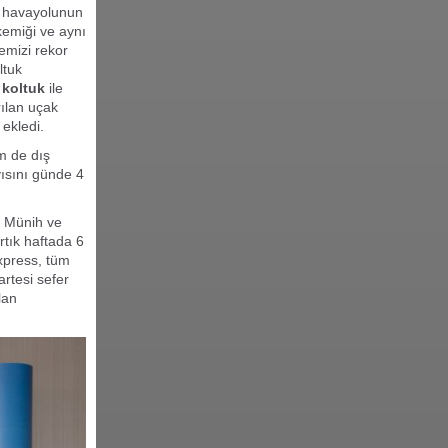
an havayolunun
kemiği ve aynı
emizi rekor
ltuk
 koltuk
ile
rılan uçak
 ekledi.
m de dış
yısını günde 4
, Münih ve
rtık haftada 6
xpress, tüm
rtesi sefer
lan