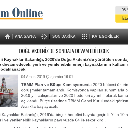
08 
İst
A
ANA SAYFA
SON DAKİKA
KATEGORİLER
DOĞU AKDENİZ'DE SONDAJA DEVAM EDİLECEK
bii Kaynaklar Bakanlığı, 2020'de Doğu Akdeniz'de yürütülen sonda
a devam edecek, yerli ve yenilenebilir enerji kaynaklarının kullanı
a odaklanacak.
04 Aralık 2019 Çarşamba 16:01
TBMM Plan ve Bütçe Komisyonu
nda 2020 bütçesi üzeri
görüşmeler tamamlandı. Komisyonda yapılan sunumlarla ba
2019 yılı çalışmaları ve 2020 hedefleri ayrıntılı olarak ka
açıklandı. Bütçe üzerinde TBMM Genel Kurulundaki görüş
Aralık'ta başlayacak.
i Kaynaklar Bakanlığı, 2019'da birçok hedefini hayata geçirdi. Yılın 10 a
li ve yenilenebilir kaynakların payı yüzde 64 ile rekor kırdı.