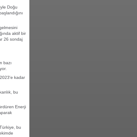
iyle Doğu
başlandığını
 gelmesini
ında aktif bir
ar 26 sondaj
an bazı
yor.
e 2023'e kadar
kanlık, bu
ürdüren Enerji
yaparak
 Türkiye, bu
 ekimde