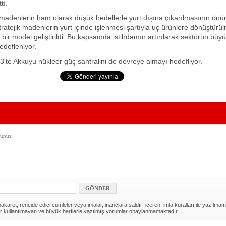
tı.
 madenlerin ham olarak düşük bedellerle yurt dışına çıkarılmasının ö
 stratejik madenlerin yurt içinde işlenmesi şartıyla uç ürünlere dönüştürü
 bir model geliştirildi. Bu kapsamda istihdamın artırılarak sektörün büy
defleniyor.
3'te Akkuyu nükleer güç santralini de devreye almayı hedefliyor.
akaret, rencide edici cümleler veya imalar, inançlara saldırı içeren, imla kuralları ile yazılmam
r kullanılmayan ve büyük harflerle yazılmış yorumlar onaylanmamaktadır.