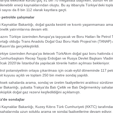
barıyla elektrikte kurulu güç 91 bin 70 megavata ulaşırken, bunun 44 bi
enebilir enerji kaynaklarından oluştu. Bu ay itibarıyla Türkiye'deki topl
i sayısı da 8 bin 112 olarak kayıtlara geçti.
 petrolde çalışmalar
ii Kaynaklar Bakanlığı, doğal gazda kesinti ve kısıntı yaşanmaması ama
önelik yatırımlarına devam etti.
zını Türkiye üzerinden Avrupa'ya taşıyacak ve Boru Hatları İle Petrol
ortağı olduğu Trans Anadolu Doğal Gaz Boru Hattı Projesi'nin (TANAP)
Kasım'da gerçekleştirildi.
rkiye üzerinden Avrupa'ya iletecek TürkAkım doğal gaz boru hattında 
 Cumhurbaşkanı Recep Tayyip Erdoğan ve Rusya Devlet Başkanı Vladimi
 Ocak 2020'de İstanbul'da yapılacak törenle hattın açılması bekleniyor.
trol potansiyelinin ortaya çıkarılması için ocak-eylül döneminde 117 pe
pit kuyusu açıldı ve toplam 250 bin metre sondaj yapıldı.
üksek sahalarda arama, sondaj ve üretim faaliyetlerini aralıksız sürdüre
ar Bakanlığı, şubatta Trakya'da Batı Çeltik ve Batı Değirmenköy sahala
eküplük doğal gaz rezervi keşfedildiğini açıklamıştı.
z'de sondajlar
ii Kaynaklar Bakanlığı, Kuzey Kıbrıs Türk Cumhuriyeti (KKTC) tarafında
 sahalarında uzun soluklu arama ve sondaj faaliyetlerine devam ediyor.