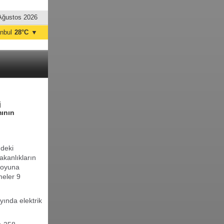
Ağustos 2026
anbul
28°C
▼
nkara
28°C
j
mının
ndeki
kanlıkların
muoyuna
meler 9
yında elektrik