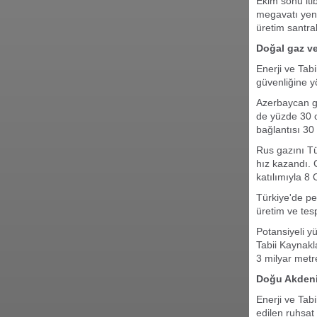
Ekim sonu iti
megavatı yenil
üretim santral
Doğal gaz ve
Enerji ve Tab
güvenliğine y
Azerbaycan ga
de yüzde 30 
bağlantısı 30 
Rus gazını Tü
hız kazandı.
katılımıyla 8
Türkiye'de pe
üretim ve tes
Potansiyeli y
Tabii Kaynakl
3 milyar metr
Doğu Akdeni
Enerji ve Tab
edilen ruhsat