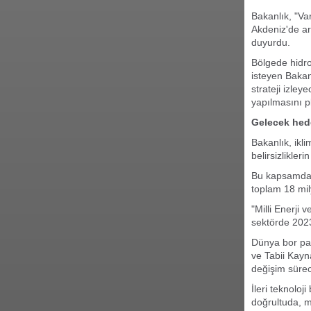
Bakanlık, "Va
Akdeniz'de a
duyurdu.
Bölgede hidro
isteyen Bakan
strateji izle
yapılmasını pl
Gelecek hede
Bakanlık, ikl
belirsizlikler
Bu kapsamda y
toplam 18 mi
"Milli Enerji
sektörde 2023'
Dünya bor paz
ve Tabii Kayn
değişim süreci
İleri teknoloj
doğrultuda, m