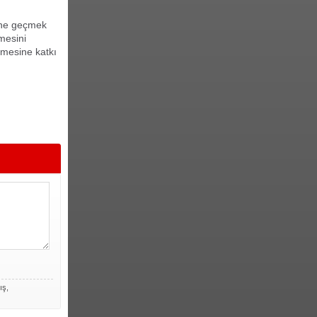
nüne geçmek
lmesini
ümesine katkı
ış,