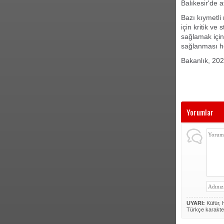
Balıkesir'de at
Bazı kıymetli
için kritik ve
sağlamak için
sağlanması he
Bakanlık, 202
Yorumlar
UYARI:
Küfür, h
Türkçe karakte