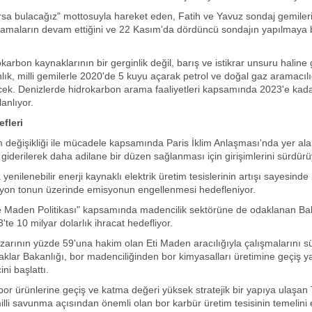
rsa bulacağız" mottosuyla hareket eden, Fatih ve Yavuz sondaj gemiler
ramaların devam ettiğini ve 22 Kasım'da dördüncü sondajın yapılmaya 
karbon kaynaklarının bir gerginlik değil, barış ve istikrar unsuru haline
lık, milli gemilerle 2020'de 5 kuyu açarak petrol ve doğal gaz aramacılığ
yecek. Denizlerde hidrokarbon arama faaliyetleri kapsamında 2023'e kad
anlıyor.
fleri
im değişikliği ile mücadele kapsamında Paris İklim Anlaşması'nda yer al
in giderilerek daha adilane bir düzen sağlanması için girişimlerini sürdürü
enilenebilir enerji kaynaklı elektrik üretim tesislerinin artışı sayesind
lyon tonun üzerinde emisyonun engellenmesi hedefleniyor.
 ve Maden Politikası" kapsamında madencilik sektörüne de odaklanan Ba
te 10 milyar dolarlık ihracat hedefliyor.
arının yüzde 59'una hakim olan Eti Maden aracılığıyla çalışmalarını s
aklar Bakanlığı, bor madenciliğinden bor kimyasalları üretimine geçiş 
ni başlattı.
i bor ürünlerine geçiş ve katma değeri yüksek stratejik bir yapıya ulaşan
illi savunma açısından önemli olan bor karbür üretim tesisinin temelini