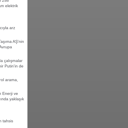
n 258
am elektrik
cıyla arz
 Taşıma AŞ'nin
 Avrupa
da çalışmalar
r Putin'in de
trol arama,
n Enerji ve
rında yaklaşık
n tahsis