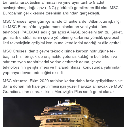
tamamlanarak teslim alınması ve yine aynı tarihte 5 adet
sıvılaştırılmış doğalgaz (LNG) güdümlü gemilerden ilki olan MSC
Europa’nın çelik kesme töreninin ardından gerçekleşti.
MSC Cruises, aynı gün içerisinde Chantiers de l’Atlantique işbirliği
ile MSC Europa’da uygulanması planlanan yeni yakıt hücre
teknolojisi PACBOAT adlı çığır açıcı AR&GE projesini tanıttı. Şirket,
gemicilik endüstrisinin çevre yönetimi çıkarlarına yönelik çevresel
ileri teknolojinin gelişimi konusuna kendilerini adadığını dile getirdi.
MSC Cruises, deniz çevre teknolojisinde karbon nötrlüğüne tek
başına hızlı bir şekilde erişmekte yetersiz kaldığını belirtirken ve
sıfır emisyon taahhütlerini yerine getirmek adına, çevre
teknolojisinin geliştirilmesi ve hızlandırılması konusunda yatırımlar
yapmaya devam edeceğini ekledi.
MSC Virtuosa, Ekim 2020 tarihine kadar daha fazla geliştirilmesi ve
daha donanımlı hale getirilmesi için yüzer havuza alınacak ve MSC
Grandiosa’dan sonraki ikinci Meraviglia-Plus sınıfı gemi olacak.