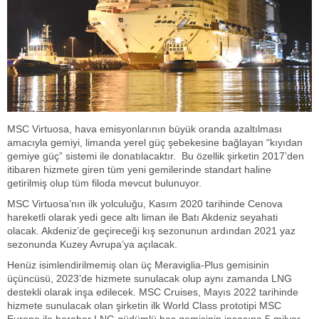
MSC Virtuosa, hava emisyonlarının büyük oranda azaltılması
amacıyla gemiyi, limanda yerel güç şebekesine bağlayan “kıyıdan
gemiye güç” sistemi ile donatılacaktır. Bu özellik şirketin 2017’den
itibaren hizmete giren tüm yeni gemilerinde standart haline
getirilmiş olup tüm filoda mevcut bulunuyor.
MSC Virtuosa’nın ilk yolculuğu, Kasım 2020 tarihinde Cenova
hareketli olarak yedi gece altı liman ile Batı Akdeniz seyahati
olacak. Akdeniz’de geçireceği kış sezonunun ardından 2021 yaz
sezonunda Kuzey Avrupa’ya açılacak.
Henüz isimlendirilmemiş olan üç Meraviglia-Plus gemisinin
üçüncüsü, 2023’de hizmete sunulacak olup aynı zamanda LNG
destekli olarak inşa edilecek. MSC Cruises, Mayıs 2022 tarihinde
hizmete sunulacak olan şirketin ilk World Class prototipi MSC
Europa ile beraber LNG güdümlü beş gemisinin inşasına 5 milyar